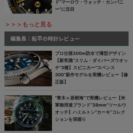
ド“マーロウ・ウォッチ・カンパニ
ー”に注目
＞＞＞もっと見る
編集長：船平の時計レビュー
プロ仕様300m防水で薄型デザイン
【新常識“スリム・ダイバーズウオッ
チ”3種】スピニカー“スペンス
300”新作モデルを実機レビュー【修
正版】
“青木ヶ原樹海”で実機レビュー【米
軍御用達ブランド“38mm”ツールウ
オッチ】ハミルトン“カーキ”コレク
ションを深掘り