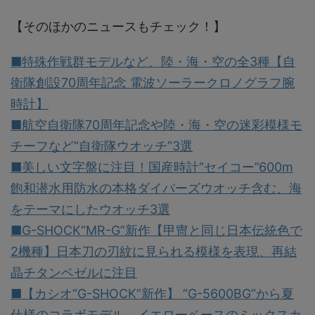
【そのほかのニュースもチェック！】
■特殊作戦群モデルなど、陸・海・空の全3種【自
衛隊創設70周年記念 電波ソーラークロノグラフ腕
時計】
■航空自衛隊70周年記念や陸・海・空の迷彩模様モ
チーフなど“自衛隊ウオッチ”3選
■美しい文字盤に注目！国産時計“セイコー”600m
飽和潜水用防水の本格ダイバーズウオッチ含む、海
をテーマにしたウオッチ3選
■G-SHOCK“MR-G”新作【甲冑と同じ日本伝統色で
2機種】日本刀の刃紋に見られる模様を表現、再結
晶チタンベゼルに注目
■【カシオ“G-SHOCK”新作】 “G-5600BG”から夏
仕様のコラボモデル、イエローベースのミックスカ