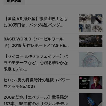
関連記事
【国産 VS 海外産】徹底比較！とも
に30万円台、パンダ&逆パンダ...
BASELWORLD（バーゼルワール
ド）2019 新作レポート／TAG HE...
【セイコー ルキア×フェイラー】バ
ラのモチーフなど、心躍る華やかな
限定モデル...
ヒロシ-男の肖像時計の選択（パワー
ウオッチNo.103）
200m防水【エベラール】世界限定
137本、65年前のオリジナルモデル