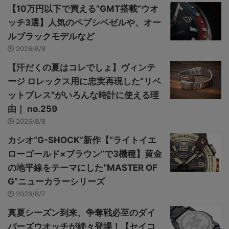
【10万円以下で買える“GMT搭載”ウオ
ッチ3選】人気のペプシベゼルや、オー
ルブラックモデルなど
2026/8/8
【汗だくの夏はコレでしょ】ヴィンテ
ージ ロレックス用に忠実再現した“リベ
ットブレス”がいろんな時計に使える理
由｜ no.259
2026/8/8
カシオ“G-SHOCK”新作【“ライトイエ
ローゴールド×ブラウン”で3機種】黄金
の地平線をテーマにした“MASTER OF
G”ニューカラーシリーズ
2026/8/7
真夏シーズン到来、争奪戦必至のダイ
バーズウオッチが続々登場！【セイコ