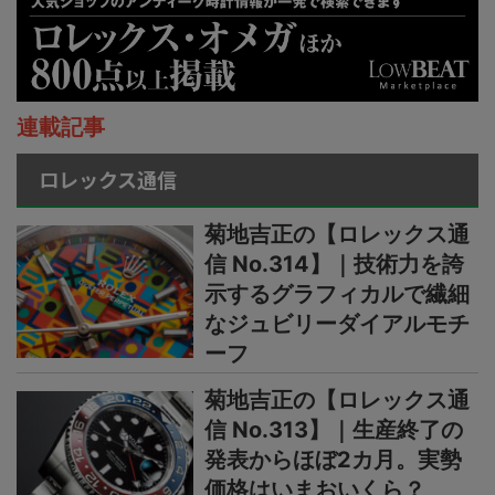
連載記事
ロレックス通信
菊地吉正の【ロレックス通
信 No.314】｜技術力を誇
示するグラフィカルで繊細
なジュビリーダイアルモチ
ーフ
菊地吉正の【ロレックス通
信 No.313】｜生産終了の
発表からほぼ2カ月。実勢
価格はいまおいくら？