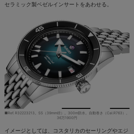
セラミック製ベゼルインサートをあわせる。
■Ref. R32223213。SS（39mm径）。300m防水。自動巻き（Cal.R763）。
36万1900円
イメージとしては、コスタリカのセーリングやエジ