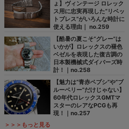
ょ】ヴィンテージ ロレック
ス用に忠実再現した“リベッ
トブレス”がいろんな時計に
使える理由｜ no.259
【酷暑の夏こそ“グレー”は
いかが】ロレックスの褪色
ベゼルを表現した復古調の
日本製機械式ダイバーズ時
計！｜no.258
【魅力は“青赤ペプシ”や“ブ
ルーベリー”だけじゃない】
60年代ロレックスGMTマ
スターのレアなPCGも再
現！｜no.257
＞＞＞もっと見る