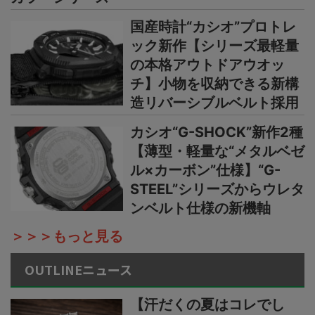
国産時計“カシオ”プロトレ
ック新作【シリーズ最軽量
の本格アウトドアウオッ
チ】小物を収納できる新構
造リバーシブルベルト採用
カシオ“G-SHOCK”新作2種
【薄型・軽量な“メタルベゼ
ル×カーボン”仕様】“G-
STEEL”シリーズからウレタ
ンベルト仕様の新機軸
＞＞＞もっと見る
OUTLINEニュース
【汗だくの夏はコレでし