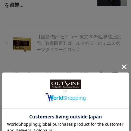
を踏襲...
【国産時計“セイコー”東京2025世界陸上記
念、数量限定】ゴールドカラーのミニスポ
ーツタイマークロック
型違いで3モデル【小ぶりな38mm “復刻
デザイン”ダイバーズウオッチ】ニバダ・
グレンヒェン新作 “アクアマー”発売開始
Watch LIFE NEWS
LowBEAT Marketplace