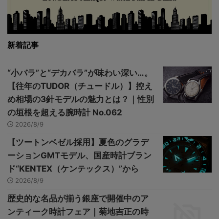
新着記事
“小バラ”と“デカバラ”が味わい深い…。
【往年のTUDOR（チュードル）】控え
め相場の3針モデルの魅力とは？｜性別
の垣根を超える腕時計 No.062
2026/8/9
【ツートンベゼル採用】夏色のグラデ
ーションGMTモデル、国産時計ブラン
ド“KENTEX（ケンテックス）”から
2026/8/9
歴史的な名品が揃う銀座で開催中のア
ンティーク時計フェア｜菊地吉正の時