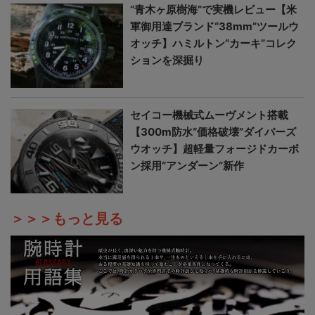
“青木ヶ原樹海”で実機レビュー【米
軍御用達ブランド“38mm”ツールウ
オッチ】ハミルトン“カーキ”コレク
ションを深掘り
セイコー機械式ムーヴメント搭載
【300m防水“価格破壊”ダイバーズ
ウオッチ】超軽量フォージドカーボ
ン採用“アンダーン”新作
＞＞＞もっと見る