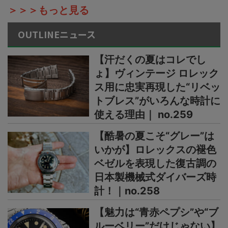
＞＞＞もっと見る
OUTLINEニュース
【汗だくの夏はコレでし
ょ】ヴィンテージ ロレック
ス用に忠実再現した“リベッ
トブレス”がいろんな時計に
使える理由｜ no.259
【酷暑の夏こそ“グレー”は
いかが】ロレックスの褪色
ベゼルを表現した復古調の
日本製機械式ダイバーズ時
計！｜no.258
【魅力は“青赤ペプシ”や“ブ
ルーベリー”だけじゃない】