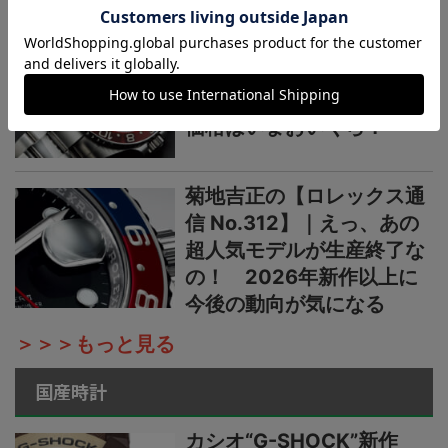
ーフ
菊地吉正の【ロレックス通
信 No.313】｜生産終了の
発表からほぼ2カ月。実勢
価格はいまおいくら？
菊地吉正の【ロレックス通
信 No.312】｜えっ、あの
超人気モデルが生産終了な
の！ 2026年新作以上に
今後の動向が気になる
＞＞＞もっと見る
国産時計
カシオ“G-SHOCK”新作