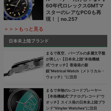
60年代ロレックスGMTマ
スターのレアなPCGも再
現！｜no.257
＞＞＞もっと見る
日本未上陸ブランド
まるで夜空、パープルの多層文字盤
が美しい【日本未上陸“本格機械
式”ウオッチ】香港発の新
鋭“Metrical Watch（メトリカル・
ウォッチ）”に注目
まるで本物のレコードプレーヤー
【本格機械式“アナログレコード”ウ
オッチ】スイス発の日本未上陸ブラ
ンド“Vinyler Watches”に注目