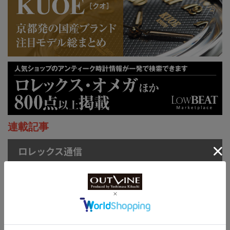
連載記事
ロレックス通信
菊地吉正の【ロレックス通
信 No.314】｜技術力を誇
示するグラフィカルで繊細
なジュビリーダイアルモチ