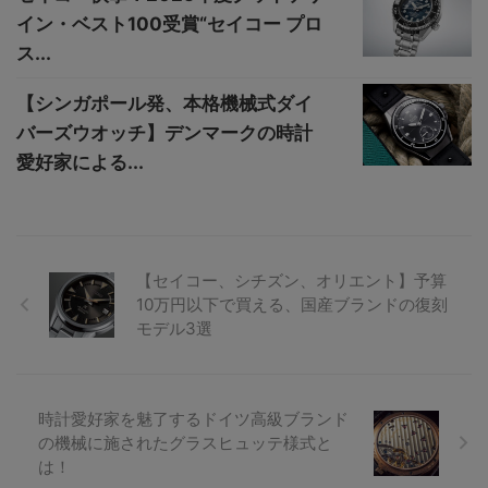
イン・ベスト100受賞“セイコー プロ
ス...
【シンガポール発、本格機械式ダイ
バーズウオッチ】デンマークの時計
愛好家による...
【セイコー、シチズン、オリエント】予算
10万円以下で買える、国産ブランドの復刻
モデル3選
時計愛好家を魅了するドイツ高級ブランド
の機械に施されたグラスヒュッテ様式と
は！