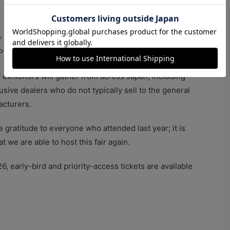
annual event, the “Antique Watch Fair in Ginza,” will
 Phoenix Hall in Tokyo.
 exhibitors will gather from across Japan, including
usive dealers who do not typically sell to the general
acturers.
 gratitude to everyone who attended last year; it is
 we are able to host this fair again.
6, early-bird and priority-access tickets are available