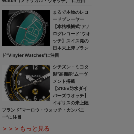
Watch（メトリカル・ウォッチ）”に注目
まるで本物のレコ
ードプレーヤー
【本格機械式“アナ
ログレコード”ウオ
ッチ】スイス発の
日本未上陸ブラン
ド“Vinyler Watches”に注目
シチズン・ミヨタ
製“高機能”ムーヴ
メント搭載
【310m防水ダイ
バーズウオッチ】
イギリスの未上陸
ブランド“マーロウ・ウォッチ・カンパニ
ー”に注目
＞＞＞もっと見る