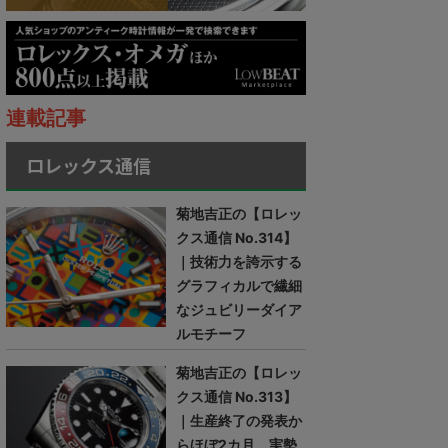
連載記事
ロレックス通信
菊地吉正の【ロレッ
クス通信 No.314】
｜技術力を誇示する
グラフィカルで繊細
なジュビリーダイア
ルモチーフ
菊地吉正の【ロレッ
クス通信 No.313】
｜生産終了の発表か
らほぼ2カ月。実勢