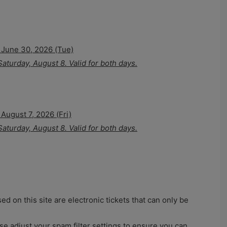
– June 30, 2026 (Tue)
aturday, August 8. Valid for both days.
 August 7, 2026 (Fri)
aturday, August 8. Valid for both days.
ed on this site are electronic tickets that can only be
e adjust your spam filter settings to ensure you can