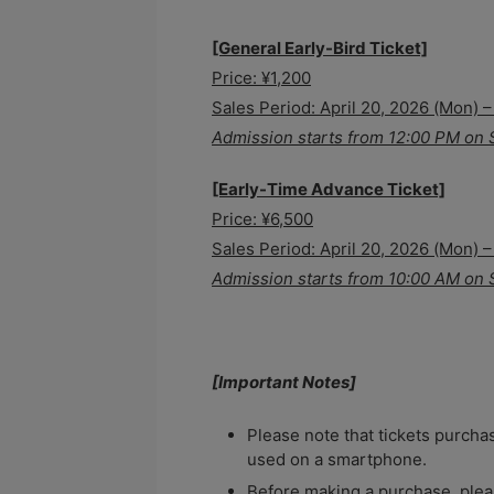
[General Early-Bird Ticket]
Price: ¥1,200
Sales Period: April 20, 2026 (Mon) 
Admission starts from 12:00 PM on S
[Early-Time Advance Ticket]
Price: ¥6,500
Sales Period: April 20, 2026 (Mon) –
Admission starts from 10:00 AM on S
[Important Notes]
Please note that tickets purchas
used on a smartphone.
Before making a purchase, pleas