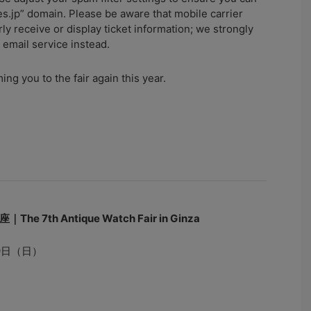
s.jp” domain. Please be aware that mobile carrier
y receive or display ticket information; we strongly
mail service instead.
ng you to the fair again this year.
7th Antique Watch Fair in Ginza
9日（日）