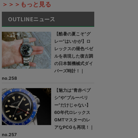
＞＞＞もっと見る
OUTLINEニュース
【酷暑の夏こそ“グ
レー”はいかが】ロ
レックスの褪色ベゼ
ルを表現した復古調
の日本製機械式ダイ
バーズ時計！｜
no.258
【魅力は“青赤ペプ
シ”や“ブルーベリ
ー”だけじゃない】
60年代ロレックス
GMTマスターのレ
アなPCGも再現！｜
no.257