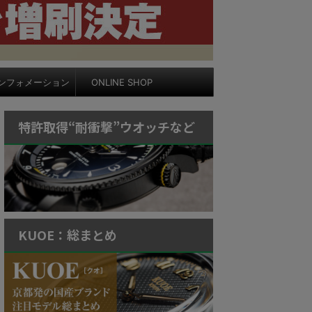
ンフォメーション
ONLINE SHOP
特許取得“耐衝撃”ウオッチなど
KUOE：総まとめ