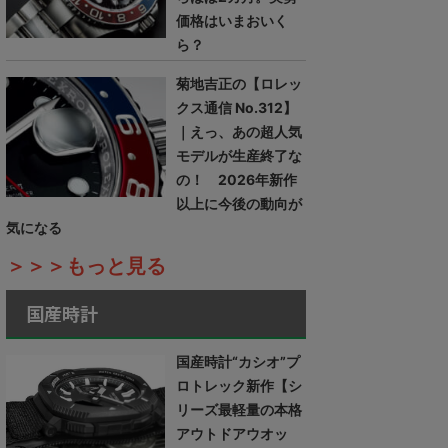
価格はいまおいく
ら？
菊地吉正の【ロレッ
クス通信 No.312】
｜えっ、あの超人気
モデルが生産終了な
の！ 2026年新作
以上に今後の動向が
気になる
＞＞＞もっと見る
国産時計
国産時計“カシオ”プ
ロトレック新作【シ
リーズ最軽量の本格
アウトドアウオッ