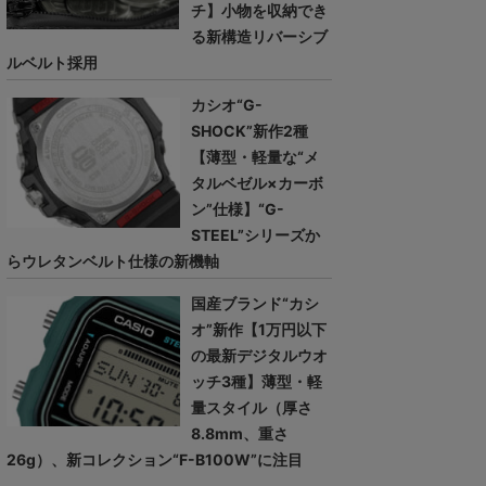
チ】小物を収納でき
る新構造リバーシブ
ルベルト採用
カシオ“G-
SHOCK”新作2種
【薄型・軽量な“メ
タルベゼル×カーボ
ン”仕様】“G-
STEEL”シリーズか
らウレタンベルト仕様の新機軸
国産ブランド“カシ
オ”新作【1万円以下
の最新デジタルウオ
ッチ3種】薄型・軽
量スタイル（厚さ
8.8mm、重さ
26g）、新コレクション“F-B100W”に注目