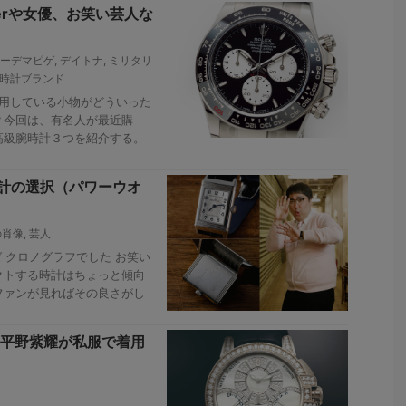
erや女優、お笑い芸人な
ーデマピゲ
,
デイトナ
,
ミリタリ
時計ブランド
や愛用している小物がどういった
？今回は、有名人が最近購
高級腕時計３つを紹介する。
時計の選択（パワーウオ
の肖像
,
芸人
 クロノグラフでした お笑い
クトする時計はちょっと傾向
ファンが見ればその良さがし
)・平野紫耀が私服で着用