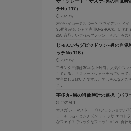
ザ・グレート・サスケ-男の肖像時
チNo.117）
2021/6/1
左がセイコー 5スポーツ ブライアン・メイ
35周年記念 シャア専用G-SHOCK。い
高い逸品。いずれもプレゼントされたものだが
じゅんいちダビッドソン-男の肖像
ッチNo.116）
2021/5/1
フランク三浦は30本以上所有。人気のスマ
している。「スマートウォッチっていって
本当にしょぼいんですよ。でもそんなと
じ ...
宇多丸-男の肖像時計の選択（パワーウ
2021/4/1
オメガ シーマスター プロフェッショナル30
ヨール（右）とシチズン アテッサ エコド
なフェイスでシックなファッションに合わせ