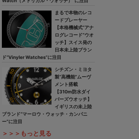
Watch（メトリカル・ウォッチ）”に注目
まるで本物のレコ
ードプレーヤー
【本格機械式“アナ
ログレコード”ウオ
ッチ】スイス発の
日本未上陸ブラン
ド“Vinyler Watches”に注目
シチズン・ミヨタ
製“高機能”ムーヴ
メント搭載
【310m防水ダイ
バーズウオッチ】
イギリスの未上陸
ブランド“マーロウ・ウォッチ・カンパニ
ー”に注目
＞＞＞もっと見る