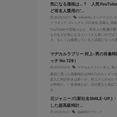
気になる価格は…？ 人気YouTub
ど有名人愛用の“...
2023/10/11
HIKAKIN
,
オーデマ ピゲ
,
オ
ー ウオッチ
,
ロレックス
,
川口春奈
,
芸能人
,
高級
YouTuberや芸能人など、有名人の私服
ものなどか気になるという人も多いのでは
入、もしくは着用していると話題になった
...
マヂカルラブリー 村上-男の肖像
ッチ No.129）
2023/10/4
マヂカルラブリー 村上
,
男
最初に買った高級時計はIWCのポルトギーゼ
芸人に時計好きは多いが、村上さんのセレ
が特殊だ。一見地味だが、目の肥えた時計
み ...
元ジャニーズ(新社名SMILE-UP.
した超高級時計...
2023/10/2
高級時計ブランド