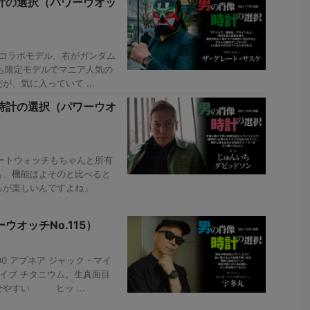
計の選択（パワーウオッ
 コラボモデル、右がガンダム
ずれも限定モデルでマニア人気の
、気に入っていて ...
時計の選択（パワーウオ
ートウォッチもちゃんと所有
も、機能はよそのと比べると
ころが楽しいんですよね」
オッチNo.115）
0 アプネア ジャック・マイ
ライブ チタニウム。生真面目
やすい ヒッ ...