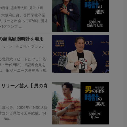
の肖像
,
盛山晋太郎
,
見取り図
日、大阪府出身。専門学校卒業
のリリーと出会って07年に漫才
グランプ ...
円の超高額腕時計を着用
コー
,
トゥールビヨン
,
ブガッテ
る北野武（ビートたけし）監
京・千代田区）で記者会見を
は、旧ジャニーズ事務所（現
 リリー／芸人【 男の肖
山県出身。2006年にNSC大阪
才コンビ見取り図を結成。14
8年 ...