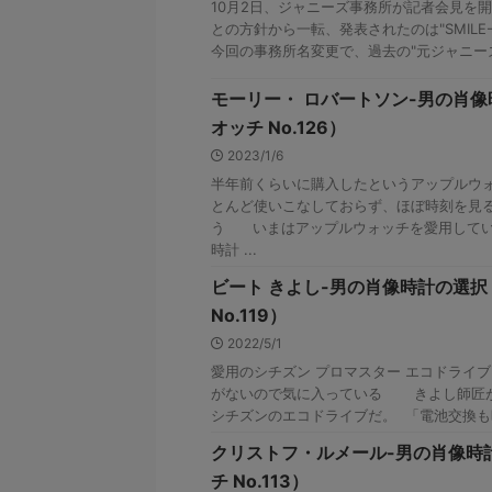
10月2日、ジャニーズ事務所が記者会見を
との方針から一転、発表されたのは"SMILE
今回の事務所名変更で、過去の"元ジャニーズ"
モーリー・ ロバートソン-男の肖
オッチ No.126）
2023/1/6
半年前くらいに購入したというアップルウ
とんど使いこなしておらず、ほぼ時刻を見
う いまはアップルウォッチを愛用してい
時計 ...
ビート きよし-男の肖像時計の選
No.119）
2022/5/1
愛用のシチズン プロマスター エコドライ
がないので気に入っている きよし師匠
シチズンのエコドライブだ。 「電池交換も時
クリストフ・ルメール-男の肖像時
チ No.113）