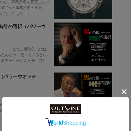
開いた。事務所名を変更しない
-UP."への事務所名の変更。
たちにも注目 ...
像時計の選択（パワーウ
ォッチ。ただし機能的にはほ
るためだけに使っているとい
るモーリーさんだが、特に
択（パワーウオッチ
ブ。時刻合わせなどの煩わしさ
が最近愛用している時計は、
刻合わせも必要ない ...
計の選択（パワーウオッ