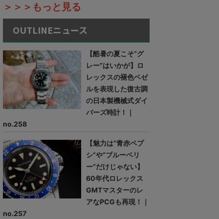
＞＞＞もっと見る
OUTLINEニュース
【酷暑の夏こそ“グ
レー”はいかが】ロ
レックスの褪色ベゼ
ルを表現した復古調
の日本製機械式ダイ
バーズ時計！｜
no.258
【魅力は“青赤ペプ
シ”や“ブルーベリ
ー”だけじゃない】
60年代ロレックス
GMTマスターのレ
アなPCGも再現！｜
no.257