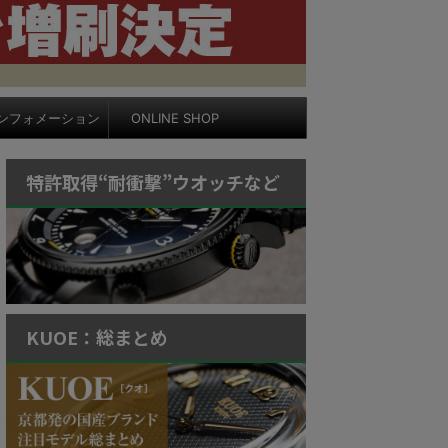
ンフォメーション
ONLINE SHOP
特許取得“耐衝撃”ウオッチなど
KUOE：総まとめ