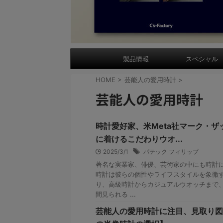
製品情報
スペシャル
HOME
>
芸能人の愛用時計
>
芸能人の愛用時計
時計愛好家、米Meta社マーク・ザ
に着けるこだわりウオ...
2025/3/1
パテック フィリップ
著名な実業家、俳優、芸術家の中にも時計
時計は彼らの個性やライフスタイルを象徴
り、高級時計からカジュアルウオッチまで
間見られる ...
芸能人の愛用時計に注目、見取り図