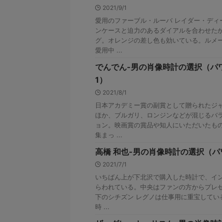
2021/9/1
愛用のファーブル・ルーバ レイダー・ディ
ンケースと迫力のあるダイアルを合わせた
グ。オレンジの差し色も効いている。ルメ
愛用中 ...
でんでん-男の肖像時計の選択（パワー
1）
2021/8/1
日本アカデミー賞の副賞として贈られたジャ
ほか、ブルガリ、ロンジンなどが混じるバ
ョン。映画賞の賞品や知人にいただいたも
集まっ ...
高橋 和也-男の肖像時計の選択（パワ
2021/7/1
いちばん上が下北沢で購入した時計で、イ
らわれている。中央はファンの方からプレ
下のシチズン レグノは仕事用に重宝し
時 ...