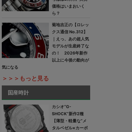
価格はいまおいく
ら？
菊地吉正の【ロレッ
クス通信 No.312】
｜えっ、あの超人気
モデルが生産終了な
の！ 2026年新作
以上に今後の動向が
気になる
＞＞＞もっと見る
国産時計
カシオ“G-
SHOCK”新作2種
【薄型・軽量な“メ
タルベゼル×カーボ