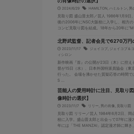
の肖像時計の選択】
2024/6/29
HAMILTON
,
ハミルトン
,
男
見取り図 盛山晋太郎／芸人 1986年1月9
後の2006年にNSC大阪校に入学し、相方
コンビ見取り図を結成。18年から20年に“M-1
北野武監督、記者会見で6270万
2023/11/17
ジェイコブ
,
ジェイコブ＆
ィシロン
新作映画『首』の公開が23日（木）に控え
督が15日（水）、日本外国特派員協会（東
行った。 会場を沸かせた質疑応答の時間で
S ...
芸能人の愛用時計に注目、見取り図
像時計の選択】
2023/11/7
リリー
,
男の肖像
,
見取り図
見取り図 リリー／芸人 1984年6月2日、岡
校に入学。盛山晋太郎と出会って07年に漫
年には「THE MANZAI」認定漫才師に輝き、1