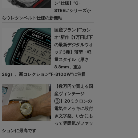
ン”仕様】“G-
STEEL”シリーズか
らウレタンベルト仕様の新機軸
国産ブランド“カシ
オ”新作【1万円以下
の最新デジタルウオ
ッチ3種】薄型・軽
量スタイル（厚さ
8.8mm、重さ
26g）、新コレクション“F-B100W”に注目
【数万円で買える国
産ヴィンテージ
③】20ミクロンの
電気金メッキに段付
き文字盤。いかにも
って雰囲気がファッ
ションに最高です