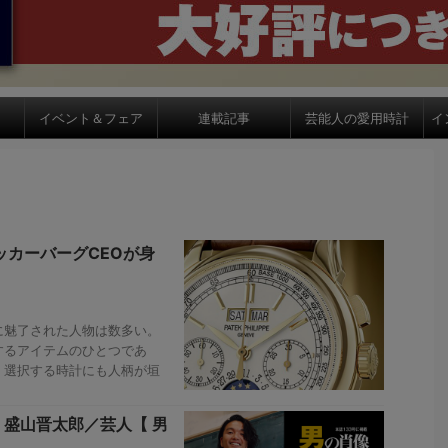
イベント＆フェア
連載記事
芸能人の愛用時計
イ
ッカーバーグCEOが身
に魅了された人物は数多い。
するアイテムのひとつであ
、選択する時計にも人柄が垣
 盛山晋太郎／芸人【 男