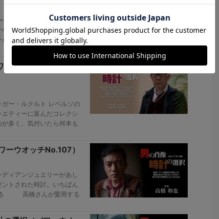
ープブルー。大型のクッショ
かなり個性的なスタイリン
ール騎手はプライベートでも
ウオッチNo.118-
ガー・ルクルト レベルソの
ラエティーに富んだコレクシ
のが多く、気付いたら何本も
ーウオッチNo.107）
ンディアンジュエリーがあし
ゼントされた時計。いちばん
ている 高橋さんが愛用する