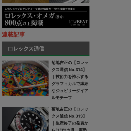
連載記事
ロレックス通信
菊地吉正の【ロレッ
クス通信 No.314】
｜技術力を誇示する
グラフィカルで繊細
なジュビリーダイア
ルモチーフ
菊地吉正の【ロレッ
クス通信 No.313】
｜生産終了の発表か
らほぼ2カ月。実勢