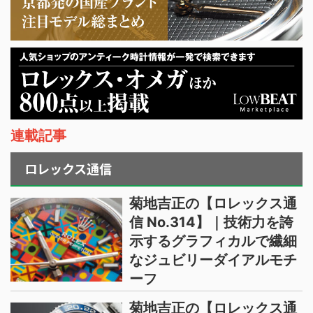
連載記事
ロレックス通信
菊地吉正の【ロレックス通
信 No.314】｜技術力を誇
示するグラフィカルで繊細
なジュビリーダイアルモチ
ーフ
菊地吉正の【ロレックス通