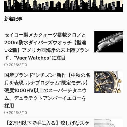
新着記事
セイコー製メカクォーツ搭載クロノと
200m防水ダイバーズウオッチ【型違
い2種】アメリカ西海岸の未上陸ブラン
ド、“Vaer Watches”に注目
2026/8/10
国産ブランド“シチズン”新作【中秋の名
月を表現“ルナプログラム”限定モデル】
硬度1000HV以上のスーパーチタニウ
ム、デュラテクトアンバーイエローを
採用
2026/8/10
【2万円以下で手に入る】涼しげなスケ