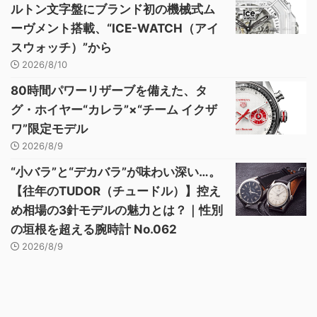
ルトン文字盤にブランド初の機械式ム
ーヴメント搭載、“ICE-WATCH（アイ
スウォッチ）”から
2026/8/10
80時間パワーリザーブを備えた、タ
グ・ホイヤー“カレラ”×“チーム イクザ
ワ”限定モデル
2026/8/9
“小バラ”と“デカバラ”が味わい深い…。
【往年のTUDOR（チュードル）】控え
め相場の3針モデルの魅力とは？｜性別
の垣根を超える腕時計 No.062
2026/8/9