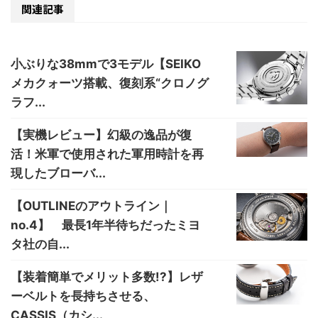
関連記事
小ぶりな38mmで3モデル【SEIKO
メカクォーツ搭載、復刻系“クロノグ
ラフ...
【実機レビュー】幻級の逸品が復
活！米軍で使用された軍用時計を再
現したブローバ...
【OUTLINEのアウトライン｜
no.4】 最長1年半待ちだったミヨ
タ社の自...
【装着簡単でメリット多数!?】レザ
ーベルトを長持ちさせる、
CASSIS（カシ...