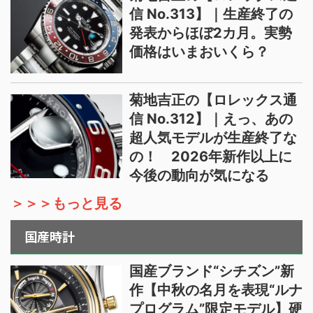
信 No.313】｜生産終了の
発表からほぼ2カ月。実勢
価格はいまおいくら？
菊地吉正の【ロレックス通
信 No.312】｜えっ、あの
超人気モデルが生産終了な
の！ 2026年新作以上に
今後の動向が気になる
＞＞＞もっと見る
国産時計
国産ブランド“シチズン”新
作【中秋の名月を表現“ルナ
プログラム”限定モデル】硬