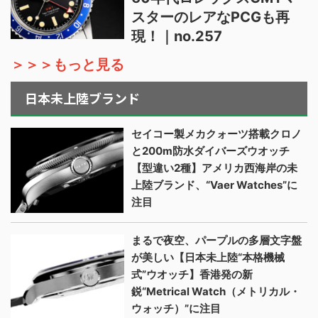
スターのレアなPCGも再
現！｜no.257
＞＞＞もっと見る
日本未上陸ブランド
セイコー製メカクォーツ搭載クロノ
と200m防水ダイバーズウオッチ
【型違い2種】アメリカ西海岸の未
上陸ブランド、“Vaer Watches”に
注目
まるで夜空、パープルの多層文字盤
が美しい【日本未上陸“本格機械
式”ウオッチ】香港発の新
鋭“Metrical Watch（メトリカル・
ウォッチ）”に注目