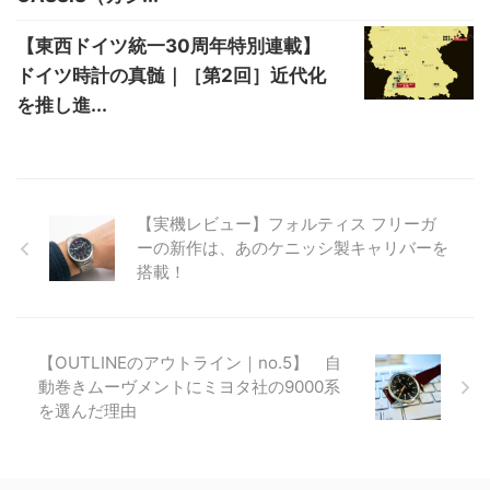
【東西ドイツ統一30周年特別連載】
ドイツ時計の真髄｜［第2回］近代化
を推し進...
【実機レビュー】フォルティス フリーガ
ーの新作は、あのケニッシ製キャリバーを
搭載！
【OUTLINEのアウトライン｜no.5】 自
動巻きムーヴメントにミヨタ社の9000系
を選んだ理由