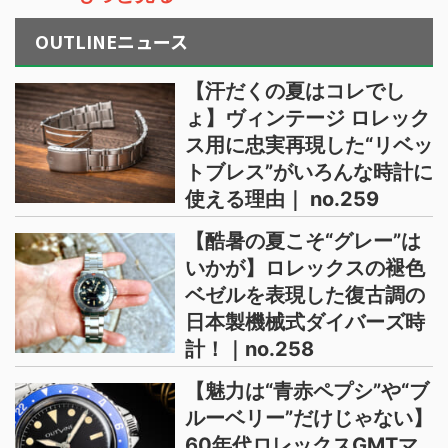
OUTLINEニュース
【汗だくの夏はコレでし
ょ】ヴィンテージ ロレック
ス用に忠実再現した“リベッ
トブレス”がいろんな時計に
使える理由｜ no.259
【酷暑の夏こそ“グレー”は
いかが】ロレックスの褪色
ベゼルを表現した復古調の
日本製機械式ダイバーズ時
計！｜no.258
【魅力は“青赤ペプシ”や“ブ
ルーベリー”だけじゃない】
60年代ロレックスGMTマ