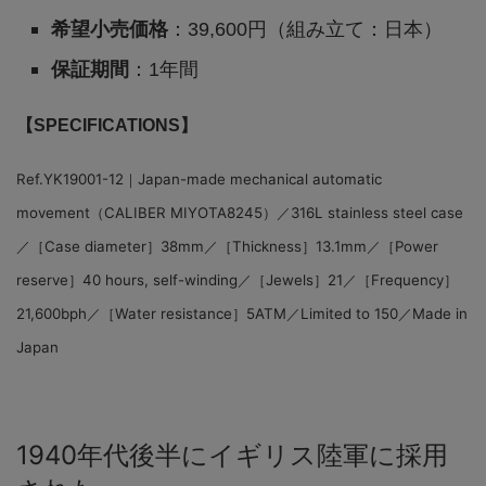
希望小売価格
：39,600円（組み立て：日本）
保証期間
：1年間
【SPECIFICATIONS】
Ref.YK19001-12｜Japan-made mechanical automatic
movement（CALIBER MIYOTA8245）／316L stainless steel case
／［Case diameter］38mm／［Thickness］13.1mm／［Power
reserve］40 hours, self-winding／［Jewels］21／［Frequency］
21,600bph／［Water resistance］5ATM／Limited to 150／Made in
Japan
1940年代後半にイギリス陸軍に採用