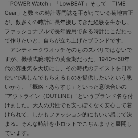
「POWER Watch」「LowBEAT」そして「TIME
Gear」と数々の時計専門誌を手がけている菊地吉正
が、数多くの時計に長年接してきた経験を生かし、
ファッショナブルで長年愛用できる時計にこだわっ
て作りたいと、自らが立ち上げたブランドです。
アンティークウオッチそのものズバリではないで
すが、機械式腕時計の黄金期だった、1940〜60年
代の雰囲気を大切にし、その時代のテイストを日常
使いで楽しんでもらえるものを提供したいという思
いから、「概略・あらすじ」といった意味合いの
“アウトライン（OUTLINE）”というブランド名を付
けました。大人の男性でも安っぽくなく安心して着
けられて、しかもファッション的にもいい感じで決
まる。そんな時計を小ロットでこぢんまりと展開し
ています。