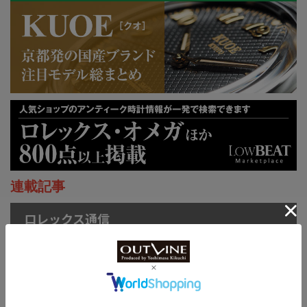
連載記事
ロレックス通信
菊地吉正の【ロレックス通
信 No.314】｜技術力を誇
示するグラフィカルで繊細