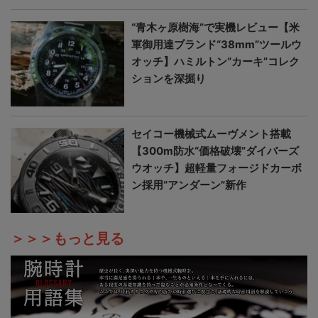
“青木ヶ原樹海”で実機レビュー【米
軍御用達ブランド“38mm”ツールウ
オッチ】ハミルトン“カーキ”コレク
ションを深掘り
セイコー機械式ムーヴメント搭載
【300m防水“価格破壊”ダイバーズ
ウオッチ】超軽量フォージドカーボ
ン採用“アンダーン”新作
＞＞＞もっと見る