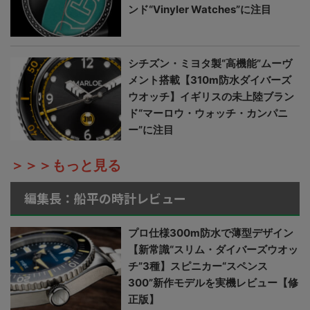
ンド“Vinyler Watches”に注目
シチズン・ミヨタ製“高機能”ムーヴ
メント搭載【310m防水ダイバーズ
ウオッチ】イギリスの未上陸ブラン
ド“マーロウ・ウォッチ・カンパニ
ー”に注目
＞＞＞もっと見る
編集長：船平の時計レビュー
プロ仕様300m防水で薄型デザイン
【新常識“スリム・ダイバーズウオッ
チ”3種】スピニカー“スペンス
300”新作モデルを実機レビュー【修
正版】