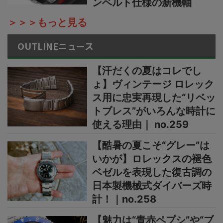
ンベルト仕様の新機軸
＞＞＞もっと見る
OUTLINEニュース
【汗だくの夏はコレでし
ょ】ヴィンテージ ロレック
ス用に忠実再現した“リベッ
トブレス”がいろんな時計に
使える理由｜ no.259
【酷暑の夏こそ“グレー”は
いかが】ロレックスの褪色
ベゼルを表現した復古調の
日本製機械式ダイバーズ時
計！｜no.258
【魅力は“青赤ペプシ”や“ブ