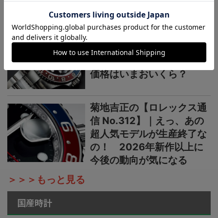
なジュビリーダイアルモチ
ーフ
菊地吉正の【ロレックス通
信 No.313】｜生産終了の
発表からほぼ2カ月。実勢
価格はいまおいくら？
菊地吉正の【ロレックス通
信 No.312】｜えっ、あの
超人気モデルが生産終了な
の！ 2026年新作以上に
今後の動向が気になる
＞＞＞もっと見る
国産時計