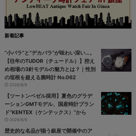
新着記事
“小バラ”と“デカバラ”が味わい深い…。
【往年のTUDOR（チュードル）】控え
め相場の3針モデルの魅力とは？｜性別
の垣根を超える腕時計 No.062
2026/8/9
【ツートンベゼル採用】夏色のグラデ
ーションGMTモデル、国産時計ブラン
ド“KENTEX（ケンテックス）”から
2026/8/9
歴史的な名品が揃う銀座で開催中のア