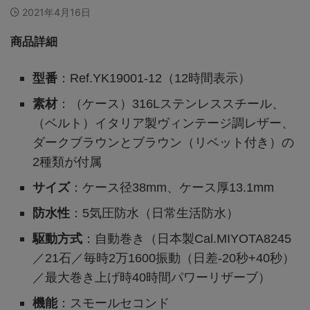
2021年4月16日
商品詳細
型番
：Ref.YK19001-12（12時間表示）
素材
：（ケース）316Lステンレススチール、
（ベルト）イタリア製ヴィンテージ調レザー、
ダークブラウンとブラウン（リベット付き）の
2種類が付属
サイズ
：ケース径38mm、ケース厚13.1mm
防水性
：5気圧防水（日常生活防水）
駆動方式
：自動巻き（日本製Cal.MIYOTA8245
／21石／毎時2万1600振動（日差-20秒+40秒）
／最大巻き上げ時40時間パワーリザーブ）
機能
：スモールセコンド