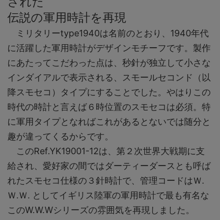
された
伝説の軍用時計を再現
ミリタリーtype1940は名前のとおり、1940年代
に活躍した軍用時計がデザインモチーフです。製作
にあたってこだわった点は、秒針が独立して小さな
インダイアルで表示される、スモールセコンド（以
降スモセコ）タイプにすることでした。やはりこの
時代の時計と言えば６時位置のスモセコは必須。特
に軍用タイプとなればこれがあるとないでは随分と
趣が違ってくるからです。
このRef.YK19001-12は、第２次世界大戦期に支
給され、愛好家の間ではダーティーダースとも呼ば
れたスモセコ仕様の３針時計で、管理コードはＷ.
Ｗ.Ｗ. としてイギリス陸軍の軍用時計で最も有名な
このW.W.Wシリーズの雰囲気を再現しました。