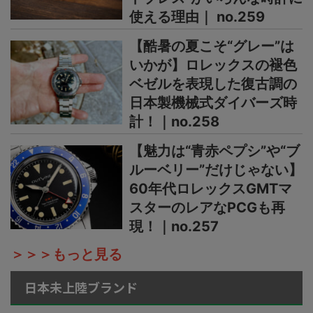
使える理由｜ no.259
【酷暑の夏こそ“グレー”は
いかが】ロレックスの褪色
ベゼルを表現した復古調の
日本製機械式ダイバーズ時
計！｜no.258
【魅力は“青赤ペプシ”や“ブ
ルーベリー”だけじゃない】
60年代ロレックスGMTマ
スターのレアなPCGも再
現！｜no.257
＞＞＞もっと見る
日本未上陸ブランド