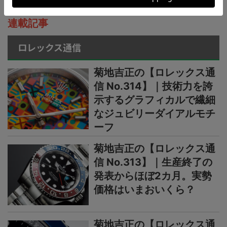
連載記事
ロレックス通信
菊地吉正の【ロレックス通
信 No.314】｜技術力を誇
示するグラフィカルで繊細
なジュビリーダイアルモチ
ーフ
菊地吉正の【ロレックス通
信 No.313】｜生産終了の
発表からほぼ2カ月。実勢
価格はいまおいくら？
菊地吉正の【ロレックス通