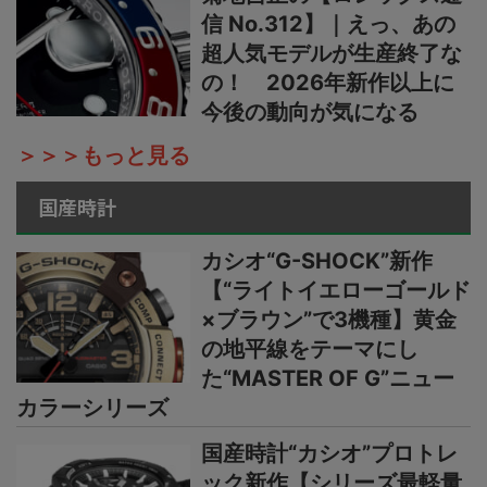
信 No.312】｜えっ、あの
超人気モデルが生産終了な
の！ 2026年新作以上に
今後の動向が気になる
＞＞＞もっと見る
国産時計
カシオ“G-SHOCK”新作
【“ライトイエローゴールド
×ブラウン”で3機種】黄金
の地平線をテーマにし
た“MASTER OF G”ニュー
カラーシリーズ
国産時計“カシオ”プロトレ
ック新作【シリーズ最軽量