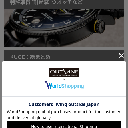
特許取得“耐衝撃”ウオッチなど
KUOE：総まとめ