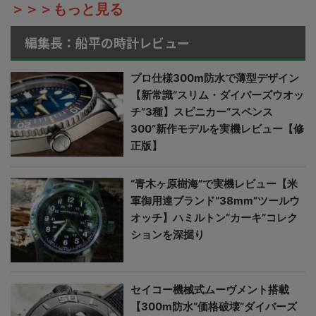
＞＞＞もっと見る
編集長：船平の時計レビュー
プロ仕様300m防水で薄型デザイン
【新常識“スリム・ダイバーズウオッ
チ”3種】スピニカー“スペンス
300”新作モデルを実機レビュー【修
正版】
“青木ヶ原樹海”で実機レビュー【米
軍御用達ブランド“38mm”ツールウ
オッチ】ハミルトン“カーキ”コレク
ションを深掘り
セイコー機械式ムーヴメント搭載
【300m防水“価格破壊”ダイバーズ