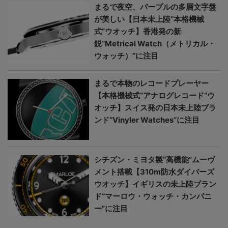
まるで夜空、パープルの多層文字盤
が美しい【日本未上陸“本格機械
式”ウオッチ】香港発の新
鋭“Metrical Watch（メトリカル・
ウォッチ）”に注目
まるで本物のレコードプレーヤー
【本格機械式“アナログレコード”ウ
オッチ】スイス発の日本未上陸ブラ
ンド“Vinyler Watches”に注目
シチズン・ミヨタ製“高機能”ムーヴ
メント搭載【310m防水ダイバーズ
ウオッチ】イギリスの未上陸ブラン
ド“マーロウ・ウォッチ・カンパニ
ー”に注目