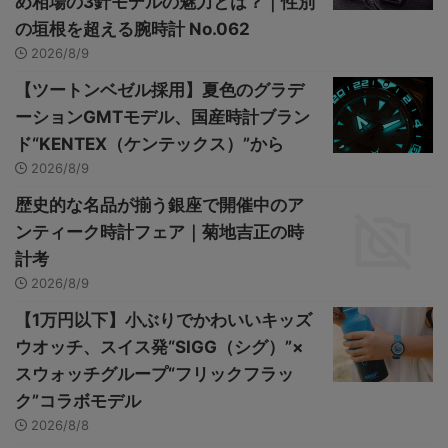
め相場の3針モデルの魅力とは？｜性別
の垣根を超える腕時計 No.062
2026/8/9
【ツートンベゼル採用】夏色のグラデ
ーションGMTモデル、国産時計ブラン
ド“KENTEX（ケンテックス）”から
2026/8/9
歴史的な名品が揃う銀座で開催中のア
ンティーク時計フェア｜菊地吉正の時
計考
2026/8/9
【1万円以下】小ぶりでかわいいキッズ
ウオッチ、スイス発“SIGG（シグ）”×
スウォッチグループ“フリックフラッ
ク”コラボモデル
2026/8/8