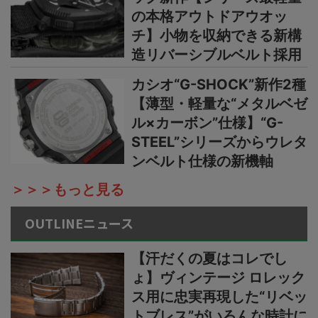
の本格アウトドアウオッ
チ】小物を収納できる新構
造リバーシブルベルト採用
カシオ“G-SHOCK”新作2種
【薄型・軽量な“メタルベゼ
ル×カーボン”仕様】“G-
STEEL”シリーズからウレタ
ンベルト仕様の新機軸
＞＞＞もっと見る
OUTLINEニュース
【汗だくの夏はコレでし
ょ】ヴィンテージ ロレック
ス用に忠実再現した“リベッ
トブレス”がいろんな時計に