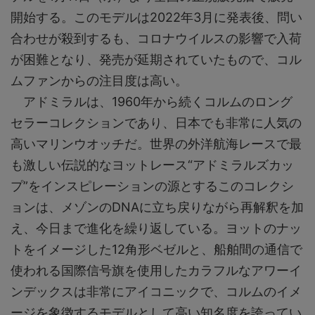
開始する。このモデルは2022年3月に発表後、問い
合わせが殺到するも、コロナウイルスの影響で入荷
が困難となり、発売が延期されていたもので、コル
ムファンからの注目度は高い。
アドミラルは、1960年から続くコルムのロング
セラーコレクションであり、日本でも非常に人気の
高いマリンウオッチだ。世界の外洋航海レースで最
も激しい伝説的なヨットレース“アドミラルズカッ
プ”をインスピレーションの源とするこのコレクシ
ョンは、メゾンのDNAに立ち戻りながら再解釈を加
え、今日まで進化を繰り返している。ヨットのナッ
トをイメージした12角形ベゼルと、船舶間の通信で
使われる国際信号旗を使用したカラフルなアワーイ
ンデックスは非常にアイコニックで、コルムのイメ
ージを象徴するモデルとして高い知名度を誇ってい