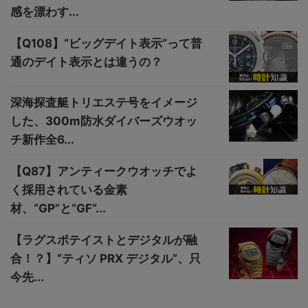
感を漂わす...
【Q108】“ビッグデイト表示”って普
通のデイト表示とは違うの？
深海探査艇トリエステ号をイメージ
した、300m防水ダイバーズウオッ
チ新作全6...
【Q87】アンティークウオッチでよ
く採用されている金素
材、“GP”と“GF”...
【ラグスポテイストとデジタルが融
合！？】“ティソ PRX デジタル”、只
今先...