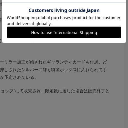
事シリーズのなかでも屈指の人気を誇る“宇宙刑事ギャバ
メイクされ、24時計、ストップウオッチ分針、ストップウ
針まで搭載。機能満載のクロノグラフモデルに仕上げら
ン』のロゴとともに、世界に一つのエディションナンバ
。
ーミラー加工が施されたギャランティカードも付属。ど
押しされたシルバーに輝く特製ボックスに入れられて手
旬が予定されている。
インショップ”にて販売され、限定数に達した場合は販売終了と