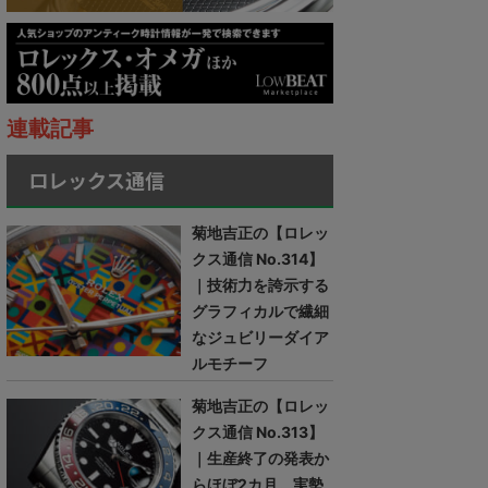
連載記事
ロレックス通信
菊地吉正の【ロレッ
クス通信 No.314】
｜技術力を誇示する
グラフィカルで繊細
なジュビリーダイア
ルモチーフ
菊地吉正の【ロレッ
クス通信 No.313】
｜生産終了の発表か
らほぼ2カ月。実勢