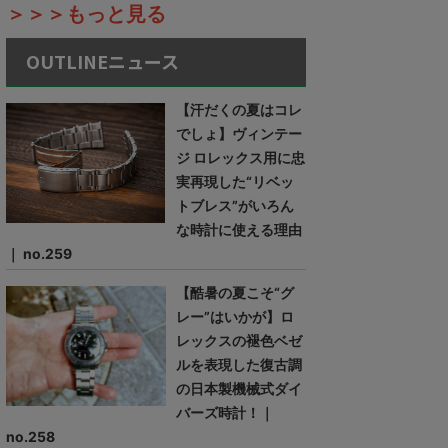
＞＞＞もっと見る
OUTLINEニュース
【汗だくの夏はコレ
でしょ】ヴィンテー
ジ ロレックス用に忠
実再現した“リベッ
トブレス”がいろん
な時計に使える理由
｜ no.259
【酷暑の夏こそ“グ
レー”はいかが】ロ
レックスの褪色ベゼ
ルを表現した復古調
の日本製機械式ダイ
バーズ時計！｜
no.258