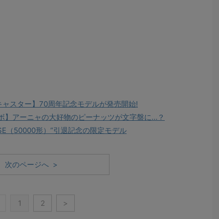
キャスター】70周年記念モデルが発売開始!
』コラボ】アーニャの大好物のピーナッツが文字盤に…？
E（50000形）”引退記念の限定モデル
次のページへ >
1
2
>