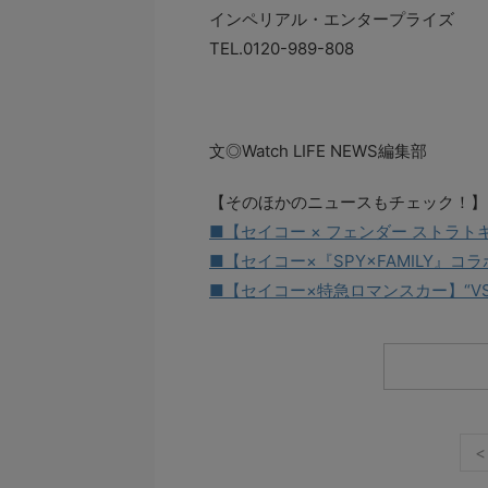
インペリアル・エンタープライズ
TEL.0120-989-808
文◎Watch LIFE NEWS編集部
【そのほかのニュースもチェック！】
■【セイコー × フェンダー ストラト
■【セイコー×『SPY×FAMILY
■【セイコー×特急ロマンスカー】“VS
<