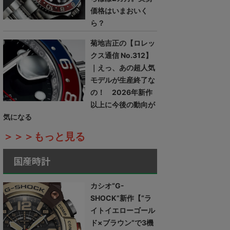
価格はいまおいく
ら？
菊地吉正の【ロレッ
クス通信 No.312】
｜えっ、あの超人気
モデルが生産終了な
の！ 2026年新作
以上に今後の動向が
気になる
＞＞＞もっと見る
国産時計
カシオ“G-
SHOCK”新作【“ラ
イトイエローゴール
ド×ブラウン”で3機