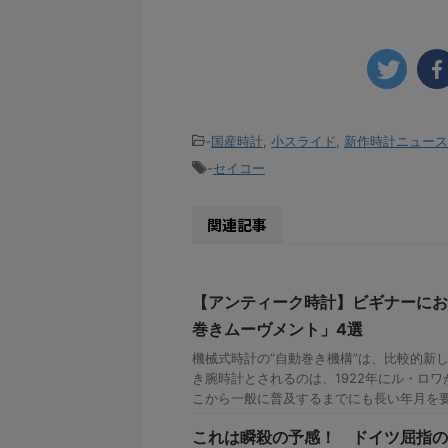
-
国産時計
,
小スライド
,
新作時計ニュース
-
セイコー
関連記事
【アンティーク時計】ビギナーにお
巻きムーヴメント」4選
機械式時計の“自動巻き機構”は、比較的新
き腕時計とされるのは、1922年にル・ロ
こから一般に普及するまでにも長い年月を
これは瞬殺の予感！ ドイツ屈指の