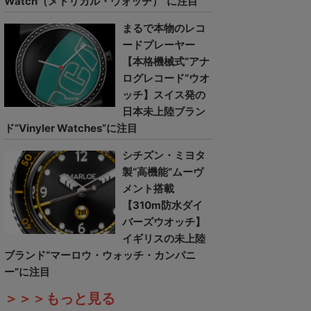
Watch（メトリカル・ウォッチ）”に注目
まるで本物のレコ
ードプレーヤー
【本格機械式“アナ
ログレコード”ウオ
ッチ】スイス発の
日本未上陸ブラン
ド“Vinyler Watches”に注目
シチズン・ミヨタ
製“高機能”ムーヴ
メント搭載
【310m防水ダイ
バーズウオッチ】
イギリスの未上陸
ブランド“マーロウ・ウォッチ・カンパニ
ー”に注目
＞＞＞もっと見る