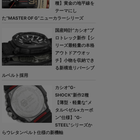
種】黄金の地平線を
テーマにし
た“MASTER OF G”ニューカラーシリーズ
国産時計“カシオ”プ
ロトレック新作【シ
リーズ最軽量の本格
アウトドアウオッ
チ】小物を収納でき
る新構造リバーシブ
ルベルト採用
カシオ“G-
SHOCK”新作2種
【薄型・軽量な“メ
タルベゼル×カーボ
ン”仕様】“G-
STEEL”シリーズか
らウレタンベルト仕様の新機軸