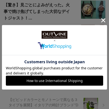
【驚き】見ごとによみがえった。火
事で焼け焦げてしまった大切なデイ
トジャスト！...
【“神の手をもつ時計師”が作ったス
イスの高級時計】36mmケースも魅
力的な“...
【『ブルーロック』“推しカラー”ウオッ
チ】潔世一や糸師凛たちをイメージしたキ
ャラ別全7種
【ビビッドカラーとモノトーンで異なる３
タイプを展開】イタリアの時計ブランド“D