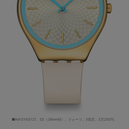
■Ref.SYXG127。SS（38mm径）。クォーツ。3気圧。3万250円。