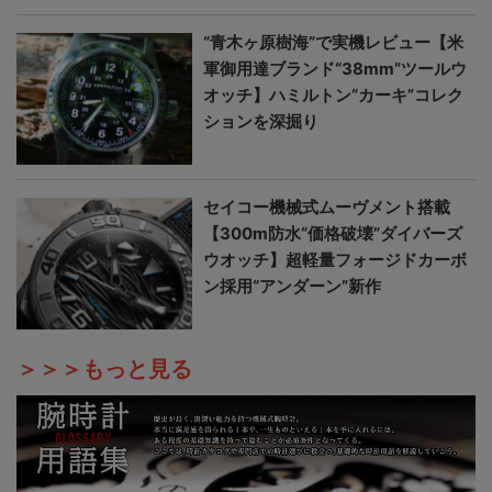
“青木ヶ原樹海”で実機レビュー【米
軍御用達ブランド“38mm”ツールウ
オッチ】ハミルトン“カーキ”コレク
ションを深掘り
セイコー機械式ムーヴメント搭載
【300m防水“価格破壊”ダイバーズ
ウオッチ】超軽量フォージドカーボ
ン採用“アンダーン”新作
＞＞＞もっと見る