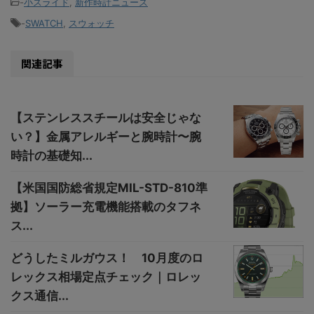
-
小スライド
,
新作時計ニュース
-
SWATCH
,
スウォッチ
関連記事
【ステンレススチールは安全じゃな
い？】金属アレルギーと腕時計〜腕
時計の基礎知...
【米国国防総省規定MIL-STD-810準
拠】ソーラー充電機能搭載のタフネ
ス...
どうしたミルガウス！ 10月度のロ
レックス相場定点チェック｜ロレッ
クス通信...