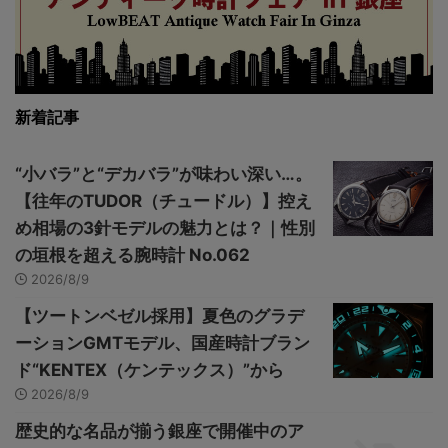
新着記事
“小バラ”と“デカバラ”が味わい深い…。
【往年のTUDOR（チュードル）】控え
め相場の3針モデルの魅力とは？｜性別
の垣根を超える腕時計 No.062
2026/8/9
【ツートンベゼル採用】夏色のグラデ
ーションGMTモデル、国産時計ブラン
ド“KENTEX（ケンテックス）”から
2026/8/9
歴史的な名品が揃う銀座で開催中のア