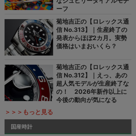
なジュビリーダイアルモチ
ーフ
菊地吉正の【ロレックス通
信 No.313】｜生産終了の
発表からほぼ2カ月。実勢
価格はいまおいくら？
菊地吉正の【ロレックス通
信 No.312】｜えっ、あの
超人気モデルが生産終了な
の！ 2026年新作以上に
今後の動向が気になる
＞＞＞もっと見る
国産時計