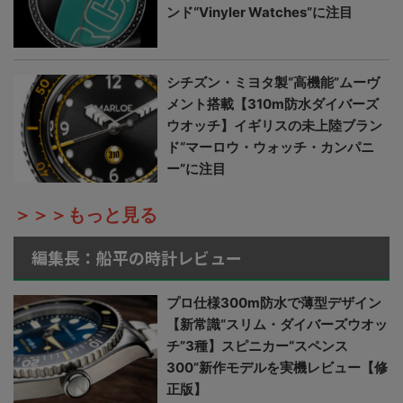
ンド“Vinyler Watches”に注目
シチズン・ミヨタ製“高機能”ムーヴ
メント搭載【310m防水ダイバーズ
ウオッチ】イギリスの未上陸ブラン
ド“マーロウ・ウォッチ・カンパニ
ー”に注目
＞＞＞もっと見る
編集長：船平の時計レビュー
プロ仕様300m防水で薄型デザイン
【新常識“スリム・ダイバーズウオッ
チ”3種】スピニカー“スペンス
300”新作モデルを実機レビュー【修
正版】