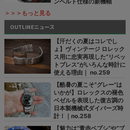
ンベルト仕様の新機軸
＞＞＞もっと見る
OUTLINEニュース
【汗だくの夏はコレでし
ょ】ヴィンテージ ロレック
ス用に忠実再現した“リベッ
トブレス”がいろんな時計に
使える理由｜ no.259
【酷暑の夏こそ“グレー”は
いかが】ロレックスの褪色
ベゼルを表現した復古調の
日本製機械式ダイバーズ時
計！｜no.258
【魅力は“青赤ペプシ”や“ブ