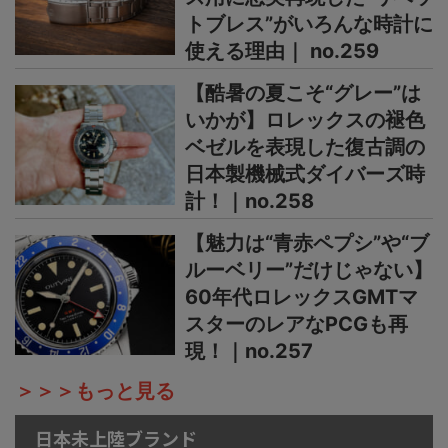
トブレス”がいろんな時計に
使える理由｜ no.259
【酷暑の夏こそ“グレー”は
いかが】ロレックスの褪色
ベゼルを表現した復古調の
日本製機械式ダイバーズ時
計！｜no.258
【魅力は“青赤ペプシ”や“ブ
ルーベリー”だけじゃない】
60年代ロレックスGMTマ
スターのレアなPCGも再
現！｜no.257
＞＞＞もっと見る
日本未上陸ブランド