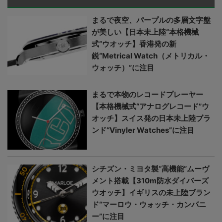
まるで夜空、パープルの多層文字盤
が美しい【日本未上陸“本格機械
式”ウオッチ】香港発の新
鋭“Metrical Watch（メトリカル・
ウォッチ）”に注目
まるで本物のレコードプレーヤー
【本格機械式“アナログレコード”ウ
オッチ】スイス発の日本未上陸ブラ
ンド“Vinyler Watches”に注目
シチズン・ミヨタ製“高機能”ムーヴ
メント搭載【310m防水ダイバーズ
ウオッチ】イギリスの未上陸ブラン
ド“マーロウ・ウォッチ・カンパニ
ー”に注目