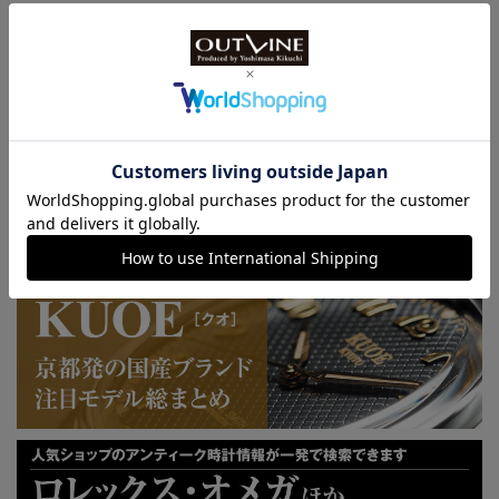
特許取得“耐衝撃”ウオッチなど
KUOE：総まとめ