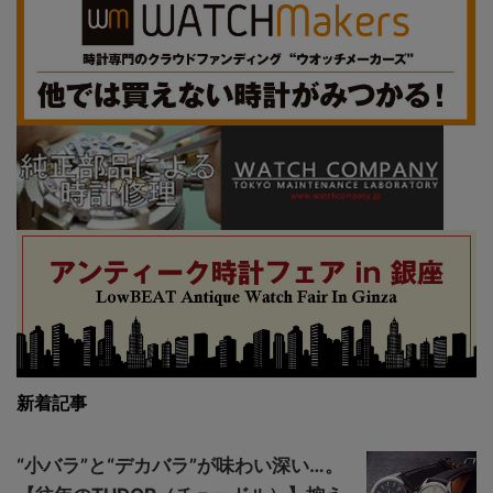
新着記事
“小バラ”と“デカバラ”が味わい深い…。