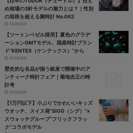
【往年のTUDOR（チュードル）】控え
め相場の3針モデルの魅力とは？｜性別
の垣根を超える腕時計 No.062
2026/8/9
【ツートンベゼル採用】夏色のグラデ
ーションGMTモデル、国産時計ブラン
ド“KENTEX（ケンテックス）”から
2026/8/9
歴史的な名品が揃う銀座で開催中のア
ンティーク時計フェア｜菊地吉正の時
計考
2026/8/9
【1万円以下】小ぶりでかわいいキッズ
ウオッチ、スイス発“SIGG（シグ）”×
スウォッチグループ“フリックフラッ
ク”コラボモデル