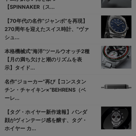
【SPINNAKER（ス...
【70年代の名作“ジャンボ”を再現】
270周年を迎えたスイス時計、“ヴァ
シュ...
本格機械式“海洋”ツールウオッチ2種
【月の満ち欠けと潮のリズムを表
示】タイド...
名作“ジョーカー”再び【コンスタン
チン・チャイキン×“BEHRENS（ベ
ーレ...
【タグ・ホイヤー新作速報】パンダ
顔がヴィンテージ感を醸す、タグ・
ホイヤー カ...