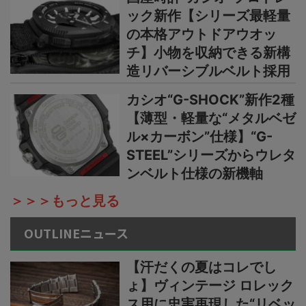
ック新作【シリーズ最軽量
の本格アウトドアウオッ
チ】小物を収納できる新構
造リバーシブルベルト採用
カシオ“G-SHOCK”新作2種
【薄型・軽量な“メタルベゼ
ル×カーボン”仕様】“G-
STEEL”シリーズからウレタ
ンベルト仕様の新機軸
＞＞＞もっと見る
OUTLINEニュース
【汗だくの夏はコレでし
ょ】ヴィンテージ ロレック
ス用に忠実再現した“リベッ