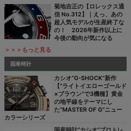
菊地吉正の【ロレックス通
信 No.312】｜えっ、あの
超人気モデルが生産終了な
の！ 2026年新作以上に
今後の動向が気になる
＞＞＞もっと見る
国産時計
カシオ“G-SHOCK”新作
【“ライトイエローゴールド
×ブラウン”で3機種】黄金
の地平線をテーマにし
た“MASTER OF G”ニュー
カラーシリーズ
国産時計“カシオ”プロトレ