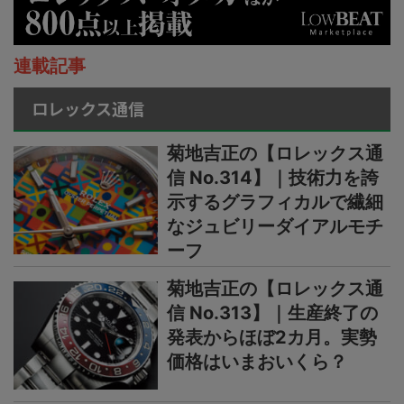
連載記事
ロレックス通信
菊地吉正の【ロレックス通
信 No.314】｜技術力を誇
示するグラフィカルで繊細
なジュビリーダイアルモチ
ーフ
菊地吉正の【ロレックス通
信 No.313】｜生産終了の
発表からほぼ2カ月。実勢
価格はいまおいくら？