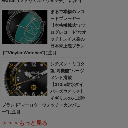
Watch（メトリカル・ウォッチ）”に注目
まるで本物のレコ
ードプレーヤー
【本格機械式“アナ
ログレコード”ウオ
ッチ】スイス発の
日本未上陸ブラン
ド“Vinyler Watches”に注目
シチズン・ミヨタ
製“高機能”ムーヴ
メント搭載
【310m防水ダイ
バーズウオッチ】
イギリスの未上陸
ブランド“マーロウ・ウォッチ・カンパニ
ー”に注目
＞＞＞もっと見る