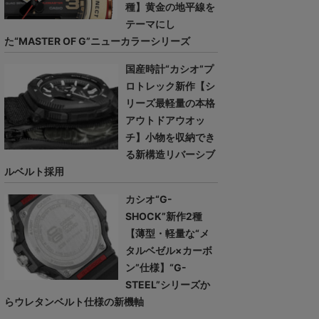
種】黄金の地平線を
テーマにし
た“MASTER OF G”ニューカラーシリーズ
国産時計“カシオ”プ
ロトレック新作【シ
リーズ最軽量の本格
アウトドアウオッ
チ】小物を収納でき
る新構造リバーシブ
ルベルト採用
カシオ“G-
SHOCK”新作2種
【薄型・軽量な“メ
タルベゼル×カーボ
ン”仕様】“G-
STEEL”シリーズか
らウレタンベルト仕様の新機軸