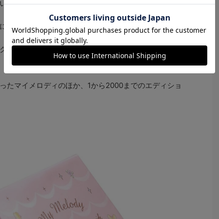
いらしいモチーフが目を引く。
首に自然になじむサイズ感だ。
クオーツ式を搭載。日常生活に対応した10気圧防水を備
ったマイメロディのほか、1から2000までのエディショ