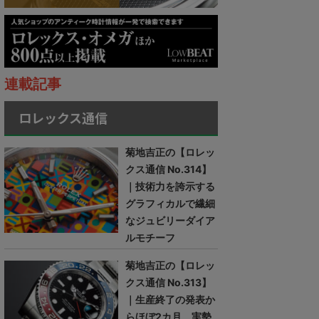
連載記事
ロレックス通信
菊地吉正の【ロレッ
クス通信 No.314】
｜技術力を誇示する
グラフィカルで繊細
なジュビリーダイア
ルモチーフ
菊地吉正の【ロレッ
クス通信 No.313】
｜生産終了の発表か
らほぼ2カ月。実勢