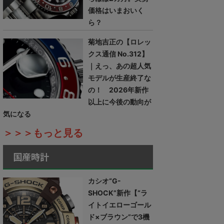
価格はいまおいく
ら？
菊地吉正の【ロレッ
クス通信 No.312】
｜えっ、あの超人気
モデルが生産終了な
の！ 2026年新作
以上に今後の動向が
気になる
＞＞＞もっと見る
国産時計
カシオ“G-
SHOCK”新作【“ラ
イトイエローゴール
ド×ブラウン”で3機