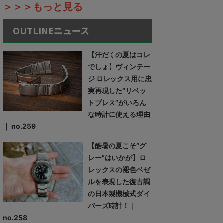
＞＞＞もっと見る
OUTLINEニュース
【汗だくの夏はコレ
でしょ】ヴィンテー
ジ ロレックス用に忠
実再現した“リベッ
トブレス”がいろん
な時計に使える理由
｜ no.259
【酷暑の夏こそ“グ
レー”はいかが】ロ
レックスの褪色ベゼ
ルを表現した復古調
の日本製機械式ダイ
バーズ時計！｜
no.258