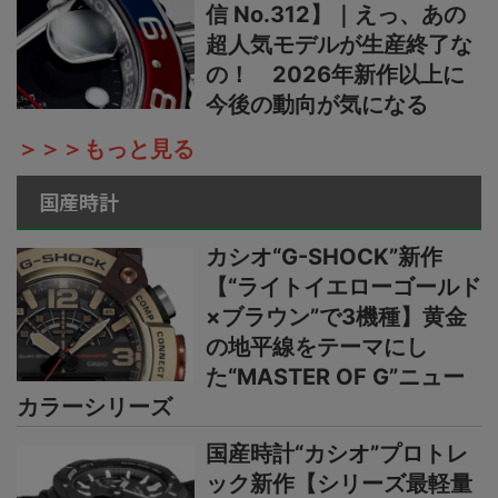
信 No.312】｜えっ、あの
超人気モデルが生産終了な
の！ 2026年新作以上に
今後の動向が気になる
＞＞＞もっと見る
国産時計
カシオ“G-SHOCK”新作
【“ライトイエローゴールド
×ブラウン”で3機種】黄金
の地平線をテーマにし
た“MASTER OF G”ニュー
カラーシリーズ
国産時計“カシオ”プロトレ
ック新作【シリーズ最軽量