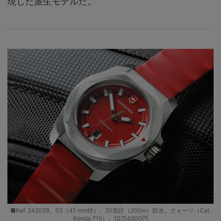
現した派生モデルだ。
■Ref. 242029。SS（41 mm径）。20気圧（200m）防水。クォーツ（Cal.
Ronda 715）。10万4500円