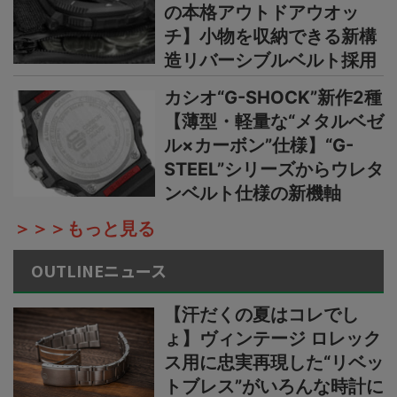
の本格アウトドアウオッ
チ】小物を収納できる新構
造リバーシブルベルト採用
カシオ“G-SHOCK”新作2種
【薄型・軽量な“メタルベゼ
ル×カーボン”仕様】“G-
STEEL”シリーズからウレタ
ンベルト仕様の新機軸
＞＞＞もっと見る
OUTLINEニュース
【汗だくの夏はコレでし
ょ】ヴィンテージ ロレック
ス用に忠実再現した“リベッ
トブレス”がいろんな時計に