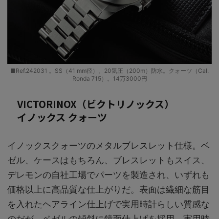
■Ref.242031 。SS（41 mm径）。20気圧（200m）防水。クォーツ（Cal.
Ronda 715）。14万3000円
VICTORINOX（ビクトリノックス）
イノックス クォーツ
イノックスクォーツのメタルブレスレット仕様。ベ
ゼル、ケースはもちろん、ブレスレットもスイス、
デレモンの自社工場でパーツを製造され、いずれも
価格以上に高品質な仕上がりだ。表面は繊細な筋目
を入れたヘアライン仕上げで実用時計らしい質感な
のだが、ベゼルの傾斜に鏡面仕上げを採用。実用時