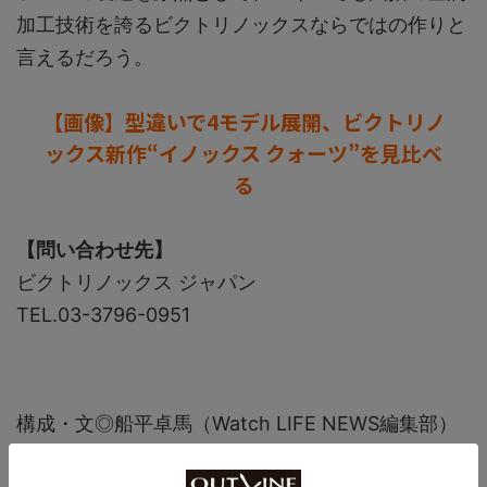
加工技術を誇るビクトリノックスならではの作りと
言えるだろう。
【画像】型違いで4モデル展開、ビクトリノ
ックス新作“イノックス クォーツ”を見比べ
る
【問い合わせ先】
ビクトリノックス ジャパン
TEL.03-3796-0951
構成・文◎船平卓馬（Watch LIFE NEWS編集部）
【そのほかのニュースもチェック！】