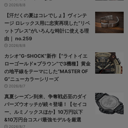
2026/8/8
【汗だくの夏はコレでしょ】ヴィンテ
ージ ロレックス用に忠実再現した“リベ
ットブレス”がいろんな時計に使える理
由｜ no.259
2026/8/8
カシオ“G-SHOCK”新作【“ライトイエ
ローゴールド×ブラウン”で3機種】黄金
の地平線をテーマにした“MASTER OF
G”ニューカラーシリーズ
2026/8/7
真夏シーズン到来、争奪戦必至のダイ
バーズウオッチが続々登場！【セイコ
ー、ルミノックスほか】10万円以下
&10万円台コスパ最強モデルを厳選
2026/8/7