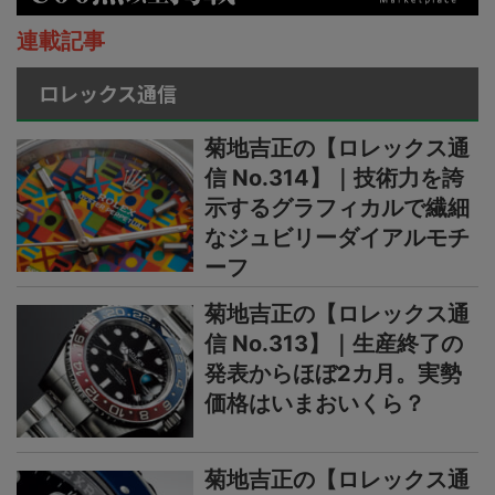
連載記事
ロレックス通信
菊地吉正の【ロレックス通
信 No.314】｜技術力を誇
示するグラフィカルで繊細
なジュビリーダイアルモチ
ーフ
菊地吉正の【ロレックス通
信 No.313】｜生産終了の
発表からほぼ2カ月。実勢
価格はいまおいくら？
菊地吉正の【ロレックス通