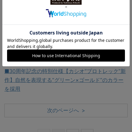
■セイコー、シチズン、カシオ【国産ブランド“ソ
ーラーウオッチ”3選】先進技術を取り入れて進化、
市場を牽引する3大メーカーに注目
■小ぶりな36mmと42mm【ヒスイなど天然石を採
用した“価格破壊”の国産時計6選】西荻窪発のマイ
クロブランド“ザ・ニシオギ”新作
■30周年記念の特別仕様【カシオ“プロトレック”新
作】自然を表現する“グリーン×ゴールド”のカラー
を採用
次のページへ >