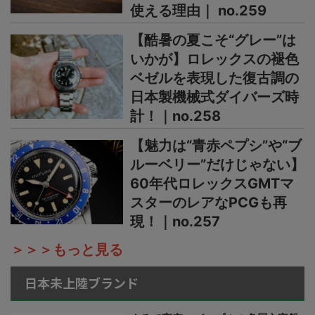
使える理由｜ no.259
【酷暑の夏こそ“グレー”は
いかが】ロレックスの褪色
ベゼルを表現した復古調の
日本製機械式ダイバーズ時
計！｜no.258
【魅力は“青赤ペプシ”や“ブ
ルーベリー”だけじゃない】
60年代ロレックスGMTマ
スターのレアなPCGも再
現！｜no.257
＞＞＞もっと見る
日本未上陸ブランド