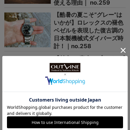
使える理由｜ no.259
【酷暑の夏こそ“グレー”は
いかが】ロレックスの褪色
ベゼルを表現した復古調の
日本製機械式ダイバーズ時
計！｜no.258
【魅力は“青赤ペプシ”や“ブ
ルーベリー”だけじゃない】
60年代ロレックスGMTマ
スターのレアなPCGも再
現！｜no.257
＞＞＞もっと見る
日本未上陸ブランド
まるで夜空、パープルの多層文字盤