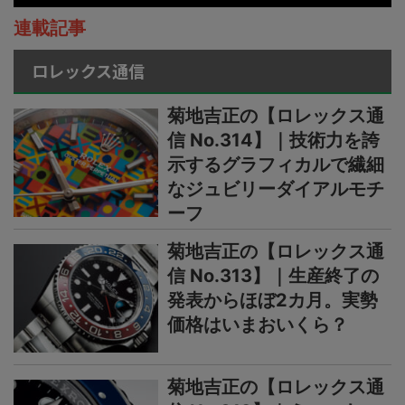
連載記事
ロレックス通信
菊地吉正の【ロレックス通
信 No.314】｜技術力を誇
示するグラフィカルで繊細
なジュビリーダイアルモチ
ーフ
菊地吉正の【ロレックス通
信 No.313】｜生産終了の
発表からほぼ2カ月。実勢
価格はいまおいくら？
菊地吉正の【ロレックス通