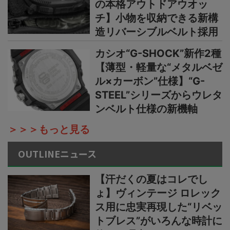
の本格アウトドアウオッ
チ】小物を収納できる新構
造リバーシブルベルト採用
カシオ“G-SHOCK”新作2種
【薄型・軽量な“メタルベゼ
ル×カーボン”仕様】“G-
STEEL”シリーズからウレタ
ンベルト仕様の新機軸
＞＞＞もっと見る
OUTLINEニュース
【汗だくの夏はコレでし
ょ】ヴィンテージ ロレック
ス用に忠実再現した“リベッ
トブレス”がいろんな時計に