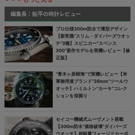
編集長：船平の時計レビュー
プロ仕様300m防水で薄型デザイン
【新常識“スリム・ダイバーズウオッ
チ”3種】スピニカー“スペンス
300”新作モデルを実機レビュー【修
正版】
“青木ヶ原樹海”で実機レビュー【米
軍御用達ブランド“38mm”ツールウ
オッチ】ハミルトン“カーキ”コレク
ションを深掘り
セイコー機械式ムーヴメント搭載
【300m防水“価格破壊”ダイバーズ
ウオッチ】超軽量フォージドカーボ