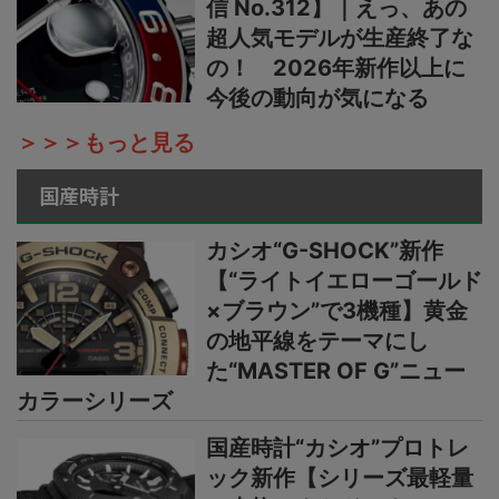
信 No.312】｜えっ、あの
超人気モデルが生産終了な
の！ 2026年新作以上に
今後の動向が気になる
＞＞＞もっと見る
国産時計
カシオ“G-SHOCK”新作
【“ライトイエローゴールド
×ブラウン”で3機種】黄金
の地平線をテーマにし
た“MASTER OF G”ニュー
カラーシリーズ
国産時計“カシオ”プロトレ
ック新作【シリーズ最軽量