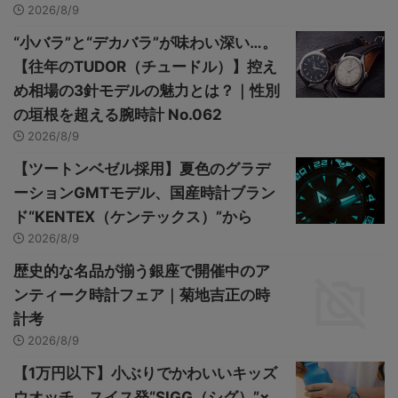
2026/8/9
“小バラ”と“デカバラ”が味わい深い…。
【往年のTUDOR（チュードル）】控え
め相場の3針モデルの魅力とは？｜性別
の垣根を超える腕時計 No.062
2026/8/9
【ツートンベゼル採用】夏色のグラデ
ーションGMTモデル、国産時計ブラン
ド“KENTEX（ケンテックス）”から
2026/8/9
歴史的な名品が揃う銀座で開催中のア
ンティーク時計フェア｜菊地吉正の時
計考
2026/8/9
【1万円以下】小ぶりでかわいいキッズ
ウオッチ、スイス発“SIGG（シグ）”×