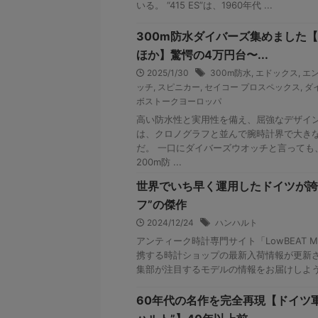
いる。 “415 ES”は、1960年代 ...
300m防水ダイバーズ集めました
ほか】驚愕の4万円台〜...
2025/1/30
300m防水
,
エドックス
,
エ
ッチ
,
スピニカー
,
セイコー プロスペックス
,
ダ
ボストークヨーロッパ
高い防水性と実用性を備え、屈強なデザイ
は、クロノグラフと並んで腕時計界で大き
だ。 一口にダイバーズウオッチと言っても
200m防 ...
世界でいち早く運用したドイツが誇
フ”の傑作
2024/12/24
ハンハルト
アンティーク時計専門サイト「LowBEAT Ma
携する時計ショップの最新入荷情報が更新さ
集部が注目するモデルの情報をお届けしよう。 
60年代の名作を完全再現【ドイツ