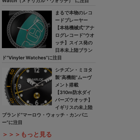
Watch（メトリカル・ウォッチ）”に注目
まるで本物のレコ
ードプレーヤー
【本格機械式“アナ
ログレコード”ウオ
ッチ】スイス発の
日本未上陸ブラン
ド“Vinyler Watches”に注目
シチズン・ミヨタ
製“高機能”ムーヴ
メント搭載
【310m防水ダイ
バーズウオッチ】
イギリスの未上陸
ブランド“マーロウ・ウォッチ・カンパニ
ー”に注目
＞＞＞もっと見る