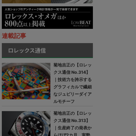
連載記事
ロレックス通信
菊地吉正の【ロレッ
クス通信 No.314】
｜技術力を誇示する
グラフィカルで繊細
なジュビリーダイア
ルモチーフ
菊地吉正の【ロレッ
クス通信 No.313】
｜生産終了の発表か
らほぼ2カ月。実勢