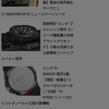
種】黄金の地平線を
テーマにし
た“MASTER OF G”ニューカラーシリーズ
国産時計“カシオ”プ
ロトレック新作【シ
リーズ最軽量の本格
アウトドアウオッ
チ】小物を収納でき
る新構造リバーシブ
ルベルト採用
カシオ“G-
SHOCK”新作2種
【薄型・軽量な“メ
タルベゼル×カーボ
ン”仕様】“G-
STEEL”シリーズか
らウレタンベルト仕様の新機軸