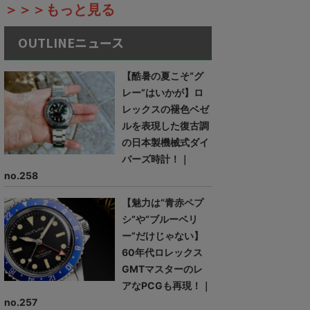
＞＞＞もっと見る
OUTLINEニュース
【酷暑の夏こそ“グ
レー”はいかが】ロ
レックスの褪色ベゼ
ルを表現した復古調
の日本製機械式ダイ
バーズ時計！｜
no.258
【魅力は“青赤ペプ
シ”や“ブルーベリ
ー”だけじゃない】
60年代ロレックス
GMTマスターのレ
アなPCGも再現！｜
no.257