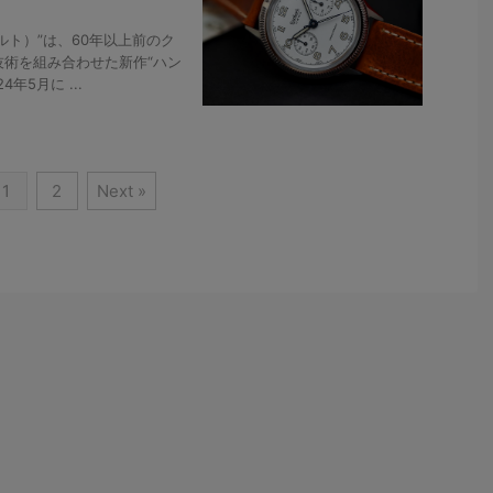
ルト）”は、60年以上前のク
術を組み合わせた新作“ハン
年5月に ...
1
2
Next »