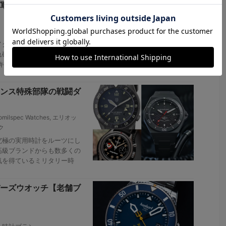
軍砲兵部隊が初採用！
ノグラフを中心に発展し、第
れ確固たる地位を築き上げた
キテレ”はかつてドイツ海軍
ンス特殊部隊の戦闘ダ
omilspec Watches
,
エリオッ
ク
究極の実用時計をルーツにし
高級ブランドからも数多くの
気を得ているミリタリー時
バーズウオッチ【老舗ブ