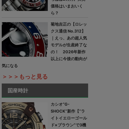
価格はいまおいく
ら？
菊地吉正の【ロレッ
クス通信 No.312】
｜えっ、あの超人気
モデルが生産終了な
の！ 2026年新作
以上に今後の動向が
気になる
＞＞＞もっと見る
国産時計
カシオ“G-
SHOCK”新作【“ラ
イトイエローゴール
ド×ブラウン”で3機