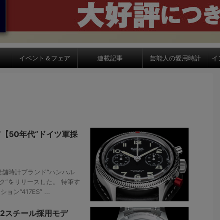
イベント＆フェア
連載記事
芸能人の愛用時計
イ
”【50年代“ドイツ軍採
舗時計ブランド“ハンハル
ック”をリリースした。 特筆す
417ES” ...
12スチール採用モデ