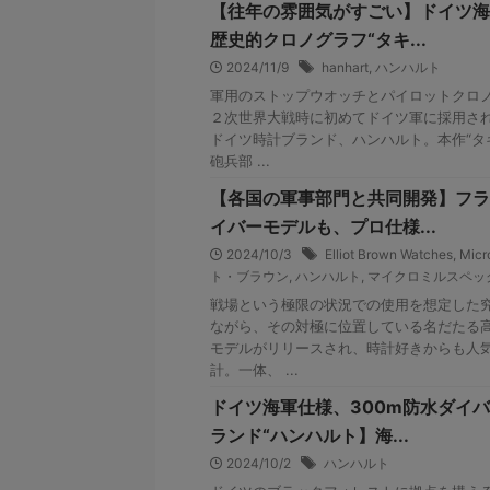
【往年の雰囲気がすごい】ドイツ海
歴史的クロノグラフ“タキ...
2024/11/9
hanhart
,
ハンハルト
軍用のストップウオッチとパイロットクロ
２次世界大戦時に初めてドイツ軍に採用さ
ドイツ時計ブランド、ハンハルト。本作“タ
砲兵部 ...
【各国の軍事部門と共同開発】フラ
イバーモデルも、プロ仕様...
2024/10/3
Elliot Brown Watches
,
Micr
ト・ブラウン
,
ハンハルト
,
マイクロミルスペッ
戦場という極限の状況での使用を想定した
ながら、その対極に位置している名だたる
モデルがリリースされ、時計好きからも人
計。一体、 ...
ドイツ海軍仕様、300m防水ダイ
ランド“ハンハルト】海...
2024/10/2
ハンハルト