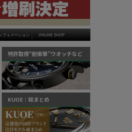
ンフォメーション
ONLINE SHOP
特許取得“耐衝撃”ウオッチなど
KUOE：総まとめ