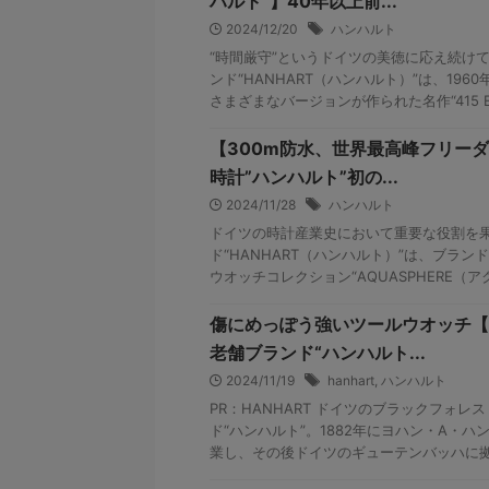
ハルト”】40年以上前...
2024/12/20
ハンハルト
“時間厳守”というドイツの美徳に応え続け
ンド“HANHART（ハンハルト）”は、19
さまざまなバージョンが作られた名作“415 ES
【300m防水、世界最高峰フリー
時計”ハンハルト”初の...
2024/11/28
ハンハルト
ドイツの時計産業史において重要な役割を
ド“HANHART（ハンハルト）”は、ブラ
ウオッチコレクション“AQUASPHERE（アク
傷にめっぽう強いツールウオッチ【
老舗ブランド“ハンハルト...
2024/11/19
hanhart
,
ハンハルト
PR：HANHART ドイツのブラックフォ
ド“ハンハルト”。1882年にヨハン・A・
業し、その後ドイツのギューテンバッハに拠点