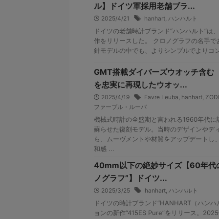
ル】ドイツ軍採用老舗ブラ...
2025/4/21
hanhart
,
ハンハルト
ドイツの老舗時計ブランド“ハンハルト”は、“
作をリリースした。 クロノグラフの名手で
針モデルの中でも、よりシンプルでよりコンパ
GMT搭載ダイバーズウオッチ含む
を忠実に再現したウオッ...
2025/4/19
Favre Leuba
,
hanhart
,
ZOD
ファーブル・ルーバ
機械式時計の全盛期と言われる1960年代
蘇らせた復刻モデル。当時のデザインやデ
ら、ムーヴメントや材質をアップデートし
和感 ...
40mm以下の絶妙サイズ【60年代
ノグラフ”】ドイツ...
2025/3/25
hanhart
,
ハンハルト
ドイツの時計ブランド“HANHART（ハンハルト
ョンの新作“415ES Pure”をリリース。2