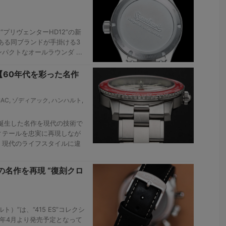
プリヴェンターHD12”の新
ある同ブランドが手掛ける3
クトなオールラウンダ ...
【60年代を彩った名作
IAC
,
ゾディアック
,
ハンハルト
,
に誕生した名作を現代の技術で
ィテールを忠実に再現しなが
、現代のライフスタイルに違
の名作を再現 “復刻クロ
）”は、“415 ES”コレクシ
025年4月より発売予定となって