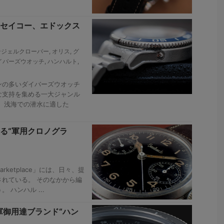
【セイコー、エドックス
ンジェルクローバー
,
オリス
,
グ
イバーズウオッチ
,
ハンハルト
,
ンの多いダイバーズウオッチ
な支持を集める一大ジャンル
、浅海での潜水に適した
る“軍用クロノグラ
rketplace」には、日々、提
れている。 そのなかから編
ハンハル ...
軍御用達ブランド“ハン