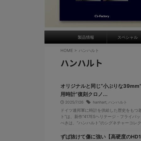
製品情報
スペシャル
HOME
>
ハンハルト
ハンハルト
オリジナルと同じ“小ぶりな39mm
用時計”復刻クロノ...
2025/7/26
hanhart
,
ハンハルト
ドイツ連邦軍に時計を供給した歴史をもつ老
ト”は、新作“417ESヘリテージ・フライバ
べきは、“ハンハルト”のシグネチャーコレクション“
ずば抜けて傷に強い【高硬度のHD