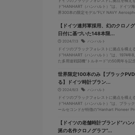
ドイツのブラックフォレストに拠点を構え
ド“HANHART（ハンハルト）”は、ドイ
界300本の限定モデル“FLY NAVY Aerosph
【ドイツ連邦軍採用、幻のクロノグ
日付に基づいた148本限...
2024/7/3
ハンハルト
ドイツのブラックフォレストに拠点を構え
ド“HANHART（ハンハルト）”は、1974
た多用途戦闘機“トルネード”の50周年を記念し、“P
世界限定100本のみ【ブラックPV
る】ドイツ時計ブラン...
2024/6/3
ハンハルト
ドイツのブラックフォレストに拠点を構え
ド“HANHART（ハンハルト）”は、ブラッ
ールセコンドが特徴の“Hanhart Pioneer Preve
【ドイツの老舗時計ブランド“ハン
涎の名作クロノグラフ“...