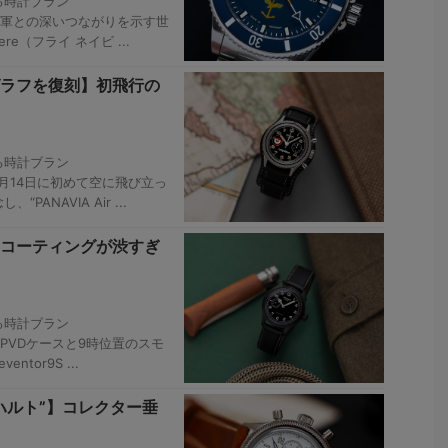
る時計ブラン
ツ海軍との深いつながりを示す世
ere（フライ ネイビ ...
ラフを復刻】初飛行の
る時計ブラン
年8月14日に初めて空に飛び立っ
ANAVIA Air ...
Dコーティングが渋すぎ
る時計ブラン
クPVDケースと9時位置のスモ
ntor9S ...
ハルト”】コレクター垂