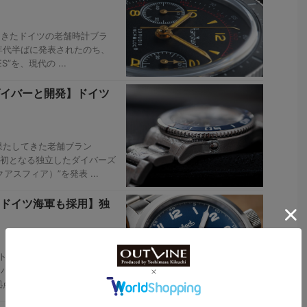
てきたドイツの老舗時計ブラ
60年代半ばに発表されたのち、
”を、現代の ...
ダイバーと開発】ドイツ
果たしてきた老舗ブラン
ンド初となる独立したダイバーズ
アスフィア）”を発表 ...
ドイツ海軍も採用】独
レストに拠点を構える時計ブラン
ハンハルトによってスイスで創
を移した同社は、 ...