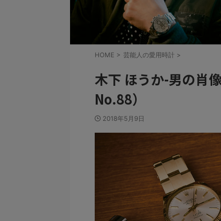
HOME
>
芸能人の愛用時計
>
木下 ほうか-男の肖
No.88）
2018年5月9日