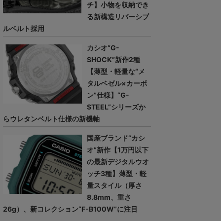
チ】小物を収納でき
る新構造リバーシブ
ルベルト採用
カシオ“G-
SHOCK”新作2種
【薄型・軽量な“メ
タルベゼル×カーボ
ン”仕様】“G-
STEEL”シリーズか
らウレタンベルト仕様の新機軸
国産ブランド“カシ
オ”新作【1万円以下
の最新デジタルウオ
ッチ3種】薄型・軽
量スタイル（厚さ
8.8mm、重さ
26g）、新コレクション“F-B100W”に注目