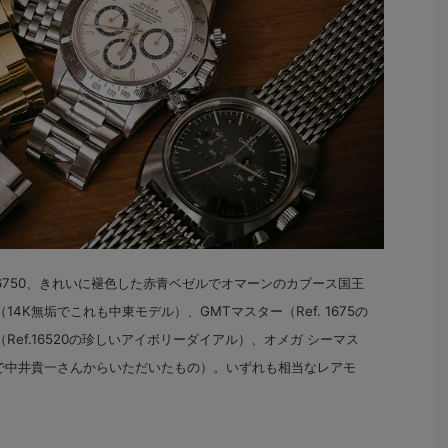
.16750、きれいに褪色した赤青ベゼルでオマーンのカブース国王
4K無垢でこれも中東モデル）、GMTマスター（Ref. 1675の
ef.16520の珍しいアイボリーダイアル）、オメガ シーマス
製で中井貴一さんからいただいたもの）。いずれも相当なレアモ