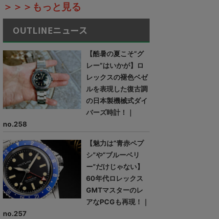
＞＞＞もっと見る
OUTLINEニュース
【酷暑の夏こそ“グ
レー”はいかが】ロ
レックスの褪色ベゼ
ルを表現した復古調
の日本製機械式ダイ
バーズ時計！｜
no.258
【魅力は“青赤ペプ
シ”や“ブルーベリ
ー”だけじゃない】
60年代ロレックス
GMTマスターのレ
アなPCGも再現！｜
no.257