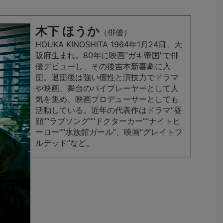
木下 ほうか
（俳優）
HOUKA KINOSHITA 1964年1月24日、大
阪府生まれ。80年に映画“ガキ帝国”で俳
優デビューし、その後吉本新喜劇に入
団。退団後は強い個性と演技力でドラマ
や映画、舞台のバイプレーヤーとして人
気を集め、映画プロデューサーとしても
活動している。近年の代表作はドラマ“昼
顔”“ラブソング”“ドクターカー”“ナイトヒ
ーロー”“水族館ガール”、映画“グレイトフ
ルデッド”など。