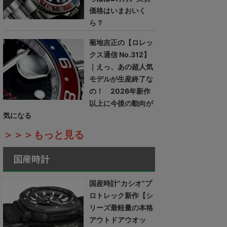
価格はいまおいく
ら？
菊地吉正の【ロレッ
クス通信 No.312】
｜えっ、あの超人気
モデルが生産終了な
の！ 2026年新作
以上に今後の動向が
気になる
＞＞＞もっと見る
国産時計
国産時計“カシオ”プ
ロトレック新作【シ
リーズ最軽量の本格
アウトドアウオッ