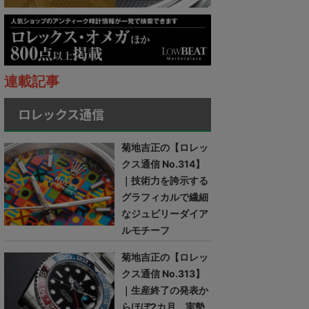
連載記事
ロレックス通信
菊地吉正の【ロレッ
クス通信 No.314】
｜技術力を誇示する
グラフィカルで繊細
なジュビリーダイア
ルモチーフ
菊地吉正の【ロレッ
クス通信 No.313】
｜生産終了の発表か
らほぼ2カ月。実勢