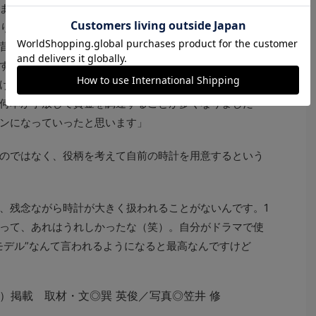
ますしね。時計雑誌は必ず目を通すし、時間があればシ
知り合った時計仲間もいて、いろいろ教わったりコレクシ
昔の価格を知っていると、いまのスポーツロレックスの
すよ。レアモデルでもかつてはもっと安く売っていたの
けばなんて後悔することもよくあります。だから新しい
何本か手放して資金を調達することが多くなりました
ンになっていったと思います」
のではなく、役柄を考えて自前の時計を用意するという
、残念ながら時計が大きく扱われることがないんです。1
って、あれはうれしかったな（笑）。自分がドラマで使
モデル”なんて言われるようになると最高なんですけど
16年5月）掲載 取材・文◎巽 英俊／写真◎笠井 修