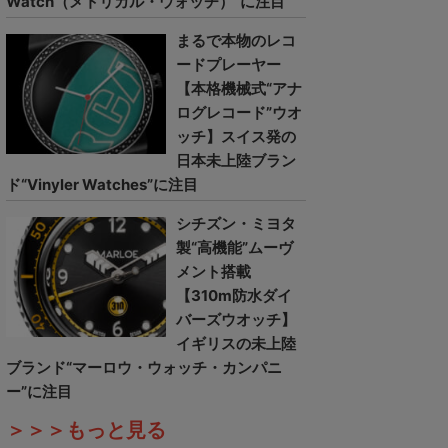
Watch（メトリカル・ウォッチ）”に注目
まるで本物のレコ
ードプレーヤー
【本格機械式“アナ
ログレコード”ウオ
ッチ】スイス発の
日本未上陸ブラン
ド“Vinyler Watches”に注目
シチズン・ミヨタ
製“高機能”ムーヴ
メント搭載
【310m防水ダイ
バーズウオッチ】
イギリスの未上陸
ブランド“マーロウ・ウォッチ・カンパニ
ー”に注目
＞＞＞もっと見る