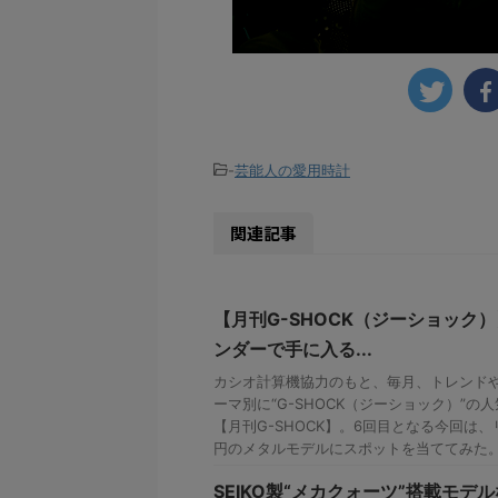
-
芸能人の愛用時計
関連記事
【月刊G-SHOCK（ジーショック）】
ンダーで手に入る...
カシオ計算機協力のもと、毎月、トレンド
ーマ別に“G-SHOCK（ジーショック）”の人
【月刊G-SHOCK】。6回目となる今回は
円のメタルモデルにスポットを当ててみた
SEIKO製“メカクォーツ”搭載モデ