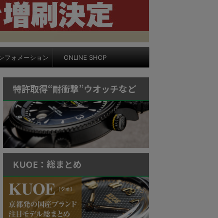
ンフォメーション
ONLINE SHOP
特許取得“耐衝撃”ウオッチなど
KUOE：総まとめ