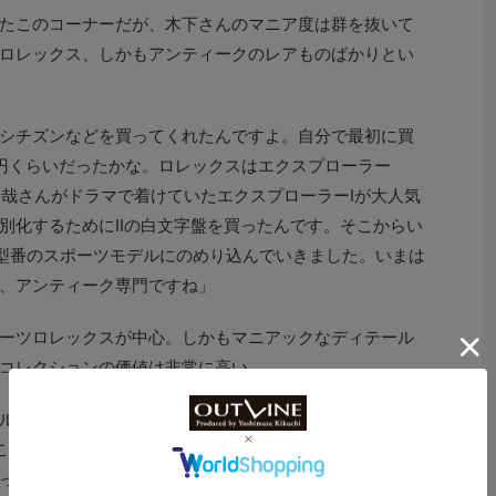
たこのコーナーだが、木下さんのマニア度は群を抜いて
ロレックス、しかもアンティークのレアものばかりとい
シチズンなどを買ってくれたんですよ。自分で最初に買
円くらいだったかな。ロレックスはエクスプローラー
木村拓哉さんがドラマで着けていたエクスプローラーⅠが大人気
別化するためにⅡの白文字盤を買ったんです。そこからい
型番のスポーツモデルにのめり込んでいきました。いまは
、アンティーク専門ですね」
ーツロレックスが中心。しかもマニアックなディテール
コレクションの価値は非常に高い。
ルも珍しいでしょ。エクスプローラーⅡのアイボリーは有
0にもこういう変色があって、最近になって注目されています
っています。若いころは抵抗感があったけど、この歳に