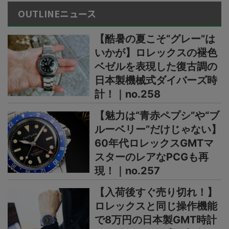
OUTLINEニュース
【酷暑の夏こそ“グレー”は
いかが】ロレックスの褪色
ベゼルを表現した復古調の
日本製機械式ダイバーズ時
計！｜no.258
【魅力は“青赤ペプシ”や“ブ
ルーベリー”だけじゃない】
60年代ロレックスGMTマ
スターのレアなPCGも再
現！｜no.257
【入荷後すぐ売り切れ！】
ロレックスと同じ操作機能
で8万円の日本製GMT時計