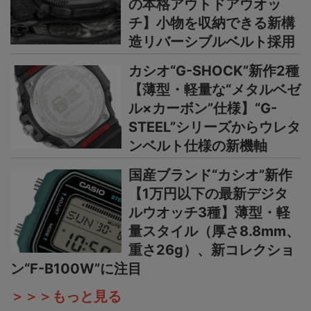
の本格アウトドアウオッ
チ】小物を収納できる新構
造リバーシブルベルト採用
カシオ“G-SHOCK”新作2種
【薄型・軽量な“メタルベゼ
ル×カーボン”仕様】“G-
STEEL”シリーズからウレタ
ンベルト仕様の新機軸
国産ブランド“カシオ”新作
【1万円以下の最新デジタ
ルウオッチ3種】薄型・軽
量スタイル（厚さ8.8mm、
重さ26g）、新コレクショ
ン“F-B100W”に注目
＞＞＞もっと見る