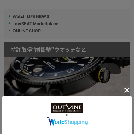
Watch LIFE NEWS
LowBEAT Marketplace
ONLINE SHOP
特許取得“耐衝撃”ウオッチなど
KUOE：総まとめ