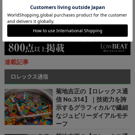
連載記事
ロレックス通信
菊地吉正の【ロレックス通
信 No.314】｜技術力を誇
示するグラフィカルで繊細
なジュビリーダイアルモチ
ーフ