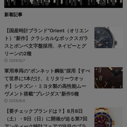
新着記事
【国産時計ブランド“Orient（オリエン
ト）”新作】クラシカルなボックスガラ
スとボンベ文字盤採用、ネイビーとグ
リーンの2種
2026/8/7
軍用車両の“ボンネット鋼板”採用【すべ
て世界に1本だけ、ミリタリーウオッ
チ】シチズン・ミヨタ製の高性能ムー
ヴメント搭載“プレジダス”新作5種
2026/8/6
【要チェックブランドは？】8月8日
（土）・9日（日）に開催が迫る第7回
アンティーク時計フェアで注目のブラ