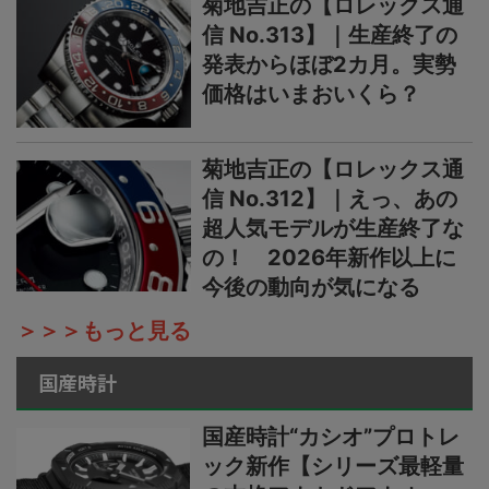
菊地吉正の【ロレックス通
信 No.313】｜生産終了の
発表からほぼ2カ月。実勢
価格はいまおいくら？
菊地吉正の【ロレックス通
信 No.312】｜えっ、あの
超人気モデルが生産終了な
の！ 2026年新作以上に
今後の動向が気になる
＞＞＞もっと見る
国産時計
国産時計“カシオ”プロトレ
ック新作【シリーズ最軽量