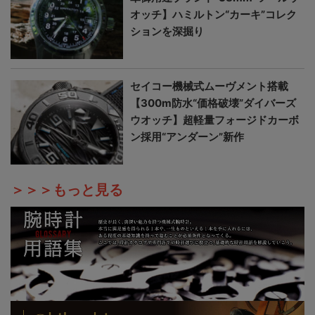
オッチ】ハミルトン“カーキ”コレク
ションを深掘り
セイコー機械式ムーヴメント搭載
【300m防水“価格破壊”ダイバーズ
ウオッチ】超軽量フォージドカーボ
ン採用“アンダーン”新作
＞＞＞もっと見る