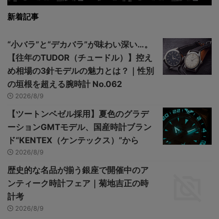
新着記事
“小バラ”と“デカバラ”が味わい深い…。
【往年のTUDOR（チュードル）】控え
め相場の3針モデルの魅力とは？｜性別
の垣根を超える腕時計 No.062
2026/8/9
【ツートンベゼル採用】夏色のグラデ
ーションGMTモデル、国産時計ブラン
ド“KENTEX（ケンテックス）”から
2026/8/9
歴史的な名品が揃う銀座で開催中のア
ンティーク時計フェア｜菊地吉正の時
計考
2026/8/9