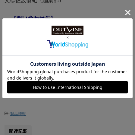
文◎佐波優紀（編集部）
【問い合わせ先】
モンブラン
TEL：0120-39-4810
モンブラン公式サイト
www.montblanc.com
-
製品情報
関連記事