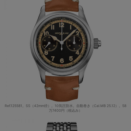
Ref.125581。SS（42mm径）。10気圧防水。自動巻き（Cal.MB 25.12）。58
万7400円（税込み）