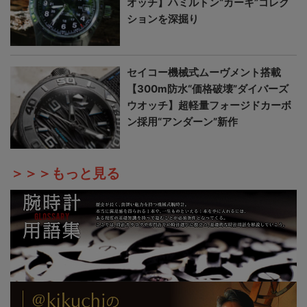
オッチ】ハミルトン“カーキ”コレク
ションを深掘り
セイコー機械式ムーヴメント搭載
【300m防水“価格破壊”ダイバーズ
ウオッチ】超軽量フォージドカーボ
ン採用“アンダーン”新作
＞＞＞もっと見る