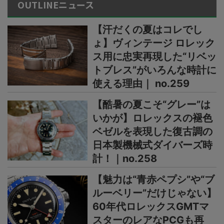
OUTLINEニュース
【汗だくの夏はコレでし
ょ】ヴィンテージ ロレック
ス用に忠実再現した“リベッ
トブレス”がいろんな時計に
使える理由｜ no.259
【酷暑の夏こそ“グレー”は
いかが】ロレックスの褪色
ベゼルを表現した復古調の
日本製機械式ダイバーズ時
計！｜no.258
【魅力は“青赤ペプシ”や“ブ
ルーベリー”だけじゃない】
60年代ロレックスGMTマ
スターのレアなPCGも再