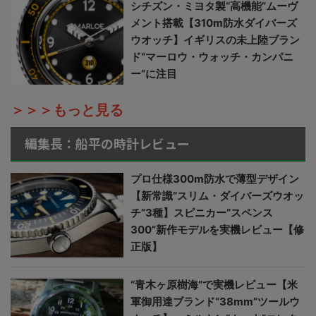
シチズン・ミヨタ製“高機能”ムーヴ
メント搭載【310m防水ダイバーズ
ウオッチ】イギリスの未上陸ブラン
ド“マーロウ・ウォッチ・カンパニ
ー”に注目
＞＞＞もっと見る
編集長：船平の時計レビュー
プロ仕様300m防水で薄型デザイン
【新常識“スリム・ダイバーズウオッ
チ”3種】スピニカー“スペンス
300”新作モデルを実機レビュー【修
正版】
“青木ヶ原樹海”で実機レビュー【米
軍御用達ブランド“38mm”ツールウ