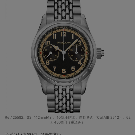
Ref.125582。SS（42mm径）。10気圧防水。自動巻き（Cal.MB 25.12）。62
万4800円（税込み）