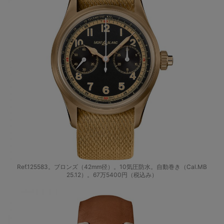
Ref.125583。ブロンズ（42mm径）。10気圧防水。自動巻き（Cal.MB
25.12）。67万5400円（税込み）