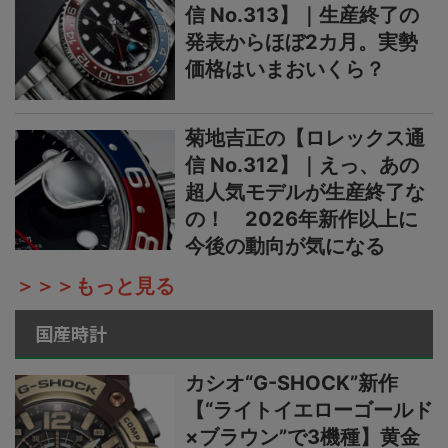
信 No.313】｜生産終了の
発表からほぼ2カ月。実勢
価格はいまおいくら？
菊地吉正の【ロレックス通
信 No.312】｜えっ、あの
超人気モデルが生産終了な
の！ 2026年新作以上に
今後の動向が気になる
＞＞＞もっと見る
国産時計
カシオ“G-SHOCK”新作
【“ライトイエローゴールド
×ブラウン”で3機種】黄金