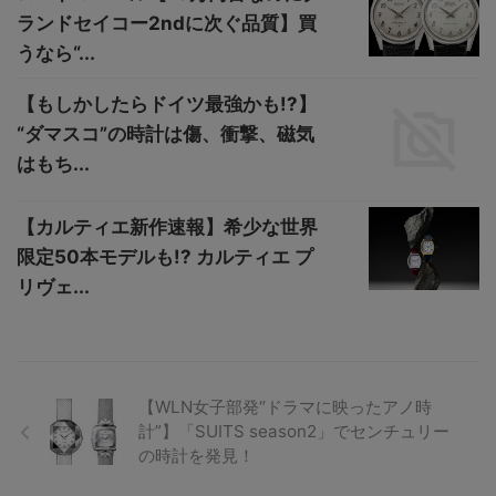
ランドセイコー2ndに次ぐ品質】買
うなら“...
【もしかしたらドイツ最強かも!?】
“ダマスコ”の時計は傷、衝撃、磁気
はもち...
【カルティエ新作速報】希少な世界
限定50本モデルも!? カルティエ プ
リヴェ...
【WLN女子部発“ドラマに映ったアノ時
計”】「SUITS season2」でセンチュリー
の時計を発見！