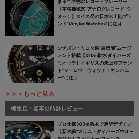
まるで本物のレコードプレーヤー
【本格機械式“アナログレコード”ウ
オッチ】スイス発の日本未上陸ブラ
ンド“Vinyler Watches”に注目
シチズン・ミヨタ製“高機能”ムーヴ
メント搭載【310m防水ダイバーズ
ウオッチ】イギリスの未上陸ブラン
ド“マーロウ・ウォッチ・カンパニ
ー”に注目
＞＞＞もっと見る
編集長：船平の時計レビュー
プロ仕様300m防水で薄型デザイン
【新常識“スリム・ダイバーズウオッ
チ”3種】スピニカー“スペンス