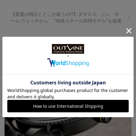
【普通の時計とどこが違うの!?】ダマスコ、ジン、ボ
ール ウォッチから、 “特殊スチール採用モデル”を厳選
Watch LIFE NEWS
LowBEAT Marketplace
ONLINE SHOP
特許取得“耐衝撃”ウオッチなど