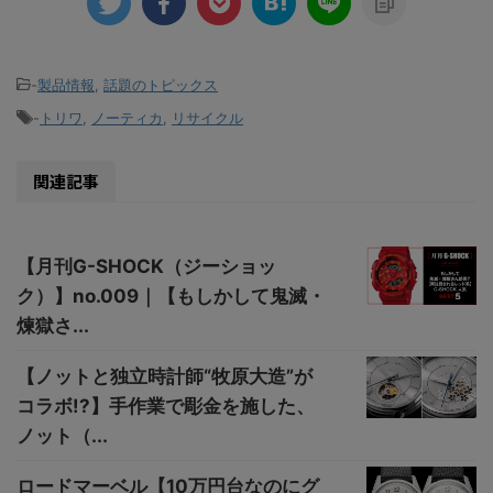
-
製品情報
,
話題のトピックス
-
トリワ
,
ノーティカ
,
リサイクル
関連記事
【月刊G-SHOCK（ジーショッ
ク）】no.009｜【もしかして鬼滅・
煉獄さ...
【ノットと独立時計師“牧原大造”が
コラボ!?】手作業で彫金を施した、
ノット（...
ロードマーベル【10万円台なのにグ