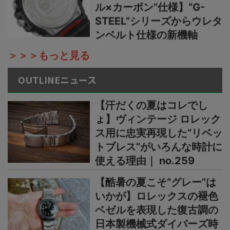
ル×カーボン”仕様】“G-
STEEL”シリーズからウレタ
ンベルト仕様の新機軸
＞＞＞もっと見る
OUTLINEニュース
【汗だくの夏はコレでし
ょ】ヴィンテージ ロレック
ス用に忠実再現した“リベッ
トブレス”がいろんな時計に
使える理由｜ no.259
【酷暑の夏こそ“グレー”は
いかが】ロレックスの褪色
ベゼルを表現した復古調の
日本製機械式ダイバーズ時