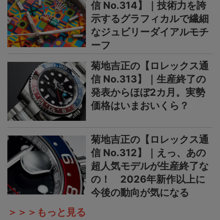
信 No.314】｜技術力を誇
示するグラフィカルで繊細
なジュビリーダイアルモチ
ーフ
菊地吉正の【ロレックス通
信 No.313】｜生産終了の
発表からほぼ2カ月。実勢
価格はいまおいくら？
菊地吉正の【ロレックス通
信 No.312】｜えっ、あの
超人気モデルが生産終了な
の！ 2026年新作以上に
今後の動向が気になる
＞＞＞もっと見る