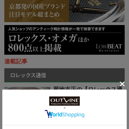
連載記事
ロレックス通信
菊地吉正の【ロレックス通
信 No.314】｜技術力を誇
示するグラフィカルで繊細
なジュビリーダイアルモチ
ーフ