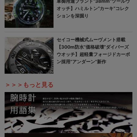
軍御用達ブランド“38mm”ツールウ
オッチ】ハミルトン“カーキ”コレク
ションを深掘り
セイコー機械式ムーヴメント搭載
【300m防水“価格破壊”ダイバーズ
ウオッチ】超軽量フォージドカーボ
ン採用“アンダーン”新作
＞＞＞もっと見る