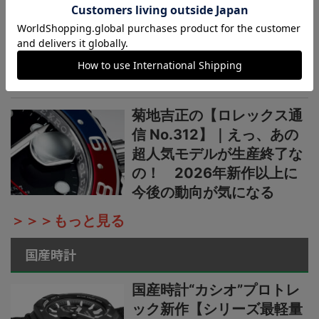
菊地吉正の【ロレックス通
信 No.313】｜生産終了の
発表からほぼ2カ月。実勢
価格はいまおいくら？
菊地吉正の【ロレックス通
信 No.312】｜えっ、あの
超人気モデルが生産終了な
の！ 2026年新作以上に
今後の動向が気になる
＞＞＞もっと見る
国産時計
国産時計“カシオ”プロトレ
ック新作【シリーズ最軽量