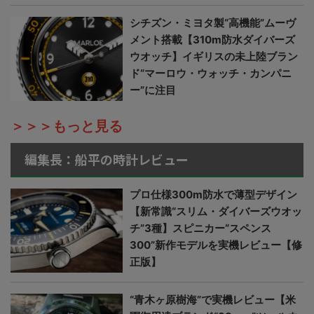
シチズン・ミヨタ製“高機能”ムーヴ
メント搭載【310m防水ダイバーズ
ウオッチ】イギリスの未上陸ブラン
ド“マーロウ・ウォッチ・カンパニ
ー”に注目
＞＞＞もっと見る
編集長：船平の時計レビュー
プロ仕様300m防水で薄型デザイン
【新常識“スリム・ダイバーズウオッ
チ”3種】スピニカー“スペンス
300”新作モデルを実機レビュー【修
正版】
“青木ヶ原樹海”で実機レビュー【米