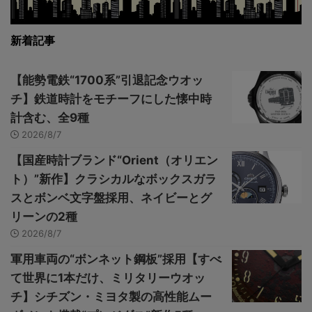
新着記事
【能勢電鉄“1700系”引退記念ウオッ
チ】鉄道時計をモチーフにした懐中時
計含む、全9種
2026/8/7
【国産時計ブランド“Orient（オリエン
ト）”新作】クラシカルなボックスガラ
スとボンベ文字盤採用、ネイビーとグ
リーンの2種
2026/8/7
軍用車両の“ボンネット鋼板”採用【すべ
て世界に1本だけ、ミリタリーウオッ
チ】シチズン・ミヨタ製の高性能ムー