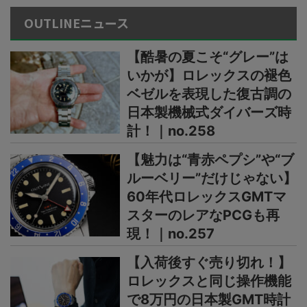
OUTLINEニュース
【酷暑の夏こそ“グレー”は
いかが】ロレックスの褪色
ベゼルを表現した復古調の
日本製機械式ダイバーズ時
計！｜no.258
【魅力は“青赤ペプシ”や“ブ
ルーベリー”だけじゃない】
60年代ロレックスGMTマ
スターのレアなPCGも再
現！｜no.257
【入荷後すぐ売り切れ！】
ロレックスと同じ操作機能
で8万円の日本製GMT時計