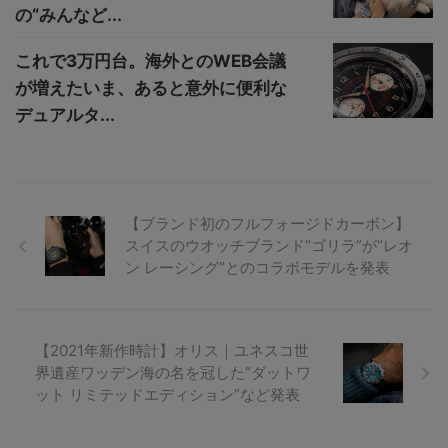
の“みんなど...
これで3万円台。海外とのWEB会議
が増えたいま、あると意外に便利な
デュアルタ...
【ブランド初のフルフォージドカーボン】
スイスのウオッチブランド“ゴリラ”が“レオ
ン レーシング”とのコラボモデルを発表
【2021年新作時計】オリス｜ユネスコ世
界遺産ワッデン海の名を冠した“ダットワ
ット リミテッドエディション”など発表