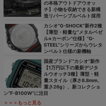
の本格アウトドアウオッ
チ】小物を収納できる新構
造リバーシブルベルト採用
カシオ“G-SHOCK”新作2種
【薄型・軽量な“メタルベゼ
ル×カーボン”仕様】“G-
STEEL”シリーズからウレタ
ンベルト仕様の新機軸
国産ブランド“カシオ”新作
【1万円以下の最新デジタ
ルウオッチ3種】薄型・軽
量スタイル（厚さ8.8mm、
重さ26g）、新コレクショ
ン“F-B100W”に注目
＞＞＞もっと見る