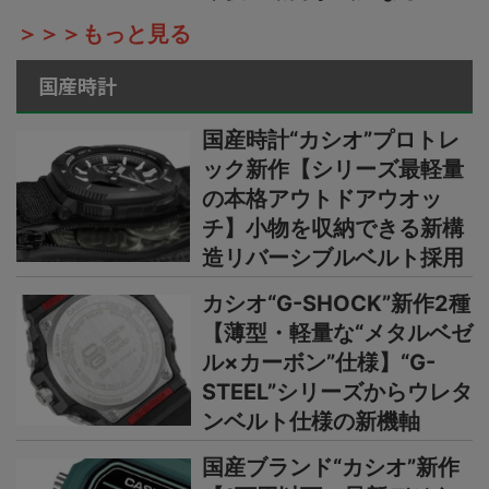
＞＞＞もっと見る
国産時計
国産時計“カシオ”プロトレ
ック新作【シリーズ最軽量
の本格アウトドアウオッ
チ】小物を収納できる新構
造リバーシブルベルト採用
カシオ“G-SHOCK”新作2種
【薄型・軽量な“メタルベゼ
ル×カーボン”仕様】“G-
STEEL”シリーズからウレタ
ンベルト仕様の新機軸
国産ブランド“カシオ”新作