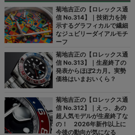
菊地吉正の【ロレックス通
信 No.314】｜技術力を誇
示するグラフィカルで繊細
なジュビリーダイアルモチ
ーフ
菊地吉正の【ロレックス通
信 No.313】｜生産終了の
発表からほぼ2カ月。実勢
価格はいまおいくら？
菊地吉正の【ロレックス通
信 No.312】｜えっ、あの
超人気モデルが生産終了な
の！ 2026年新作以上に
今後の動向が気になる