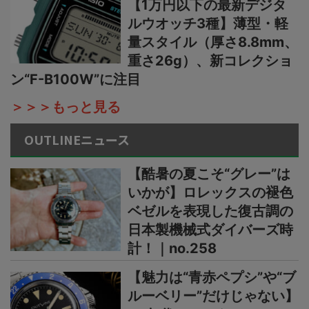
【1万円以下の最新デジタ
ルウオッチ3種】薄型・軽
量スタイル（厚さ8.8mm、
重さ26g）、新コレクショ
ン“F-B100W”に注目
＞＞＞もっと見る
OUTLINEニュース
【酷暑の夏こそ“グレー”は
いかが】ロレックスの褪色
ベゼルを表現した復古調の
日本製機械式ダイバーズ時
計！｜no.258
【魅力は“青赤ペプシ”や“ブ
ルーベリー”だけじゃない】