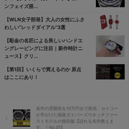
ンフェイズ搭...
【WLN女子部発】大人の女性にふさ
わしい“レッドダイアル”3選
【彫金の名匠による美しいハンドエ
ングレービングに注目｜新作時計ニ
ュース】クリ...
【第1回】いくらで買えるのか 原点
はここにあり！
名作の雰囲気を10万円台で再現、セイコー
が手がけた国産ダイバーズウオッチファー
ストモデルの復刻版【語れる名作教えま
す。｜No.01】