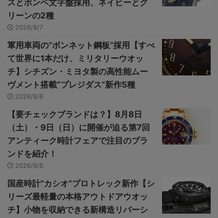
スとボンベ文字盤採用、ネイビーとグ
リーンの2種
2026/8/7
軍用車両の“ボンネット鋼板”採用【すべ
て世界に1本だけ、ミリタリーウオッ
チ】シチズン・ミヨタ製の高性能ムー
ヴメント搭載“プレジダス”新作5種
2026/8/6
【要チェックブランドは？】8月8日
（土）・9日（日）に開催が迫る第7回
アンティーク時計フェアで注目のブラ
ンドを紹介！
2026/8/6
国産時計“カシオ”プロトレック新作【シ
リーズ最軽量の本格アウトドアウオッ
チ】小物を収納できる新構造リバーシ