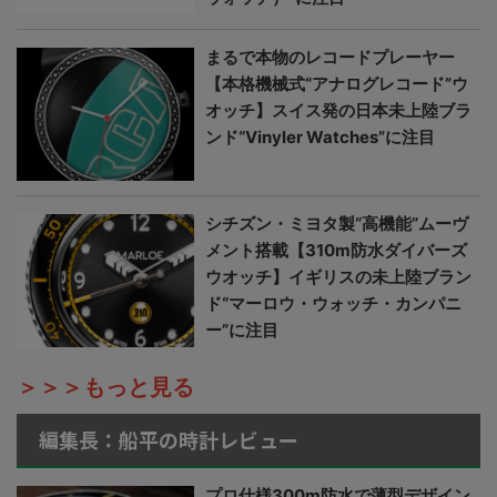
まるで本物のレコードプレーヤー
【本格機械式“アナログレコード”ウ
オッチ】スイス発の日本未上陸ブラ
ンド“Vinyler Watches”に注目
シチズン・ミヨタ製“高機能”ムーヴ
メント搭載【310m防水ダイバーズ
ウオッチ】イギリスの未上陸ブラン
ド“マーロウ・ウォッチ・カンパニ
ー”に注目
＞＞＞もっと見る
編集長：船平の時計レビュー
プロ仕様300m防水で薄型デザイン