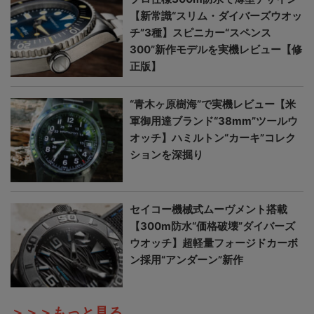
【新常識“スリム・ダイバーズウオッ
チ”3種】スピニカー“スペンス
300”新作モデルを実機レビュー【修
正版】
“青木ヶ原樹海”で実機レビュー【米
軍御用達ブランド“38mm”ツールウ
オッチ】ハミルトン“カーキ”コレク
ションを深掘り
セイコー機械式ムーヴメント搭載
【300m防水“価格破壊”ダイバーズ
ウオッチ】超軽量フォージドカーボ
ン採用“アンダーン”新作
＞＞＞もっと見る