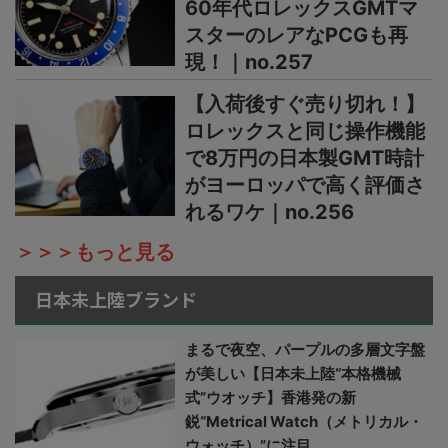
60年代ロレックスGMTマ
スターのレアなPCGも再
現！｜no.257
【入荷後すぐ売り切れ！】
ロレックスと同じ操作機能
で8万円の日本製GMT時計
がヨーロッパで高く評価さ
れるワケ｜no.256
＞＞＞もっと見る
日本未上陸ブランド
まるで夜空、パープルの多層文字盤
が美しい【日本未上陸“本格機械
式”ウオッチ】香港発の新
鋭“Metrical Watch（メトリカル・
ウォッチ）”に注目