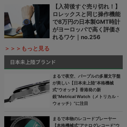
【入荷後すぐ売り切れ！】
ロレックスと同じ操作機能
で8万円の日本製GMT時計
がヨーロッパで高く評価さ
れるワケ｜no.256
＞＞＞もっと見る
日本未上陸ブランド
まるで夜空、パープルの多層文字盤
が美しい【日本未上陸“本格機械
式”ウオッチ】香港発の新
鋭“Metrical Watch（メトリカル・
ウォッチ）”に注目
まるで本物のレコードプレーヤー
【本格機械式“アナログレコード”ウ