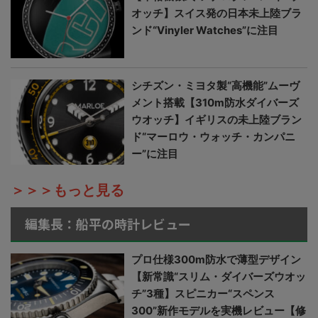
オッチ】スイス発の日本未上陸ブラ
ンド“Vinyler Watches”に注目
シチズン・ミヨタ製“高機能”ムーヴ
メント搭載【310m防水ダイバーズ
ウオッチ】イギリスの未上陸ブラン
ド“マーロウ・ウォッチ・カンパニ
ー”に注目
＞＞＞もっと見る
編集長：船平の時計レビュー
プロ仕様300m防水で薄型デザイン
【新常識“スリム・ダイバーズウオッ
チ”3種】スピニカー“スペンス
300”新作モデルを実機レビュー【修