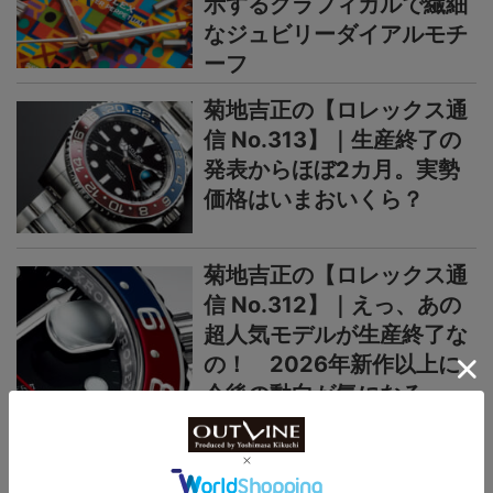
示するグラフィカルで繊細
なジュビリーダイアルモチ
ーフ
菊地吉正の【ロレックス通
信 No.313】｜生産終了の
発表からほぼ2カ月。実勢
価格はいまおいくら？
菊地吉正の【ロレックス通
信 No.312】｜えっ、あの
超人気モデルが生産終了な
の！ 2026年新作以上に
今後の動向が気になる
＞＞＞もっと見る
国産時計