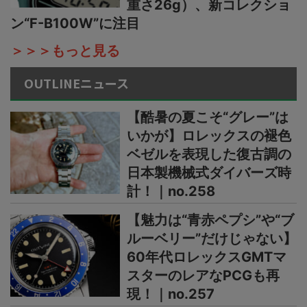
重さ26g）、新コレクショ
ン“F-B100W”に注目
＞＞＞もっと見る
OUTLINEニュース
【酷暑の夏こそ“グレー”は
いかが】ロレックスの褪色
ベゼルを表現した復古調の
日本製機械式ダイバーズ時
計！｜no.258
【魅力は“青赤ペプシ”や“ブ
ルーベリー”だけじゃない】
60年代ロレックスGMTマ
スターのレアなPCGも再
現！｜no.257