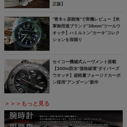
正版】
“青木ヶ原樹海”で実機レビュー【米
軍御用達ブランド“38mm”ツールウ
オッチ】ハミルトン“カーキ”コレク
ションを深掘り
セイコー機械式ムーヴメント搭載
【300m防水“価格破壊”ダイバーズ
ウオッチ】超軽量フォージドカーボ
ン採用“アンダーン”新作
＞＞＞もっと見る