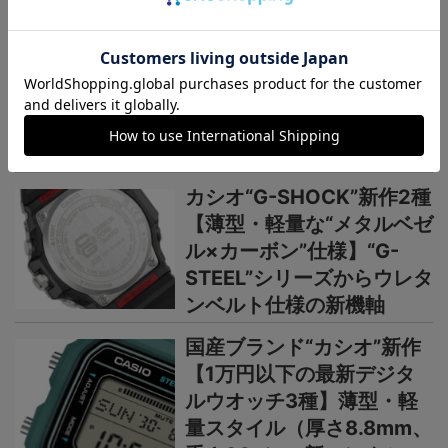
国産時計“カシオ”プロトレ
ック新作【シリーズ最軽量
の本格アウトドアウオッ
チ】小物を収納できる新構
造リバーシブルベルト採用
カシオ“G-SHOCK”新作2種
【薄型・軽量な“メタルベゼ
ル×カーボン”仕様】“G-
STEEL”シリーズからウレタ
ンベルト仕様の新機軸
国産ブランド“カシオ”新作
【1万円以下の最新デジタ
ルウオッチ3種】薄型・軽
量スタイル（厚さ8.8mm、