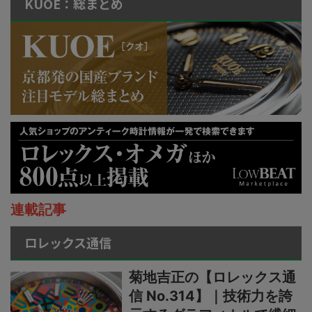
KUOE：総まとめ
連載記事
ロレックス通信
菊地吉正の【ロレックス通
信 No.314】｜技術力を誇