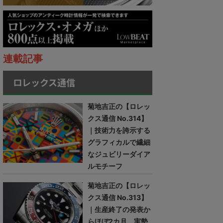
連載記事
ロレックス通信
菊地吉正の【ロレッ
クス通信 No.314】
｜技術力を誇示する
グラフィカルで繊細
なジュビリーダイア
ルモチーフ
菊地吉正の【ロレッ
クス通信 No.313】
｜生産終了の発表か
らほぼ2カ月。実勢