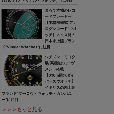
Watch（メトリカル・ウォッチ）”に注目
まるで本物のレコ
ードプレーヤー
【本格機械式“アナ
ログレコード”ウオ
ッチ】スイス発の
日本未上陸ブラン
ド“Vinyler Watches”に注目
シチズン・ミヨタ
製“高機能”ムーヴ
メント搭載
【310m防水ダイ
バーズウオッチ】
イギリスの未上陸
ブランド“マーロウ・ウォッチ・カンパニ
ー”に注目
＞＞＞もっと見る