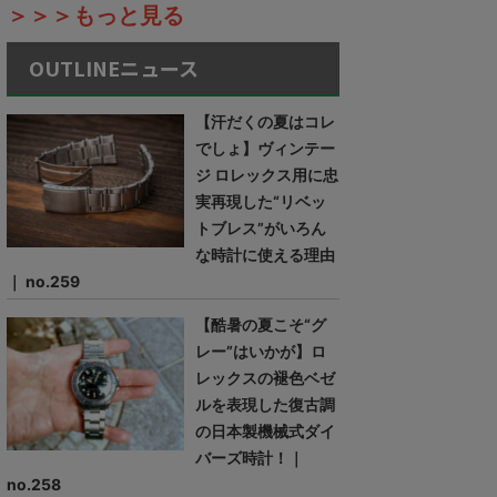
＞＞＞もっと見る
OUTLINEニュース
【汗だくの夏はコレ
でしょ】ヴィンテー
ジ ロレックス用に忠
実再現した“リベッ
トブレス”がいろん
な時計に使える理由
｜ no.259
【酷暑の夏こそ“グ
レー”はいかが】ロ
レックスの褪色ベゼ
ルを表現した復古調
の日本製機械式ダイ
バーズ時計！｜
no.258