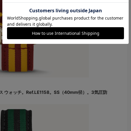
ウォッチ。Ref.LE1158。SS（40mm径）。3気圧防