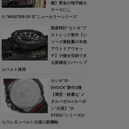
種】黄金の地平線を
テーマにし
た“MASTER OF G”ニューカラーシリーズ
国産時計“カシオ”プ
ロトレック新作【シ
リーズ最軽量の本格
アウトドアウオッ
チ】小物を収納でき
る新構造リバーシブ
ルベルト採用
カシオ“G-
SHOCK”新作2種
【薄型・軽量な“メ
タルベゼル×カーボ
ン”仕様】“G-
STEEL”シリーズか
らウレタンベルト仕様の新機軸