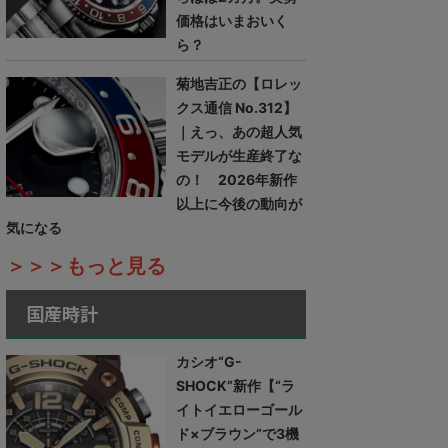
価格はいまおいく
ら？
菊地吉正の【ロレッ
クス通信 No.312】
｜えっ、あの超人気
モデルが生産終了な
の！ 2026年新作
以上に今後の動向が
気になる
＞＞＞もっと見る
国産時計
カシオ“G-
SHOCK”新作【“ラ
イトイエローゴール
ド×ブラウン”で3機