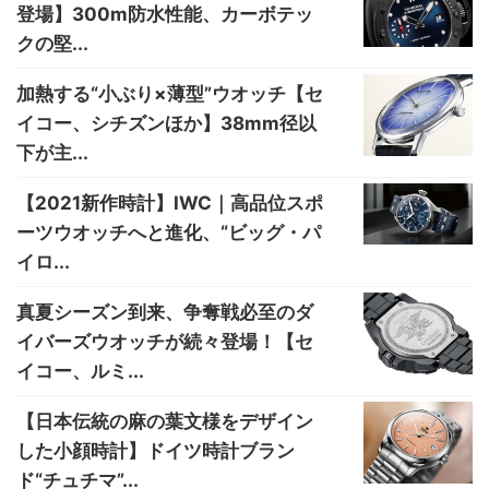
登場】300m防水性能、カーボテッ
クの堅...
加熱する“小ぶり×薄型”ウオッチ【セ
イコー、シチズンほか】38mm径以
下が主...
【2021新作時計】IWC｜高品位スポ
ーツウオッチへと進化、“ビッグ・パ
イロ...
真夏シーズン到来、争奪戦必至のダ
イバーズウオッチが続々登場！【セ
イコー、ルミ...
【日本伝統の麻の葉文様をデザイン
した小顔時計】ドイツ時計ブラン
ド“チュチマ”...