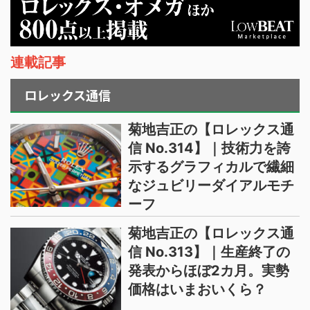
連載記事
ロレックス通信
菊地吉正の【ロレックス通
信 No.314】｜技術力を誇
示するグラフィカルで繊細
なジュビリーダイアルモチ
ーフ
菊地吉正の【ロレックス通
信 No.313】｜生産終了の
発表からほぼ2カ月。実勢
価格はいまおいくら？