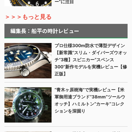
ー”に注目
＞＞＞もっと見る
編集長：船平の時計レビュー
プロ仕様300m防水で薄型デザイン
【新常識“スリム・ダイバーズウオッ
チ”3種】スピニカー“スペンス
300”新作モデルを実機レビュー【修
正版】
“青木ヶ原樹海”で実機レビュー【米
軍御用達ブランド“38mm”ツールウ
オッチ】ハミルトン“カーキ”コレク
ションを深掘り