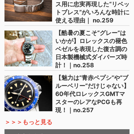
ス用に忠実再現した“リベッ
トブレス”がいろんな時計に
使える理由｜ no.259
【酷暑の夏こそ“グレー”は
いかが】ロレックスの褪色
ベゼルを表現した復古調の
日本製機械式ダイバーズ時
計！｜no.258
【魅力は“青赤ペプシ”や“ブ
ルーベリー”だけじゃない】
60年代ロレックスGMTマ
スターのレアなPCGも再
現！｜no.257
＞＞＞もっと見る