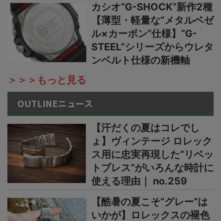
カシオ“G-SHOCK”新作2種
【薄型・軽量な“メタルベゼ
ル×カーボン”仕様】“G-
STEEL”シリーズからウレタ
ンベルト仕様の新機軸
＞＞＞もっと見る
OUTLINEニュース
【汗だくの夏はコレでし
ょ】ヴィンテージ ロレック
ス用に忠実再現した“リベッ
トブレス”がいろんな時計に
使える理由｜ no.259
【酷暑の夏こそ“グレー”は
いかが】ロレックスの褪色