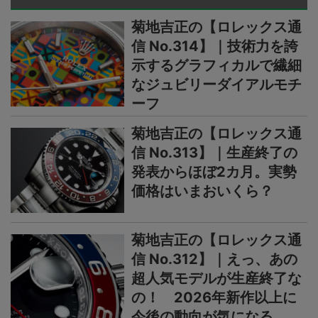
菊地吉正の【ロレックス通
信 No.314】｜技術力を誇
示するグラフィカルで繊細
なジュビリーダイアルモチ
ーフ
菊地吉正の【ロレックス通
信 No.313】｜生産終了の
発表からほぼ2カ月。実勢
価格はいまおいくら？
菊地吉正の【ロレックス通
信 No.312】｜えっ、あの
超人気モデルが生産終了な
の！ 2026年新作以上に
今後の動向が気になる