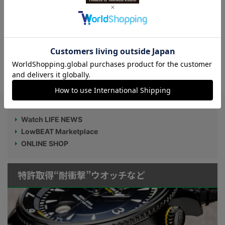
【いま何時？そうねだいたいね】正確な時
刻がわからない!?ミニマルデザインの注目
コラボウオッチを検証
Watch LIFE NEWS
LowBEAT Marketplace
ONLINE SHOP
特許取得“耐衝撃”ウオッチなど