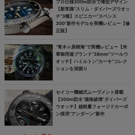
プロ仕様300m防水で薄型デザイン
【新常識“スリム・ダイバーズウオッ
チ”3種】スピニカー“スペンス
300”新作モデルを実機レビュー【修
正版】
“青木ヶ原樹海”で実機レビュー【米
軍御用達ブランド“38mm”ツールウ
オッチ】ハミルトン“カーキ”コレク
ションを深掘り
セイコー機械式ムーヴメント搭載
【300m防水“価格破壊”ダイバーズ
ウオッチ】超軽量フォージドカーボ
ン採用“アンダーン”新作