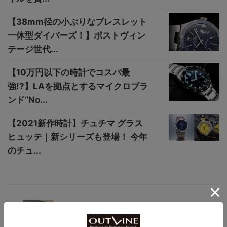
【38mm径の小ぶりなブレスレット
一体型ダイバーズ！】ポストヴィン
テージ世代...
【10万円以下の時計でコスパ最
強!?】LAを拠点とするマイクロブラ
ンド“No...
【2021新作時計】チュチマ グラス
ヒュッテ｜新シリーズも登場！ 今年
のチュ...
【なかなかカッコいいんじゃない!?】ラド
ーの名作“ダイヤスター“60周年復刻モデル