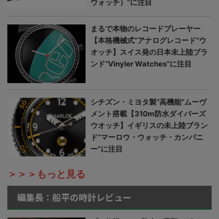
ウォッチ）”に注目
まるで本物のレコードプレーヤー
【本格機械式“アナログレコード”ウ
オッチ】スイス発の日本未上陸ブラ
ンド“Vinyler Watches”に注目
シチズン・ミヨタ製“高機能”ムーヴ
メント搭載【310m防水ダイバーズ
ウオッチ】イギリスの未上陸ブラン
ド“マーロウ・ウォッチ・カンパニ
ー”に注目
＞＞＞もっと見る
編集長：船平の時計レビュー