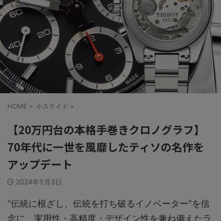
HOME
>
小スライド
>
【20万円台の本格手巻きクロノグラフ】
70年代に一世を風靡したティソの名作を
アップデート
2024年5月3日
“伝統に根ざし、伝統を打ち破るイノベーター”を信
念に、実用性・高精度・デザイン性を兼ね備えたラ