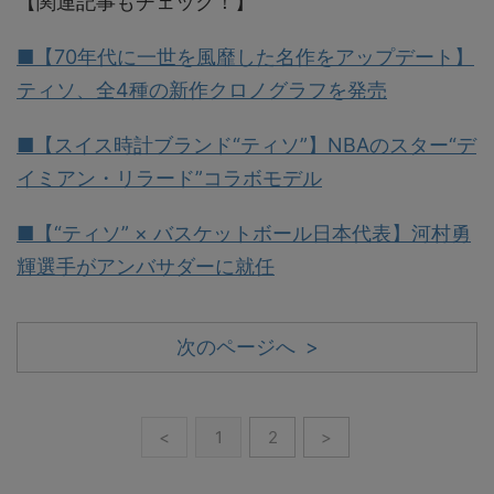
【関連記事もチェック！】
■【70年代に一世を風靡した名作をアップデート】
ティソ、全4種の新作クロノグラフを発売
■【スイス時計ブランド“ティソ”】NBAのスター“デ
イミアン・リラード”コラボモデル
■【“ティソ” × バスケットボール日本代表】河村勇
輝選手がアンバサダーに就任
次のページへ >
<
1
2
>