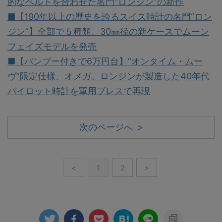
的なベルトを合わせた名門“ロンジン”の新作
■【190年以上の歴史を誇るスイス時計の名門“ロン
ジン”】全部で５種類、30㎜径の新ケースでムーン
フェイズモデルを発売
■【バンブー付きで6万円台】“オンタイム・ムー
ヴ”限定仕様、オメガ、ロンジンが製造した40年代
パイロット時計を軍用ブレスで再現
次のページへ >
<
1
2
>