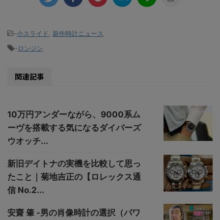
-
小スライド
,
新作時計ニュース
-
ロンジン
関連記事
10万円アンダーながら、9000系ム
ーヴを搭載する気になるダイバーズ
ウオッチ...
新旧デイトナの実機を比較して思っ
たこと｜菊地吉正の【ロレックス通
信 No.2...
安齋 肇 -男の肖像時計の選択（パワ