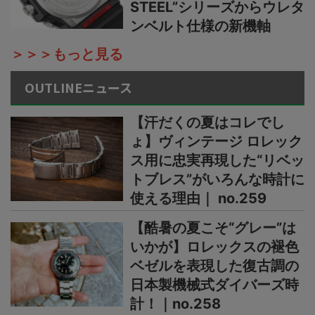
STEEL”シリーズからウレタ
ンベルト仕様の新機軸
＞＞＞もっと見る
OUTLINEニュース
【汗だくの夏はコレでし
ょ】ヴィンテージ ロレック
ス用に忠実再現した“リベッ
トブレス”がいろんな時計に
使える理由｜ no.259
【酷暑の夏こそ“グレー”は
いかが】ロレックスの褪色
ベゼルを表現した復古調の
日本製機械式ダイバーズ時
計！｜no.258