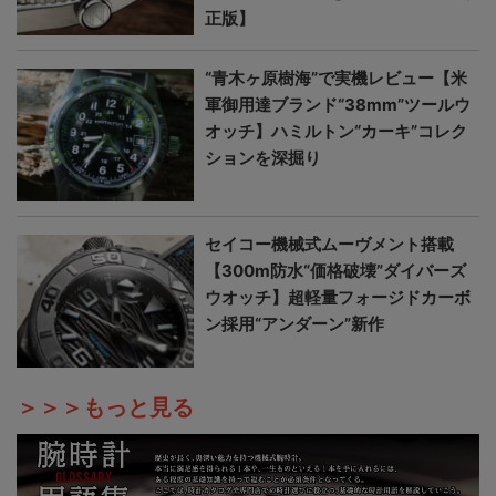
正版】
“青木ヶ原樹海”で実機レビュー【米
軍御用達ブランド“38mm”ツールウ
オッチ】ハミルトン“カーキ”コレク
ションを深掘り
セイコー機械式ムーヴメント搭載
【300m防水“価格破壊”ダイバーズ
ウオッチ】超軽量フォージドカーボ
ン採用“アンダーン”新作
＞＞＞もっと見る