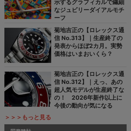
示するグラフィカルで繊細
なジュビリーダイアルモチ
ーフ
菊地吉正の【ロレックス通
信 No.313】｜生産終了の
発表からほぼ2カ月。実勢
価格はいまおいくら？
菊地吉正の【ロレックス通
信 No.312】｜えっ、あの
超人気モデルが生産終了な
の！ 2026年新作以上に
今後の動向が気になる
＞＞＞もっと見る