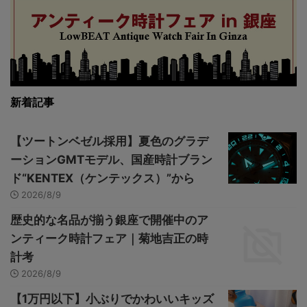
新着記事
【ツートンベゼル採用】夏色のグラデ
ーションGMTモデル、国産時計ブラン
ド“KENTEX（ケンテックス）”から
2026/8/9
歴史的な名品が揃う銀座で開催中のア
ンティーク時計フェア｜菊地吉正の時
計考
2026/8/9
【1万円以下】小ぶりでかわいいキッズ