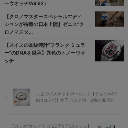
ーウオッチVol.62）
【クロノマスタースペシャルエディ
ションが待望の日本上陸】ゼニス“ク
ロノマスタ...
【スイスの高級時計“フランク ミュラ
ー”のDNAを継承】異色のトノーウオ
ッチ
まるでバスケットボール…？【ティソ×Wil
sonコラボ】女子バスケ初、2種の腕時計
【カシオ“オシアナス”20周年記念モデル】