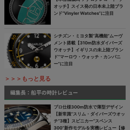
オッチ】スイス発の日本未上陸ブラ
ンド“Vinyler Watches”に注目
シチズン・ミヨタ製“高機能”ムーヴ
メント搭載【310m防水ダイバーズ
ウオッチ】イギリスの未上陸ブラン
ド“マーロウ・ウォッチ・カンパニ
ー”に注目
＞＞＞もっと見る
編集長：船平の時計レビュー
プロ仕様300m防水で薄型デザイン
【新常識“スリム・ダイバーズウオッ
チ”3種】スピニカー“スペンス
300”新作モデルを実機レビュー【修