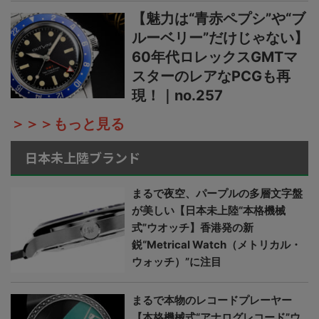
【魅力は“青赤ペプシ”や“ブ
ルーベリー”だけじゃない】
60年代ロレックスGMTマ
スターのレアなPCGも再
現！｜no.257
＞＞＞もっと見る
日本未上陸ブランド
まるで夜空、パープルの多層文字盤
が美しい【日本未上陸“本格機械
式”ウオッチ】香港発の新
鋭“Metrical Watch（メトリカル・
ウォッチ）”に注目
まるで本物のレコードプレーヤー
【本格機械式“アナログレコード”ウ