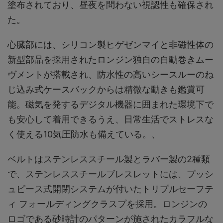
塗布されており、昼夜を問わない視認性も確保され
た。
心臓部には、シリコン製ヒゲゼンマイと非磁性体の
新型部品を採用されたロンジン独自の自動巻きムー
ヴメントが搭載され、防水性の高いシースルーのね
じ込み式ケースバックからは精微な動きも鑑賞可
能。磁気を発するデジタル機器に囲まれた環境下で
も安心して着用できるうえ、日常生活でストレスな
く使える10気圧防水も備えている。、
ベルトはステンレススチール製とラバー製の2種類
で、ステンレススチールブレスレットには、プッシ
ュピース式開閉システムが付いたトリプルセーフテ
ィ フォールディングクラスプを採用。ロンジンの
ロゴである砂時計のパターンが施されたカラフルな