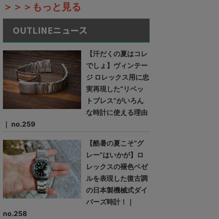
＞＞＞もっと見る
OUTLINEニュース
【汗だくの夏はコレ
でしょ】ヴィンテー
ジ ロレックス用に忠
実再現した“リベッ
トブレス”がいろん
な時計に使える理由
｜ no.259
【酷暑の夏こそ“グ
レー”はいかが】ロ
レックスの褪色ベゼ
ルを表現した復古調
の日本製機械式ダイ
バーズ時計！｜
no.258