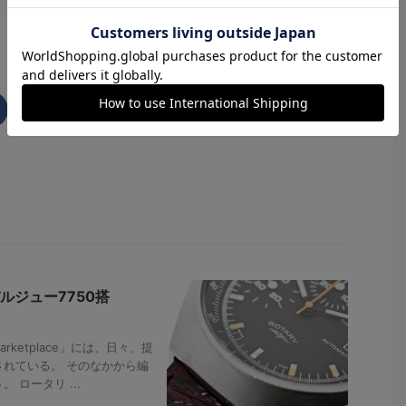
ルジュー7750搭
rketplace」には、日々、提
れている。 そのなかから編
ロータリ ...