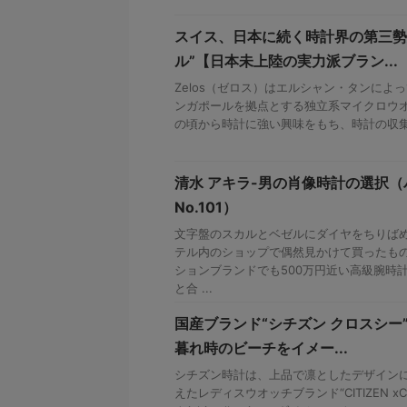
スイス、日本に続く時計界の第三勢
ル”【日本未上陸の実力派ブラン...
Zelos（ゼロス）はエルシャン・タンによっ
ンガポールを拠点とする独立系マイクロウオ
の頃から時計に強い興味をもち、時計の収集を
清水 アキラ-男の肖像時計の選択
No.101）
文字盤のスカルとベゼルにダイヤをちりばめ
テル内のショップで偶然見かけて買ったも
ションブランドでも500万円近い高級腕時
と合 ...
国産ブランド“シチズン クロスシー
暮れ時のビーチをイメー...
シチズン時計は、上品で凛としたデザイン
えたレディスウオッチブランド“CITIZEN 