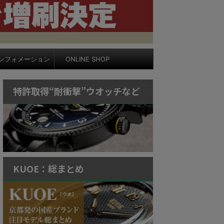
ンフォメーション
ONLINE SHOP
特許取得“耐衝撃”ウオッチなど
KUOE：総まとめ