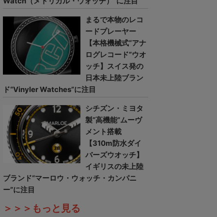
Watch（メトリカル・ウォッチ）”に注目
まるで本物のレコ
ードプレーヤー
【本格機械式“アナ
ログレコード”ウオ
ッチ】スイス発の
日本未上陸ブラン
ド“Vinyler Watches”に注目
シチズン・ミヨタ
製“高機能”ムーヴ
メント搭載
【310m防水ダイ
バーズウオッチ】
イギリスの未上陸
ブランド“マーロウ・ウォッチ・カンパニ
ー”に注目
＞＞＞もっと見る