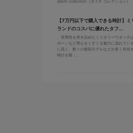
daichi collection（ダイチ コレクション） ..
【7万円以下で購入できる時計】ミ
ランドのコスパに優れたタフ...
実用性を突き詰めたミリタリーウオッチは
ボーンなど男心をくすぐる魅力に溢れてい
に高く、数々の復刻モデルなどが多く存在
時計を製 ...