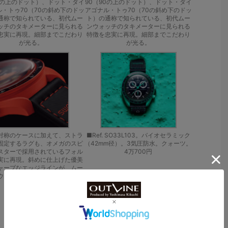
0の上のドット）、ドット・ダイ
90（90の上のドット）、ドット・ダイ
・トゥ70（70の斜め下のドッ
アゴナル・トゥ70（70の斜め下のドッ
通称で知られている、初代ムー
ト）の通称で知られている、初代ムー
ッチのタキメーターに見られる
ンウォッチのタキメーターに見られる
忠実に再現。細部までこだわり
特徴を忠実に再現。細部までこだわり
が光る。
が光る。
対称のケースに加えて、ストラ
■Ref. SO33L103。バイオセラミック
固定するラグも、オメガのスピ
（42mm径）。3気圧防水。クォーツ。
スターで採用されているフォル
4万700円
実に再現。斜めに仕上げた優美
ャープなエッジラインが、ムー
ウォッチを彷彿とさせる。