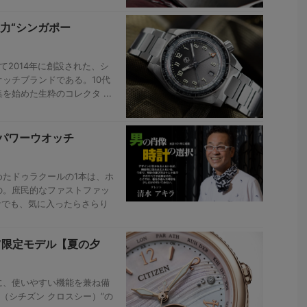
力“シンガポー
て2014年に創設された、シ
ッチブランドである。10代
始めた生粋のコレクタ ...
（パワーウオッチ
たドゥラクールの1本は、ホ
の。庶民的なファストファッ
計でも、気に入ったらさらり
”限定モデル【夏の夕
に、使いやすい機能を兼ね備
xC（シチズン クロスシー）”の