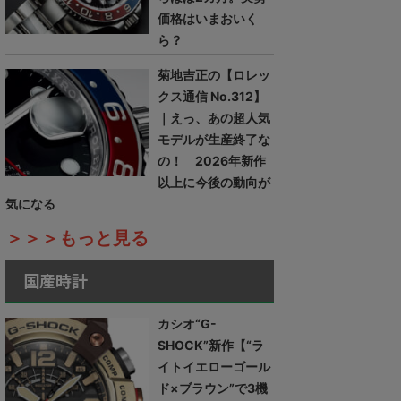
価格はいまおいく
ら？
菊地吉正の【ロレッ
クス通信 No.312】
｜えっ、あの超人気
モデルが生産終了な
の！ 2026年新作
以上に今後の動向が
気になる
＞＞＞もっと見る
国産時計
カシオ“G-
SHOCK”新作【“ラ
イトイエローゴール
ド×ブラウン”で3機