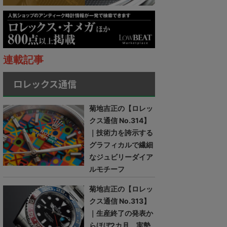
連載記事
ロレックス通信
菊地吉正の【ロレッ
クス通信 No.314】
｜技術力を誇示する
グラフィカルで繊細
なジュビリーダイア
ルモチーフ
菊地吉正の【ロレッ
クス通信 No.313】
｜生産終了の発表か
らほぼ2カ月。実勢