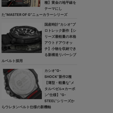
種】黄金の地平線を
テーマにし
た“MASTER OF G”ニューカラーシリーズ
国産時計“カシオ”プ
ロトレック新作【シ
リーズ最軽量の本格
アウトドアウオッ
チ】小物を収納でき
る新構造リバーシブ
ルベルト採用
カシオ“G-
SHOCK”新作2種
【薄型・軽量な“メ
タルベゼル×カーボ
ン”仕様】“G-
STEEL”シリーズか
らウレタンベルト仕様の新機軸