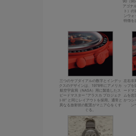
90（9
アゴナル
ト）の
ンウォ
特徴を
三つのサブダイアルの数字とインデッ
左右非
クスのデザインは、1978年にアメリカ
ップを
航空宇宙局（NASA）用に製造したス
ードマ
ピードマスター “アラスカ プロジェク
ムを忠
トⅢ” と同じレイアウトを採用。通常と
かつシ
異なる放射状の配置がマニア心をくす
ン
ぐる。