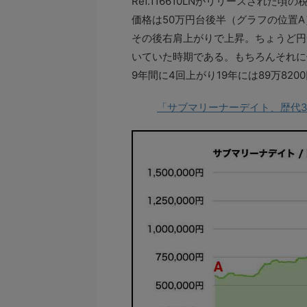
Ref.116610LNがリリースされた
価格は50万円台後半（グラフの位置
その後右肩上がりで上昇。ちょうど円
いていた時期である。もちろんそれに伴
9年間に4回上がり19年には89万820
「サブマリーナーデイト、歴代3