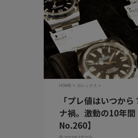
HOME
>
ロレックス
>
「プレ値はいつから
ナ禍。激動の10年
No.260】
2024年7月21日