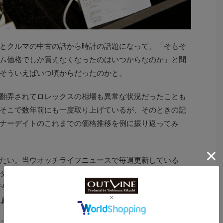
とクルマの中古の話から時計の話題になって、「そもそ
ム価格でしか買えなくなったのはいつからなのか」と聞
そういえばいつ頃からだったのかと。
翻弄されてロレックスの相場も異常な状況だったことも
そこで数年前にも一度取り上げているが、そのときの記
ナーデイトのこれまでの価格推移を例に振り返ってみ
たい。当ウオッチライフニュースで毎週更新している
タ（現在は現行モデルのデータに移行）をグラフ化した
生産された旧型サブマリーナーデイトのRef.116610LN。
禍真っ只中だった20年5月までの実勢価格の推移だ。