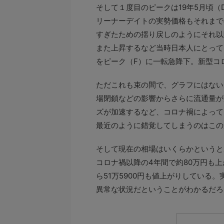
そして１度目のピークは19年5月頃
リーナーデイトの実勢価格もそれまで
すぎたための揺り戻しのようにそれ以降
また上昇するなど当時日本人にとって
をピーク（F）に一転急降下。新型コ
ただこれも束の間で、グラフにはない
場閉鎖などの影響からさらに流通量が
ズが加速するなど、コロナ禍によって
最近のように錯覚してしまうのはこの
そして現在の相場はいくらかというと
コロナ禍以降の4年間で約80万円も上
ら51万5900円も値上がりしている
異常な状況だということがわかるだろ