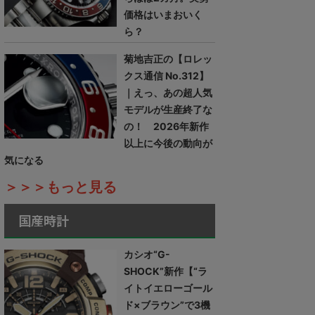
価格はいまおいく
ら？
菊地吉正の【ロレッ
クス通信 No.312】
｜えっ、あの超人気
モデルが生産終了な
の！ 2026年新作
以上に今後の動向が
気になる
＞＞＞もっと見る
国産時計
カシオ“G-
SHOCK”新作【“ラ
イトイエローゴール
ド×ブラウン”で3機