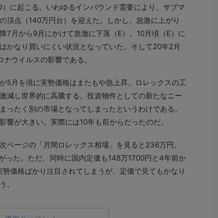
（D）に起こる。いわゆるインバウンド需要により、サブマ
の頂点（140万円台）を迎えた。しかし、急激に上がり
7月から9月にかけて急激に下落（E）。10月頃（E）に
はかなり買いにくい状況となっていた。そして20年2月
ロナウイルスの影響である。
が5月を境に実勢価格はまたもや急上昇。ロレックスの工
激減し世界的に高騰する。投資物件としての新たなニー
まったく別の市場となってしまったというわけである。
影響が大きい。実際には10年も前からだったのだ。
次ページの「月間ロレックス相場」を見ると236万円。
がった。ただ、同時に国内定価も148万1700円と4年前か
。実勢価格ばかり注目されてしまうが、定価で見てもかなり
う。