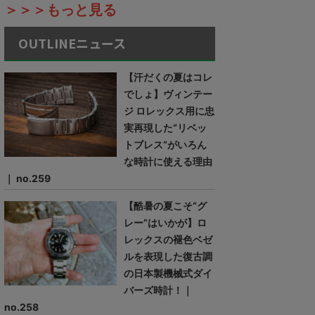
＞＞＞もっと見る
OUTLINEニュース
【汗だくの夏はコレ
でしょ】ヴィンテー
ジ ロレックス用に忠
実再現した“リベッ
トブレス”がいろん
な時計に使える理由
｜ no.259
【酷暑の夏こそ“グ
レー”はいかが】ロ
レックスの褪色ベゼ
ルを表現した復古調
の日本製機械式ダイ
バーズ時計！｜
no.258