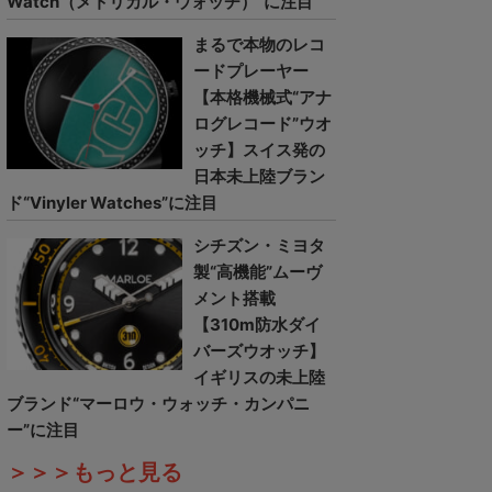
Watch（メトリカル・ウォッチ）”に注目
まるで本物のレコ
ードプレーヤー
【本格機械式“アナ
ログレコード”ウオ
ッチ】スイス発の
日本未上陸ブラン
ド“Vinyler Watches”に注目
シチズン・ミヨタ
製“高機能”ムーヴ
メント搭載
【310m防水ダイ
バーズウオッチ】
イギリスの未上陸
ブランド“マーロウ・ウォッチ・カンパニ
ー”に注目
＞＞＞もっと見る