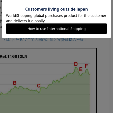
頃の税込み国内定価は73万5000円。それに対して当時の実勢
A）と並行輸入品ならではのメリットはまだあった。ただ
安が進行し、対してスイスフランと米ドル高に急激に動
って国内定価も2014年と19年の消費税増税を含めると
0円となった。
世代にわたる17年間の国内定価と実勢価格の推移」