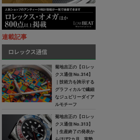
連載記事
ロレックス通信
菊地吉正の【ロレッ
クス通信 No.314】
｜技術力を誇示する
グラフィカルで繊細
なジュビリーダイア
ルモチーフ
菊地吉正の【ロレッ
クス通信 No.313】
｜生産終了の発表か
らほぼ2カ月。実勢