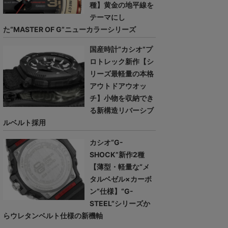
種】黄金の地平線を
テーマにし
た“MASTER OF G”ニューカラーシリーズ
国産時計“カシオ”プ
ロトレック新作【シ
リーズ最軽量の本格
アウトドアウオッ
チ】小物を収納でき
る新構造リバーシブ
ルベルト採用
カシオ“G-
SHOCK”新作2種
【薄型・軽量な“メ
タルベゼル×カーボ
ン”仕様】“G-
STEEL”シリーズか
らウレタンベルト仕様の新機軸