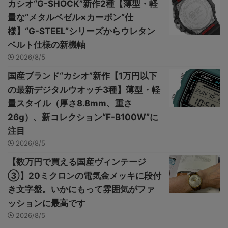
カシオ“G-SHOCK”新作2種【薄型・軽
量な“メタルベゼル×カーボン”仕
様】“G-STEEL”シリーズからウレタン
ベルト仕様の新機軸
2026/8/5
国産ブランド“カシオ”新作【1万円以下
の最新デジタルウオッチ3種】薄型・軽
量スタイル（厚さ8.8mm、重さ
26g）、新コレクション“F-B100W”に
注目
2026/8/5
【数万円で買える国産ヴィンテージ
③】20ミクロンの電気金メッキに段付
き文字盤。いかにもって雰囲気がファ
ッションに最高です
2026/8/5