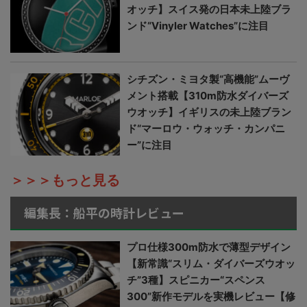
オッチ】スイス発の日本未上陸ブラ
ンド“Vinyler Watches”に注目
シチズン・ミヨタ製“高機能”ムーヴ
メント搭載【310m防水ダイバーズ
ウオッチ】イギリスの未上陸ブラン
ド“マーロウ・ウォッチ・カンパニ
ー”に注目
＞＞＞もっと見る
編集長：船平の時計レビュー
プロ仕様300m防水で薄型デザイン
【新常識“スリム・ダイバーズウオッ
チ”3種】スピニカー“スペンス
300”新作モデルを実機レビュー【修