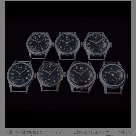
12社中の7社が製造したダーティダース。ご覧のように基本デザインは同じな