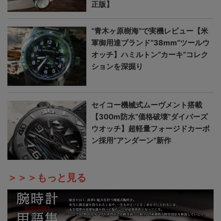
正版】
“青木ヶ原樹海”で実機レビュー【米
軍御用達ブランド“38mm”ツールウ
オッチ】ハミルトン“カーキ”コレク
ションを深掘り
セイコー機械式ムーヴメント搭載
【300m防水“価格破壊”ダイバーズ
ウオッチ】超軽量フォージドカーボ
ン採用“アンダーン”新作
＞＞＞もっと見る