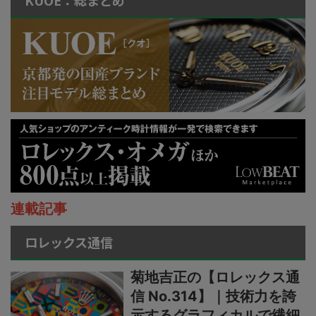
連載記事
ロレックス通信
菊地吉正の【ロレックス通
信 No.314】｜技術力を誇
示するグラフィカルで繊細