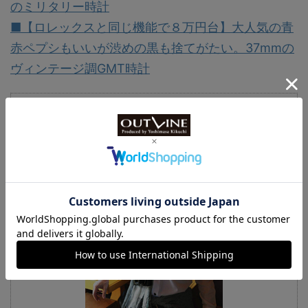
のミリタリー時計
■【ロレックスと同じ機能で８万円台】大人気の青
赤ペプシもいいが渋めの黒も捨てがたい。37mmの
ヴィンテージ調GMT時計
菊地 吉正 - KIKUCHI Yoshimasa