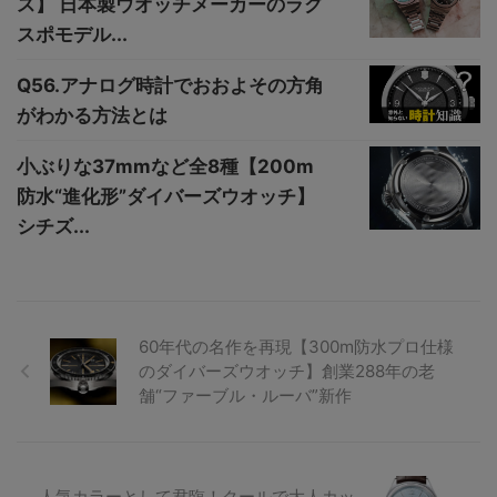
ス】 日本製ウオッチメーカーのラグ
スポモデル...
Q56.アナログ時計でおおよその方角
がわかる方法とは
小ぶりな37mmなど全8種【200m
防水“進化形”ダイバーズウオッチ】
シチズ...
60年代の名作を再現【300m防水プロ仕様
のダイバーズウオッチ】創業288年の老
舗“ファーブル・ルーバ”新作
人気カラーとして君臨！クールで大人カッ