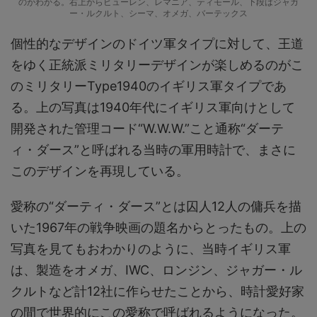
のがわかる。右上からビューレン、レマニア、ティモール、下段はジャガ
ー・ルクルト、シーマ、オメガ、バーテックス
個性的なデザインのドイツ軍タイプに対して、王道
をゆく正統派ミリタリーデザインが楽しめるのがこ
のミリタリーType1940のイギリス軍タイプであ
る。上の写真は1940年代にイギリス軍向けとして
開発された管理コード“W.W.W.”こと通称“ダーテ
ィ・ダース”と呼ばれる当時の軍用時計で、まさに
このデザインを再現している。
愛称の“ダーティ・ダース”とは囚人12人の傭兵を描
いた1967年の戦争映画の題名からとったもの。上の
写真を見てもおわかりのように、当時イギリス軍
は、製造をオメガ、IWC、ロンジン、ジャガー・ル
クルトなど計12社に作らせたことから、時計愛好家
の間で世界的にこの愛称で呼ばれるようになった。