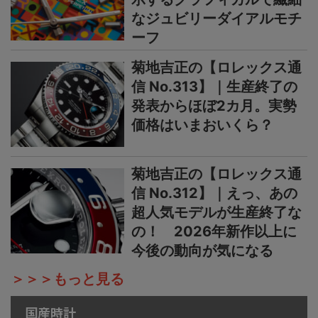
なジュビリーダイアルモチ
ーフ
菊地吉正の【ロレックス通
信 No.313】｜生産終了の
発表からほぼ2カ月。実勢
価格はいまおいくら？
菊地吉正の【ロレックス通
信 No.312】｜えっ、あの
超人気モデルが生産終了な
の！ 2026年新作以上に
今後の動向が気になる
＞＞＞もっと見る
国産時計