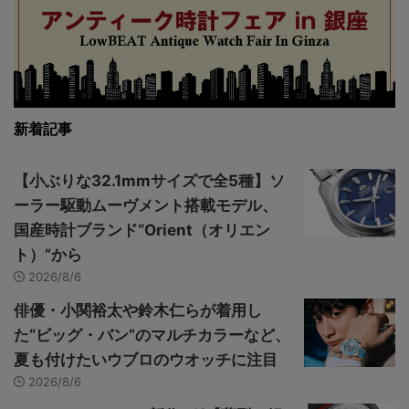
新着記事
【小ぶりな32.1mmサイズで全5種】ソ
ーラー駆動ムーヴメント搭載モデル、
国産時計ブランド“Orient（オリエン
ト）”から
2026/8/6
俳優・小関裕太や鈴木仁らが着用し
た“ビッグ・バン”のマルチカラーなど、
夏も付けたいウブロのウオッチに注目
2026/8/6