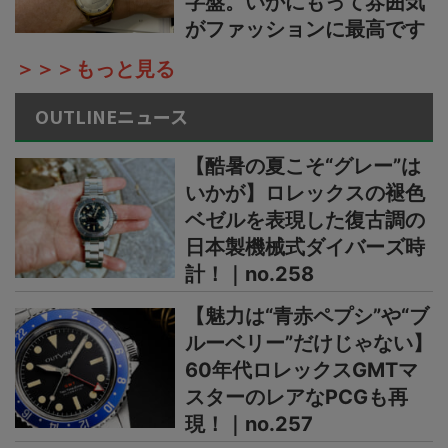
字盤。いかにもって雰囲気
がファッションに最高です
＞＞＞もっと見る
OUTLINEニュース
【酷暑の夏こそ“グレー”は
いかが】ロレックスの褪色
ベゼルを表現した復古調の
日本製機械式ダイバーズ時
計！｜no.258
【魅力は“青赤ペプシ”や“ブ
ルーベリー”だけじゃない】
60年代ロレックスGMTマ
スターのレアなPCGも再
現！｜no.257