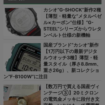
カシオ“G-SHOCK”新作2種
【薄型・軽量な“メタルベゼ
ル×カーボン”仕様】“G-
STEEL”シリーズからウレタ
ンベルト仕様の新機軸
国産ブランド“カシオ”新作
【1万円以下の最新デジタ
ルウオッチ3種】薄型・軽
量スタイル（厚さ8.8mm、
重さ26g）、新コレクショ
ン“F-B100W”に注目
【数万円で買える国産ヴィ
ンテージ③】20ミクロン
の電気金メッキに段付き文