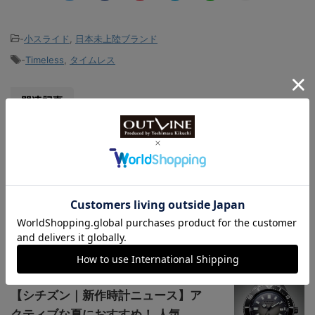
-
小スライド
,
日本未上陸ブランド
-
Timeless
,
タイムレス
関連記事
【シックな古典顔が5万円台】SEIKO
メカクォーツ最新作は約38mmに程
よい...
国産ブランド、カシオ【軽くて強
い“DLC加工”チタンウオッ
チ】“OCEANU...
【シチズン｜新作時計ニュース】ア
クティブな夏におすすめ！ 人気