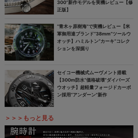
300”新作モデルを実機レビュー【修
正版】
“青木ヶ原樹海”で実機レビュー【米
軍御用達ブランド“38mm”ツールウ
オッチ】ハミルトン“カーキ”コレク
ションを深掘り
セイコー機械式ムーヴメント搭載
【300m防水“価格破壊”ダイバーズ
ウオッチ】超軽量フォージドカーボ
ン採用“アンダーン”新作
＞＞＞もっと見る