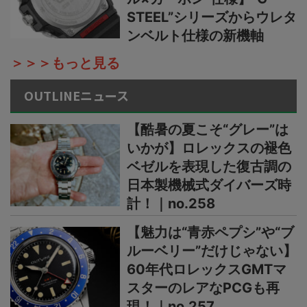
STEEL”シリーズからウレタ
ンベルト仕様の新機軸
＞＞＞もっと見る
OUTLINEニュース
【酷暑の夏こそ“グレー”は
いかが】ロレックスの褪色
ベゼルを表現した復古調の
日本製機械式ダイバーズ時
計！｜no.258
【魅力は“青赤ペプシ”や“ブ
ルーベリー”だけじゃない】
60年代ロレックスGMTマ
スターのレアなPCGも再
現！｜no.257