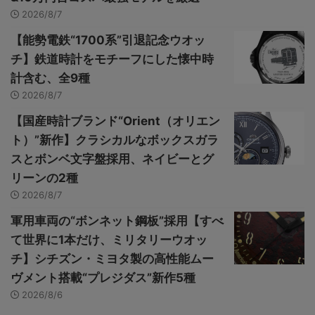
2026/8/7
【能勢電鉄“1700系”引退記念ウオッ
チ】鉄道時計をモチーフにした懐中時
計含む、全9種
2026/8/7
【国産時計ブランド“Orient（オリエン
ト）”新作】クラシカルなボックスガラ
スとボンベ文字盤採用、ネイビーとグ
リーンの2種
2026/8/7
軍用車両の“ボンネット鋼板”採用【すべ
て世界に1本だけ、ミリタリーウオッ
チ】シチズン・ミヨタ製の高性能ムー
ヴメント搭載“プレジダス”新作5種
2026/8/6