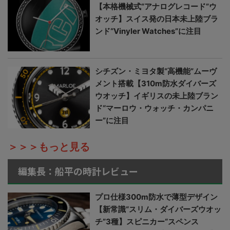
【本格機械式“アナログレコード”ウ
オッチ】スイス発の日本未上陸ブラ
ンド“Vinyler Watches”に注目
シチズン・ミヨタ製“高機能”ムーヴ
メント搭載【310m防水ダイバーズ
ウオッチ】イギリスの未上陸ブラン
ド“マーロウ・ウォッチ・カンパニ
ー”に注目
＞＞＞もっと見る
編集長：船平の時計レビュー
プロ仕様300m防水で薄型デザイン
【新常識“スリム・ダイバーズウオッ
チ”3種】スピニカー“スペンス