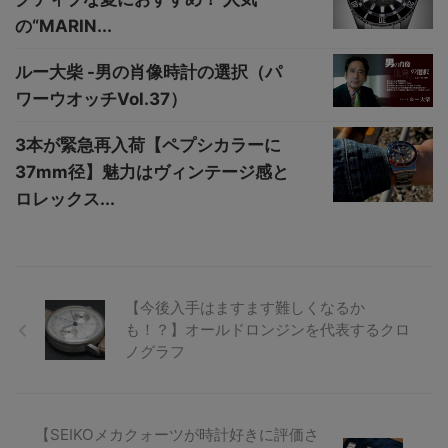
の“MARIN...
ルー大柴 -男の肖像時計の選択（パ
ワーウオッチVol.37）
3本が緊急再入荷【ペプシカラーに
37mm径】魅力はヴィンテージ感と
ロレックス...
【今後入手はますます難しくなるか
も！？】オールドロンジンを代表するクロ
ノグラフ
【SEIKOメカクォーツが時計好きに評価さ