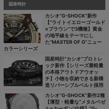
国産時計
カシオ“G-SHOCK”新作
【“ライトイエローゴールド
×ブラウン”で3機種】黄金
の地平線をテーマにし
た“MASTER OF G”ニュー
カラーシリーズ
国産時計“カシオ”プロトレ
ック新作【シリーズ最軽量
の本格アウトドアウオッ
チ】小物を収納できる新構
造リバーシブルベルト採用
カシオ“G-SHOCK”新作2種
【薄型・軽量な“メタルベゼ
ル×カーボン”仕様】“G-