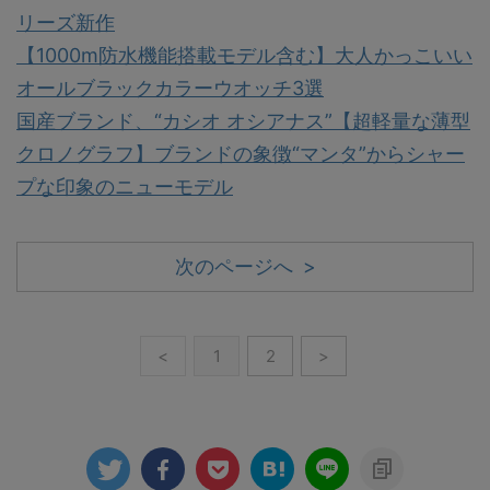
リーズ新作
【1000m防水機能搭載モデル含む】大人かっこいい
オールブラックカラーウオッチ3選
国産ブランド、“カシオ オシアナス”【超軽量な薄型
クロノグラフ】ブランドの象徴“マンタ”からシャー
プな印象のニューモデル
次のページへ >
<
1
2
>