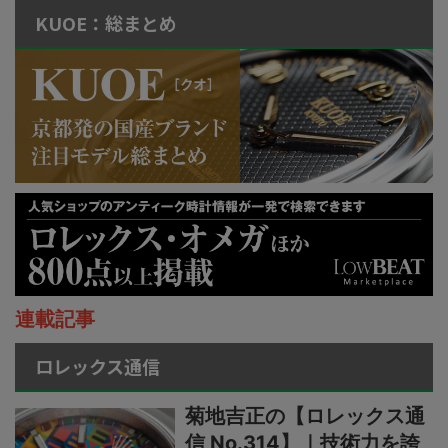
KUOE：総まとめ
連載記事
ロレックス通信
菊地吉正の【ロレックス通
信 No.314】｜技術力を誇