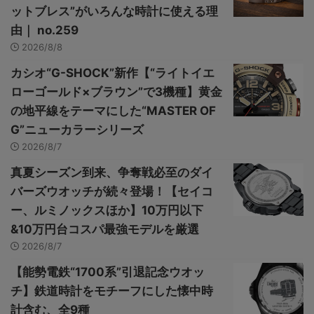
ットブレス”がいろんな時計に使える理
由｜ no.259
2026/8/8
カシオ“G-SHOCK”新作【“ライトイエ
ローゴールド×ブラウン”で3機種】黄金
の地平線をテーマにした“MASTER OF
G”ニューカラーシリーズ
2026/8/7
真夏シーズン到来、争奪戦必至のダイ
バーズウオッチが続々登場！【セイコ
ー、ルミノックスほか】10万円以下
&10万円台コスパ最強モデルを厳選
2026/8/7
【能勢電鉄“1700系”引退記念ウオッ
チ】鉄道時計をモチーフにした懐中時
計含む、全9種