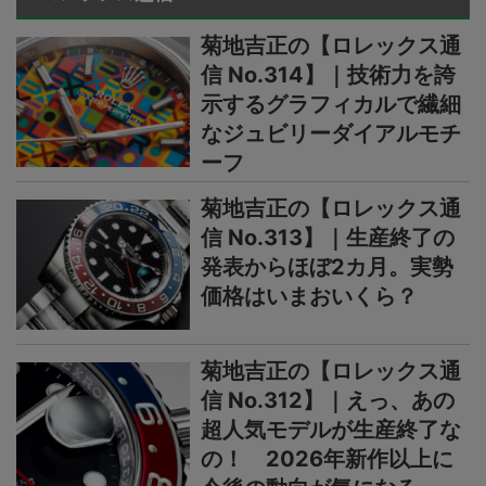
菊地吉正の【ロレックス通
信 No.314】｜技術力を誇
示するグラフィカルで繊細
なジュビリーダイアルモチ
ーフ
菊地吉正の【ロレックス通
信 No.313】｜生産終了の
発表からほぼ2カ月。実勢
価格はいまおいくら？
菊地吉正の【ロレックス通
信 No.312】｜えっ、あの
超人気モデルが生産終了な
の！ 2026年新作以上に