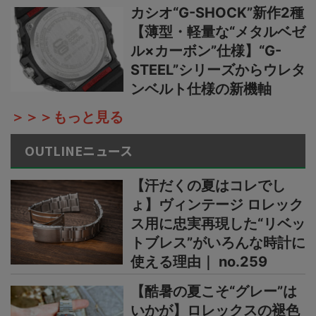
カシオ“G-SHOCK”新作2種
【薄型・軽量な“メタルベゼ
ル×カーボン”仕様】“G-
STEEL”シリーズからウレタ
ンベルト仕様の新機軸
＞＞＞もっと見る
OUTLINEニュース
【汗だくの夏はコレでし
ょ】ヴィンテージ ロレック
ス用に忠実再現した“リベッ
トブレス”がいろんな時計に
使える理由｜ no.259
【酷暑の夏こそ“グレー”は
いかが】ロレックスの褪色