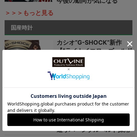
今後の動向が気になる
＞＞＞もっと見る
国産時計
カシオ“G-SHOCK”新作
【“ライトイエローゴールド
×ブラウン”で3機種】黄金
の地平線をテーマにし
た“MASTER OF G”ニュー
カラーシリーズ
国産時計“カシオ”プロトレ
ック新作【シリーズ最軽量
の本格アウトドアウオッ
チ】小物を収納できる新構
造リバーシブルベルト採用