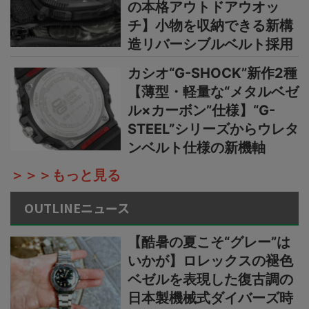
の本格アウトドアウオッ
チ】小物を収納できる新構
造リバーシブルベルト採用
カシオ“G-SHOCK”新作2種
【薄型・軽量な“メタルベゼ
ル×カーボン”仕様】“G-
STEEL”シリーズからウレタ
ンベルト仕様の新機軸
＞＞＞もっと見る
OUTLINEニュース
【酷暑の夏こそ“グレー”は
いかが】ロレックスの褪色
ベゼルを表現した復古調の
日本製機械式ダイバーズ時