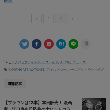
機種
<
1
2
>
-
ピックアップアイテム
,
小スライド
,
新作時計ニュース
-
NORTHGATE WATCHES
,
アイスブルー
,
ノースゲイト ウォッチズ
関連記事
【ブラウンは12本】本日販売！ 漫画
家・江口寿史氏監修の大ヒットコラ