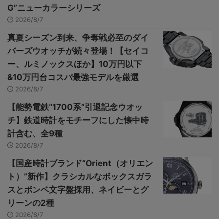
G”ニューカラーシリーズ
2026/8/7
真夏シーズン到来、争奪戦必至のダイ
バーズウオッチが続々登場！【セイコ
ー、ルミノックスほか】10万円以下
&10万円台コスパ最強モデルを厳選
2026/8/7
【能勢電鉄“1700系”引退記念ウオッ
チ】鉄道時計をモチーフにした懐中時
計含む、全9種
2026/8/7
【国産時計ブランド“Orient（オリエン
ト）”新作】クラシカルなボックスガラ
スとボンベ文字盤採用、ネイビーとグ
リーンの2種
2026/8/7