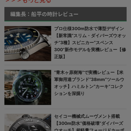
編集長：船平の時計レビュー
プロ仕様300m防水で薄型デザイン
【新常識“スリム・ダイバーズウオッ
チ”3種】スピニカー“スペンス
300”新作モデルを実機レビュー【修
正版】
“青木ヶ原樹海”で実機レビュー【米
軍御用達ブランド“38mm”ツールウ
オッチ】ハミルトン“カーキ”コレク
ションを深掘り
セイコー機械式ムーヴメント搭載
【300m防水“価格破壊”ダイバーズ
ウオッチ】超軽量フォージドカーボ