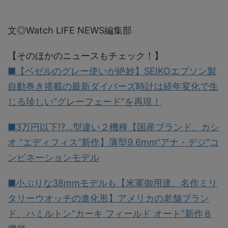
文◎Watch LIFE NEWS編集部
【そのほかのニュースもチェック！】
■【ベゼルのグレー使いが絶妙】SEIKOエプソン製
自動巻き搭載の最新ダイバーズ時計は経年変化で生
じる珍しい“グレーフェード”を再現！
■3万円以下!?…型違い２機種【国産ブランド、カシ
オ “エディフィス”新作】薄型9.6mm“アナ・デジ”コ
ンビネーションモデル
■小ぶりな38mmモデルも【米軍御用達、名作ミリ
タリーウオッチの進化形】アメリカの老舗ブラン
ド、ハミルトン“カーキ フィールド オート”新作８