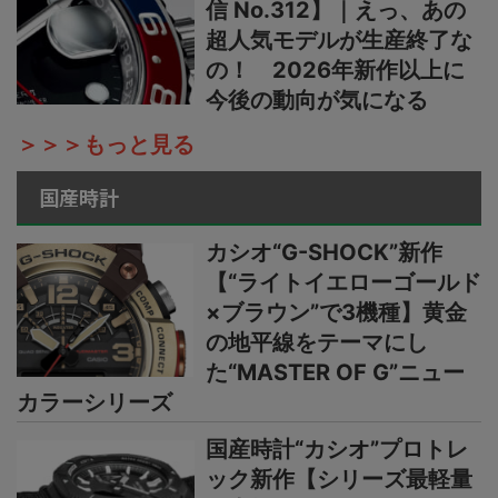
信 No.312】｜えっ、あの
超人気モデルが生産終了な
の！ 2026年新作以上に
今後の動向が気になる
＞＞＞もっと見る
国産時計
カシオ“G-SHOCK”新作
【“ライトイエローゴールド
×ブラウン”で3機種】黄金
の地平線をテーマにし
た“MASTER OF G”ニュー
カラーシリーズ
国産時計“カシオ”プロトレ
ック新作【シリーズ最軽量