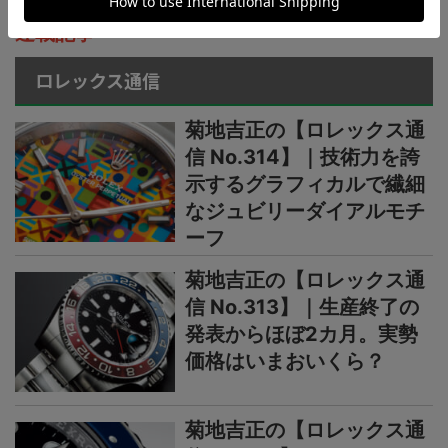
連載記事
ロレックス通信
菊地吉正の【ロレックス通
信 No.314】｜技術力を誇
示するグラフィカルで繊細
なジュビリーダイアルモチ
ーフ
菊地吉正の【ロレックス通
信 No.313】｜生産終了の
発表からほぼ2カ月。実勢
価格はいまおいくら？
菊地吉正の【ロレックス通