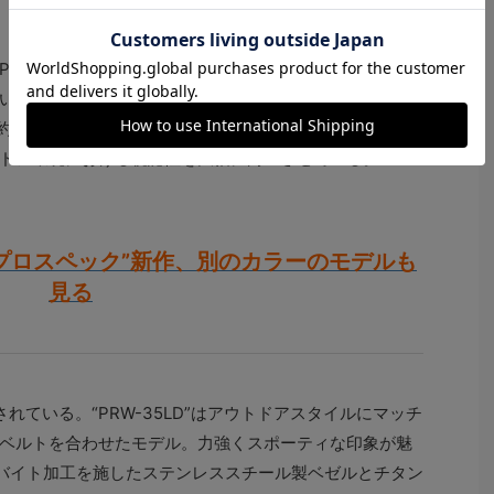
-35LDとPRW-35TLDは
、デジタル表示の下面に蓄
い光を放つ蓄光LCDを搭載したアウトドアウオッチだ。
約5cmの距離から約1分照射すると、最大約1時間発光を
ドア環境における視認性を大幅に向上させている。
プロスペック”新作、別のカラーのモデルも
見る
れている。“PRW-35LD”はアウトドアスタイルにマッチ
ベルトを合わせたモデル。力強くスポーティな印象が魅
ンカーバイト加工を施したステンレススチール製ベゼルとチタン