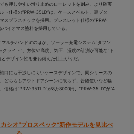
でも押しやすい滑り止めのローレットを刻み、より確実
ト仕様の“PRW-35LD”は、ケースとベルト、裏ブタ
マスプラスチックを採用。ブレスレット仕様の“PRW-
なるバイオマス塗料を採用している。
“マルチバンド6”のほか、ソーラー充電システム“タフソ
バックライト”、方位や高度、気圧、湿度の計測が可能な“ト
能とデザイン性を兼ね備えた仕上がりだ。
袖口にも干渉しにくいケースデザインで、同シリーズの
。どちらもアウトドアシーンに限らず、普段使いなど幅
“PRW-35TLD”が8万8000円、“PRW-35LD”が“4
カシオ“プロスペック”新作モデルを見比べ
る