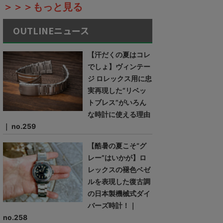
＞＞＞もっと見る
OUTLINEニュース
【汗だくの夏はコレ
でしょ】ヴィンテー
ジ ロレックス用に忠
実再現した“リベッ
トブレス”がいろん
な時計に使える理由
｜ no.259
【酷暑の夏こそ“グ
レー”はいかが】ロ
レックスの褪色ベゼ
ルを表現した復古調
の日本製機械式ダイ
バーズ時計！｜
no.258