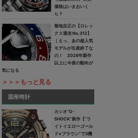
価格はいまおいく
ら？
菊地吉正の【ロレッ
クス通信 No.312】
｜えっ、あの超人気
モデルが生産終了な
の！ 2026年新作
以上に今後の動向が
気になる
＞＞＞もっと見る
国産時計
カシオ“G-
SHOCK”新作【“ラ
イトイエローゴール
ド×ブラウン”で3機