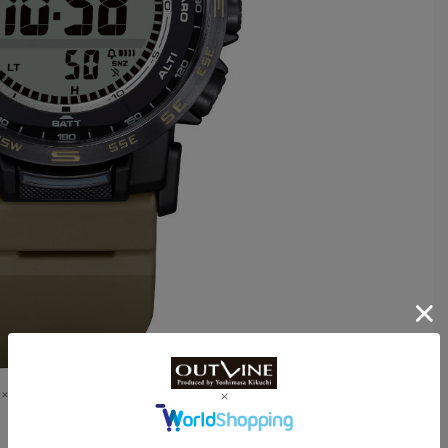
（51.2×44.6㎜サイズ）。タフソーラー。10気圧防水。8万8000円