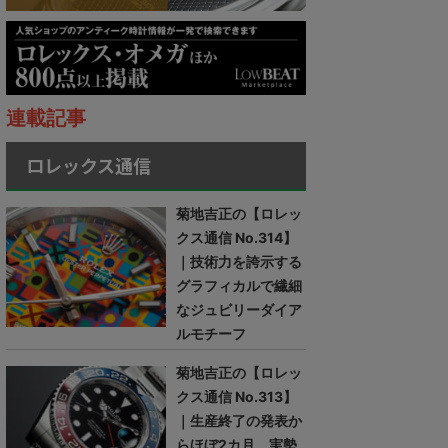
連載記事
ロレックス通信
菊地吉正の【ロレッ
クス通信 No.314】
｜技術力を誇示する
グラフィカルで繊細
なジュビリーダイア
ルモチーフ
菊地吉正の【ロレッ
クス通信 No.313】
｜生産終了の発表か
らほぼ2カ月。実勢