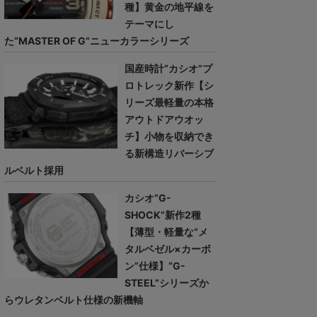
種】黄金の地平線を
テーマにし
た“MASTER OF G”ニューカラーシリーズ
国産時計“カシオ”プ
ロトレック新作【シ
リーズ最軽量の本格
アウトドアウオッ
チ】小物を収納でき
る新構造リバーシブ
ルベルト採用
カシオ“G-
SHOCK”新作2種
【薄型・軽量な“メ
タルベゼル×カーボ
ン”仕様】“G-
STEEL”シリーズか
らウレタンベルト仕様の新機軸