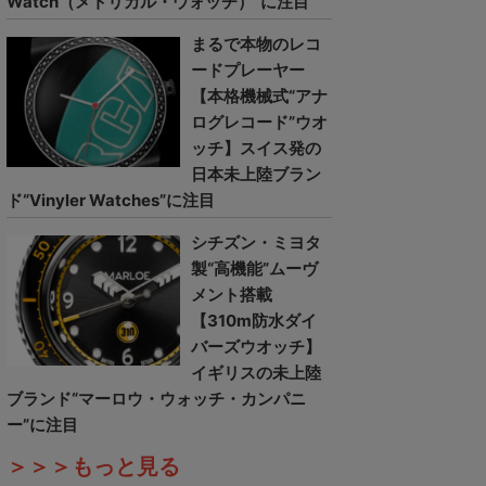
Watch（メトリカル・ウォッチ）”に注目
まるで本物のレコ
ードプレーヤー
【本格機械式“アナ
ログレコード”ウオ
ッチ】スイス発の
日本未上陸ブラン
ド“Vinyler Watches”に注目
シチズン・ミヨタ
製“高機能”ムーヴ
メント搭載
【310m防水ダイ
バーズウオッチ】
イギリスの未上陸
ブランド“マーロウ・ウォッチ・カンパニ
ー”に注目
＞＞＞もっと見る