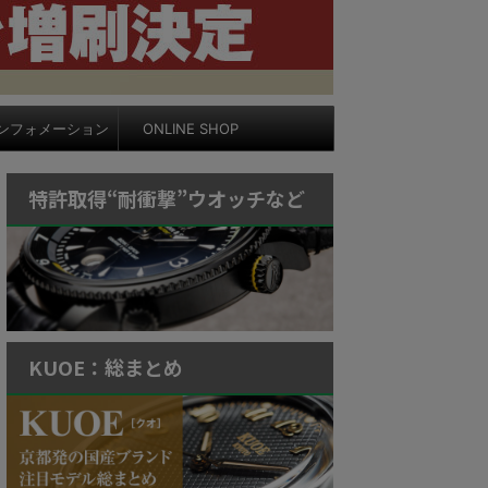
ンフォメーション
ONLINE SHOP
特許取得“耐衝撃”ウオッチなど
KUOE：総まとめ