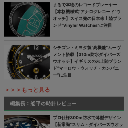
まるで本物のレコードプレーヤー
【本格機械式“アナログレコード”ウ
オッチ】スイス発の日本未上陸ブラ
ンド“Vinyler Watches”に注目
シチズン・ミヨタ製“高機能”ムーヴ
メント搭載【310m防水ダイバーズ
ウオッチ】イギリスの未上陸ブラン
ド“マーロウ・ウォッチ・カンパニ
ー”に注目
＞＞＞もっと見る
編集長：船平の時計レビュー
プロ仕様300m防水で薄型デザイン
【新常識“スリム・ダイバーズウオッ