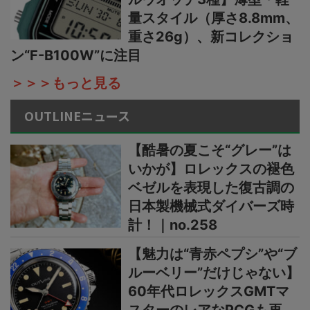
量スタイル（厚さ8.8mm、
重さ26g）、新コレクショ
ン“F-B100W”に注目
＞＞＞もっと見る
OUTLINEニュース
【酷暑の夏こそ“グレー”は
いかが】ロレックスの褪色
ベゼルを表現した復古調の
日本製機械式ダイバーズ時
計！｜no.258
【魅力は“青赤ペプシ”や“ブ
ルーベリー”だけじゃない】
60年代ロレックスGMTマ