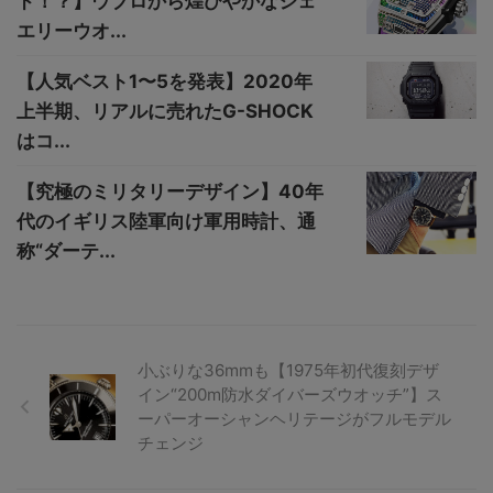
ド！？】ウブロから煌びやかなジェ
エリーウオ...
【人気ベスト1〜5を発表】2020年
上半期、リアルに売れたG-SHOCK
はコ...
【究極のミリタリーデザイン】40年
代のイギリス陸軍向け軍用時計、通
称“ダーテ...
小ぶりな36mmも【1975年初代復刻デザ
イン“200m防水ダイバーズウオッチ”】ス
ーパーオーシャンヘリテージがフルモデル
チェンジ