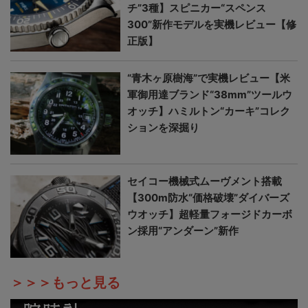
チ”3種】スピニカー“スペンス
300”新作モデルを実機レビュー【修
正版】
“青木ヶ原樹海”で実機レビュー【米
軍御用達ブランド“38mm”ツールウ
オッチ】ハミルトン“カーキ”コレク
ションを深掘り
セイコー機械式ムーヴメント搭載
【300m防水“価格破壊”ダイバーズ
ウオッチ】超軽量フォージドカーボ
ン採用“アンダーン”新作
＞＞＞もっと見る