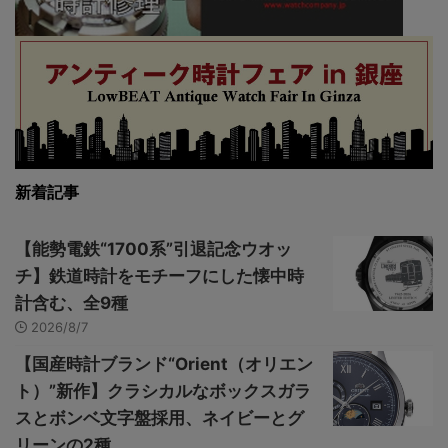
新着記事
【能勢電鉄“1700系”引退記念ウオッ
チ】鉄道時計をモチーフにした懐中時
計含む、全9種
2026/8/7
【国産時計ブランド“Orient（オリエン
ト）”新作】クラシカルなボックスガラ
スとボンベ文字盤採用、ネイビーとグ
リーンの2種