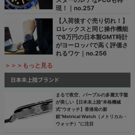
スターのレアなPCGも再
現！｜no.257
【入荷後すぐ売り切れ！】
ロレックスと同じ操作機能
で8万円の日本製GMT時計
がヨーロッパで高く評価さ
れるワケ｜no.256
＞＞＞もっと見る
日本未上陸ブランド
まるで夜空、パープルの多層文字盤
が美しい【日本未上陸“本格機械
式”ウオッチ】香港発の新
鋭“Metrical Watch（メトリカル・
ウォッチ）”に注目