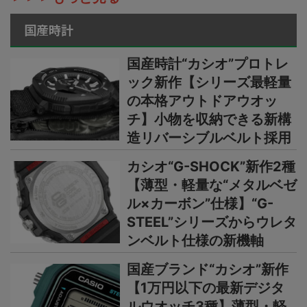
国産時計
国産時計“カシオ”プロトレ
ック新作【シリーズ最軽量
の本格アウトドアウオッ
チ】小物を収納できる新構
造リバーシブルベルト採用
カシオ“G-SHOCK”新作2種
【薄型・軽量な“メタルベゼ
ル×カーボン”仕様】“G-
STEEL”シリーズからウレタ
ンベルト仕様の新機軸
国産ブランド“カシオ”新作
【1万円以下の最新デジタ
ルウオッチ3種】薄型・軽