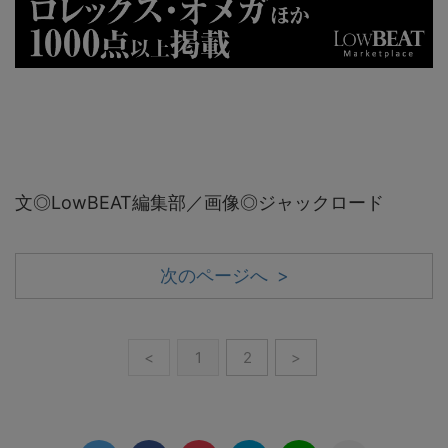
文◎LowBEAT編集部／画像◎ジャックロード
次のページへ >
<
1
2
>