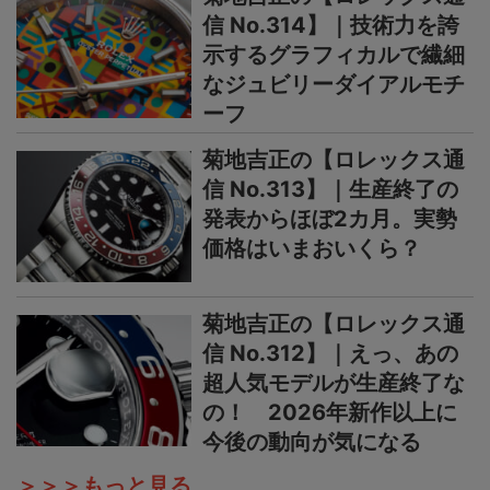
信 No.314】｜技術力を誇
示するグラフィカルで繊細
なジュビリーダイアルモチ
ーフ
菊地吉正の【ロレックス通
信 No.313】｜生産終了の
発表からほぼ2カ月。実勢
価格はいまおいくら？
菊地吉正の【ロレックス通
信 No.312】｜えっ、あの
超人気モデルが生産終了な
の！ 2026年新作以上に
今後の動向が気になる
＞＞＞もっと見る