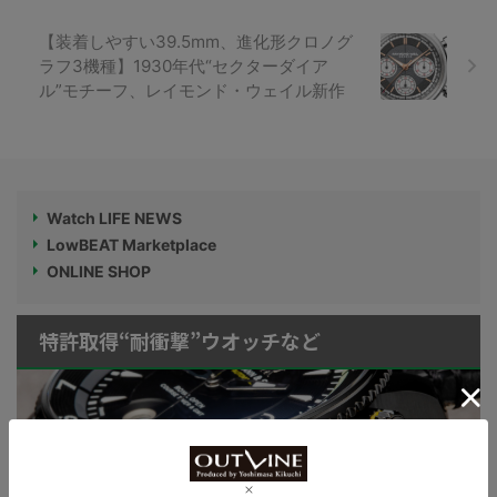
【装着しやすい39.5mm、進化形クロノグ
ラフ3機種】1930年代“セクターダイア
ル”モチーフ、レイモンド・ウェイル新作
Watch LIFE NEWS
LowBEAT Marketplace
ONLINE SHOP
特許取得“耐衝撃”ウオッチなど