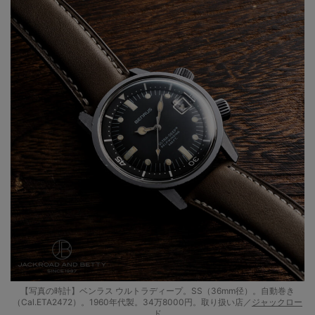
【写真の時計】ベンラス ウルトラディープ。SS（36mm径）。自動巻き
（Cal.ETA2472）。1960年代製。34万8000円。取り扱い店／
ジャックロー
ド