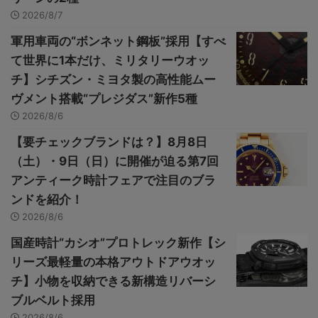
2026/8/7
軍用車両の“ボンネット鋼板”採用【すべ
て世界に1本だけ、ミリタリーウオッ
チ】シチズン・ミヨタ製の高性能ムー
ヴメント搭載“プレジダス”新作5種
2026/8/6
【要チェックブランドは？】8月8日
（土）・9日（日）に開催が迫る第7回
アンティーク時計フェアで注目のブラ
ンドを紹介！
2026/8/6
国産時計“カシオ”プロトレック新作【シ
リーズ最軽量の本格アウトドアウオッ
チ】小物を収納できる新構造リバーシ
ブルベルト採用
2026/8/6