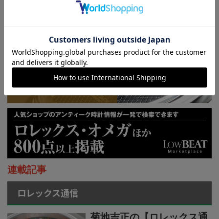
KUOE：総まとめ
連載記事
ロレックス通信
菊地吉正の【ロレックス通