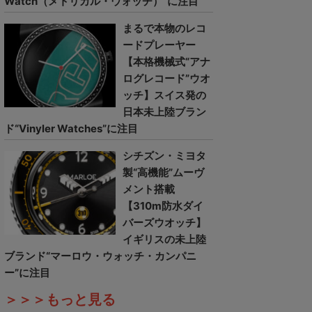
Watch（メトリカル・ウォッチ）”に注目
まるで本物のレコ
ードプレーヤー
【本格機械式“アナ
ログレコード”ウオ
ッチ】スイス発の
日本未上陸ブラン
ド“Vinyler Watches”に注目
シチズン・ミヨタ
製“高機能”ムーヴ
メント搭載
【310m防水ダイ
バーズウオッチ】
イギリスの未上陸
ブランド“マーロウ・ウォッチ・カンパニ
ー”に注目
＞＞＞もっと見る