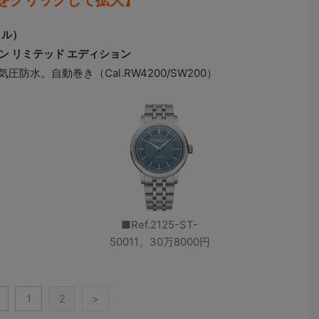
をクリックして拡大】
イル）
パン リミテッド エディション
圧防水。自動巻き（Cal.RW4200/SW200）
■Ref.2125-ST-
50011。30万8000円
1
2
>