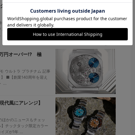
クセラミック
 キャプテンクック ハイセラミ
2。プラズマハイテクセラミック
..
万円オーバー!? 極
モ ウルトラ プラチナム 記事
 ■【創業140周年を迎え
...
を現代風にアレンジ】
のほかのニュースもチェッ
デル】チックタック限定カラー
ズが1年 ...