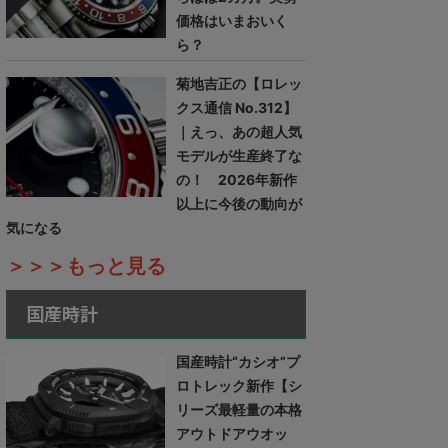
価格はいまおいく
ら？
菊地吉正の【ロレッ
クス通信 No.312】
｜えっ、あの超人気
モデルが生産終了な
の！ 2026年新作
以上に今後の動向が
気になる
＞＞＞もっと見る
国産時計
国産時計“カシオ”プ
ロトレック新作【シ
リーズ最軽量の本格
アウトドアウオッ