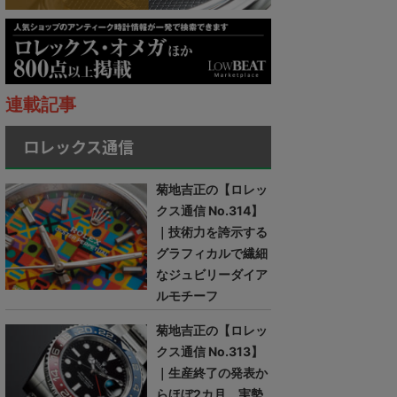
連載記事
ロレックス通信
菊地吉正の【ロレッ
クス通信 No.314】
｜技術力を誇示する
グラフィカルで繊細
なジュビリーダイア
ルモチーフ
菊地吉正の【ロレッ
クス通信 No.313】
｜生産終了の発表か
らほぼ2カ月。実勢