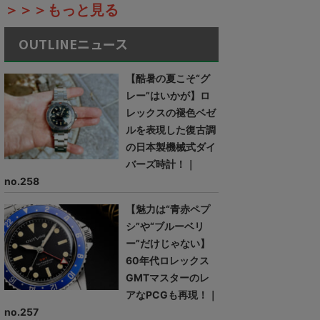
＞＞＞もっと見る
OUTLINEニュース
【酷暑の夏こそ“グ
レー”はいかが】ロ
レックスの褪色ベゼ
ルを表現した復古調
の日本製機械式ダイ
バーズ時計！｜
no.258
【魅力は“青赤ペプ
シ”や“ブルーベリ
ー”だけじゃない】
60年代ロレックス
GMTマスターのレ
アなPCGも再現！｜
no.257