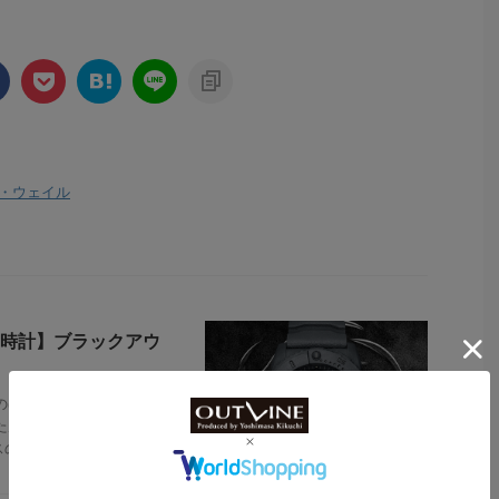
・ウェイル
時計】ブラックアウ
のほかのニュースもチェッ
た原点モデルの進化形!?】こ
作“オリジ ...