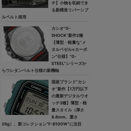
チ】小物を収納でき
る新構造リバーシブ
ルベルト採用
カシオ“G-
SHOCK”新作2種
【薄型・軽量な“メ
タルベゼル×カーボ
ン”仕様】“G-
STEEL”シリーズか
らウレタンベルト仕様の新機軸
国産ブランド“カシ
オ”新作【1万円以下
の最新デジタルウオ
ッチ3種】薄型・軽
量スタイル（厚さ
8.8mm、重さ
26g）、新コレクション“F-B100W”に注目