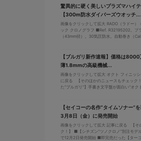
驚異的に硬く美しいプラズマハイテ
【300m防水ダイバーズウオッチ...
画像をクリックして拡大 RADO（ラドー）
ック クロノグラフ ■Ref. R3219520
（43mm径）。30気圧防水。自動巻き（Cal. .
【ブルガリ新作速報】価格は8000
薄1.8mmの高級機械...
画像をクリックして拡大 オクト フィニッシ
に戻る 【そのほかのニュースもチェック！】
た“ブルガリ”】手書き文字盤が面白い“オクト 
【セイコーの名作“タイムソナー”
3月8日（金）に発売開始
画像をクリックして拡大 記事に戻る 【そ
ク！】 ■【シチズン“ツノクロノ”別注モ
で12月2日発売開始 ■即完売だった【ターコイ