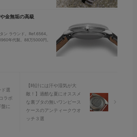
や金無垢の高級
 ラウンド。Ref.6564。
1960年代製。88万5000円。
【時計には汗や湿気が大
ンド選
敵！】過酷な夏にオススメ
”コラボ
な裏ブタの無いワンピース
字盤に
ケースのアンティークウオ
ッチ３選