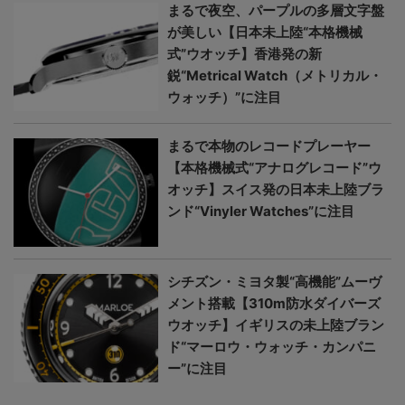
まるで夜空、パープルの多層文字盤
が美しい【日本未上陸“本格機械
式”ウオッチ】香港発の新
鋭“Metrical Watch（メトリカル・
ウォッチ）”に注目
まるで本物のレコードプレーヤー
【本格機械式“アナログレコード”ウ
オッチ】スイス発の日本未上陸ブラ
ンド“Vinyler Watches”に注目
シチズン・ミヨタ製“高機能”ムーヴ
メント搭載【310m防水ダイバーズ
ウオッチ】イギリスの未上陸ブラン
ド“マーロウ・ウォッチ・カンパニ
ー”に注目