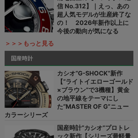
信 No.312】｜えっ、あの
超人気モデルが生産終了な
の！ 2026年新作以上に
今後の動向が気になる
＞＞＞もっと見る
国産時計
カシオ“G-SHOCK”新作
【“ライトイエローゴールド
×ブラウン”で3機種】黄金
の地平線をテーマにし
た“MASTER OF G”ニュー
カラーシリーズ
国産時計“カシオ”プロトレ
ック新作【シリーズ最軽量