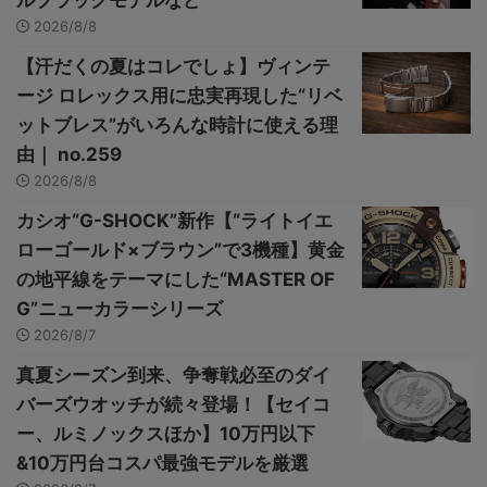
2026/8/8
【汗だくの夏はコレでしょ】ヴィンテ
ージ ロレックス用に忠実再現した“リベ
ットブレス”がいろんな時計に使える理
由｜ no.259
2026/8/8
カシオ“G-SHOCK”新作【“ライトイエ
ローゴールド×ブラウン”で3機種】黄金
の地平線をテーマにした“MASTER OF
G”ニューカラーシリーズ
2026/8/7
真夏シーズン到来、争奪戦必至のダイ
バーズウオッチが続々登場！【セイコ
ー、ルミノックスほか】10万円以下
&10万円台コスパ最強モデルを厳選