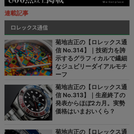
連載記事
ロレックス通信
菊地吉正の【ロレックス通
信 No.314】｜技術力を誇
示するグラフィカルで繊細
なジュビリーダイアルモチ
ーフ
菊地吉正の【ロレックス通
信 No.313】｜生産終了の
発表からほぼ2カ月。実勢
価格はいまおいくら？
菊地吉正の【ロレックス通