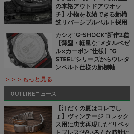
の本格アウトドアウオッ
チ】小物を収納できる新構
造リバーシブルベルト採用
カシオ“G-SHOCK”新作2種
【薄型・軽量な“メタルベゼ
ル×カーボン”仕様】“G-
STEEL”シリーズからウレタ
ンベルト仕様の新機軸
＞＞＞もっと見る
OUTLINEニュース
【汗だくの夏はコレでし
ょ】ヴィンテージ ロレック
ス用に忠実再現した“リベッ
トブレス”がいろんな時計に