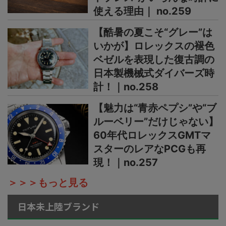
使える理由｜ no.259
【酷暑の夏こそ“グレー”は
いかが】ロレックスの褪色
ベゼルを表現した復古調の
日本製機械式ダイバーズ時
計！｜no.258
【魅力は“青赤ペプシ”や“ブ
ルーベリー”だけじゃない】
60年代ロレックスGMTマ
スターのレアなPCGも再
現！｜no.257
＞＞＞もっと見る
日本未上陸ブランド