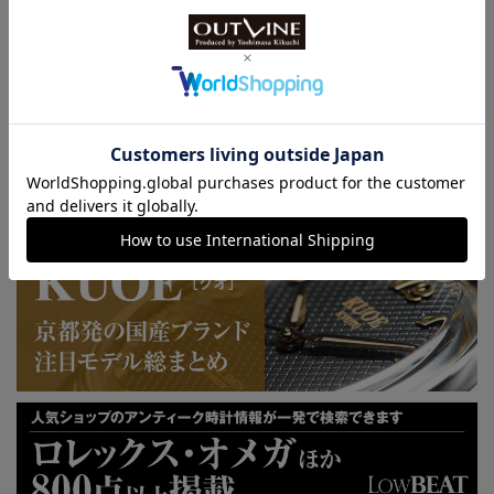
特許取得“耐衝撃”ウオッチなど
KUOE：総まとめ