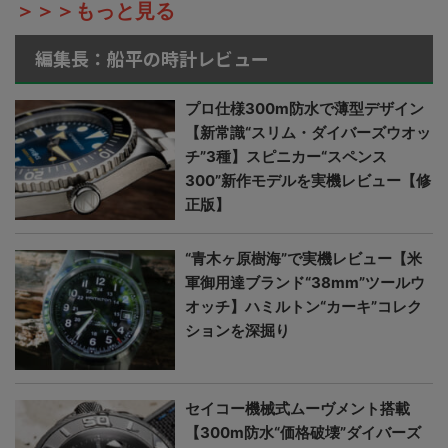
＞＞＞もっと見る
編集長：船平の時計レビュー
プロ仕様300m防水で薄型デザイン
【新常識“スリム・ダイバーズウオッ
チ”3種】スピニカー“スペンス
300”新作モデルを実機レビュー【修
正版】
“青木ヶ原樹海”で実機レビュー【米
軍御用達ブランド“38mm”ツールウ
オッチ】ハミルトン“カーキ”コレク
ションを深掘り
セイコー機械式ムーヴメント搭載
【300m防水“価格破壊”ダイバーズ