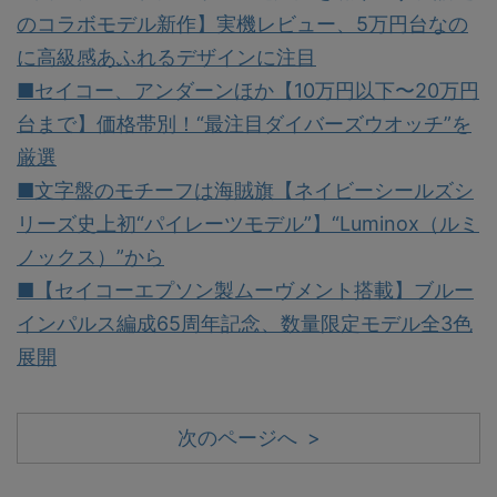
のコラボモデル新作】実機レビュー、5万円台なの
に高級感あふれるデザインに注目
■セイコー、アンダーンほか【10万円以下〜20万円
台まで】価格帯別！“最注目ダイバーズウオッチ”を
厳選
■文字盤のモチーフは海賊旗【ネイビーシールズシ
リーズ史上初“パイレーツモデル”】“Luminox（ルミ
ノックス）”から
■【セイコーエプソン製ムーヴメント搭載】ブルー
インパルス編成65周年記念、数量限定モデル全3色
展開
次のページへ >