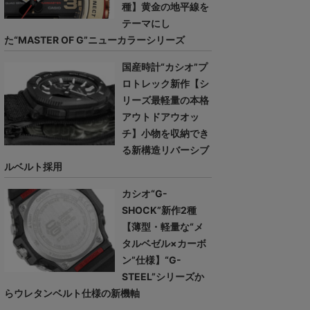
種】黄金の地平線を
テーマにし
た“MASTER OF G”ニューカラーシリーズ
国産時計“カシオ”プ
ロトレック新作【シ
リーズ最軽量の本格
アウトドアウオッ
チ】小物を収納でき
る新構造リバーシブ
ルベルト採用
カシオ“G-
SHOCK”新作2種
【薄型・軽量な“メ
タルベゼル×カーボ
ン”仕様】“G-
STEEL”シリーズか
らウレタンベルト仕様の新機軸