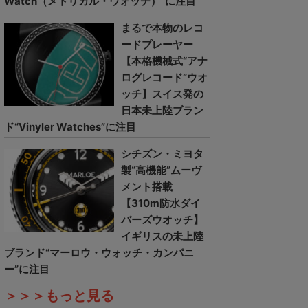
Watch（メトリカル・ウォッチ）”に注目
まるで本物のレコ
ードプレーヤー
【本格機械式“アナ
ログレコード”ウオ
ッチ】スイス発の
日本未上陸ブラン
ド“Vinyler Watches”に注目
シチズン・ミヨタ
製“高機能”ムーヴ
メント搭載
【310m防水ダイ
バーズウオッチ】
イギリスの未上陸
ブランド“マーロウ・ウォッチ・カンパニ
ー”に注目
＞＞＞もっと見る