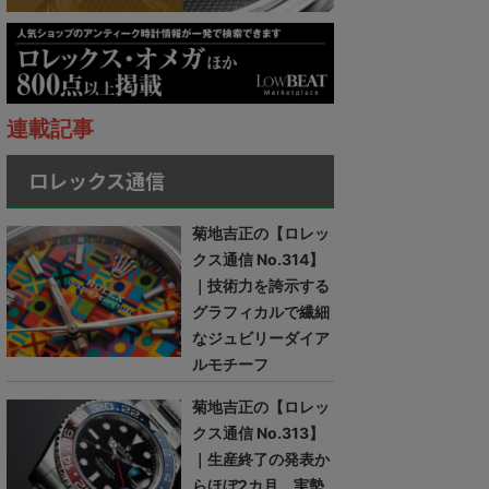
連載記事
ロレックス通信
菊地吉正の【ロレッ
クス通信 No.314】
｜技術力を誇示する
グラフィカルで繊細
なジュビリーダイア
ルモチーフ
菊地吉正の【ロレッ
クス通信 No.313】
｜生産終了の発表か
らほぼ2カ月。実勢