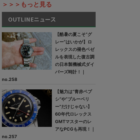
＞＞＞もっと見る
OUTLINEニュース
【酷暑の夏こそ“グ
レー”はいかが】ロ
レックスの褪色ベゼ
ルを表現した復古調
の日本製機械式ダイ
バーズ時計！｜
no.258
【魅力は“青赤ペプ
シ”や“ブルーベリ
ー”だけじゃない】
60年代ロレックス
GMTマスターのレ
アなPCGも再現！｜
no.257