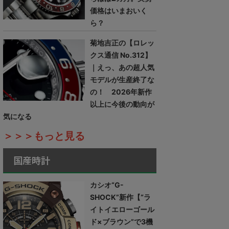
価格はいまおいく
ら？
菊地吉正の【ロレッ
クス通信 No.312】
｜えっ、あの超人気
モデルが生産終了な
の！ 2026年新作
以上に今後の動向が
気になる
＞＞＞もっと見る
国産時計
カシオ“G-
SHOCK”新作【“ラ
イトイエローゴール
ド×ブラウン”で3機