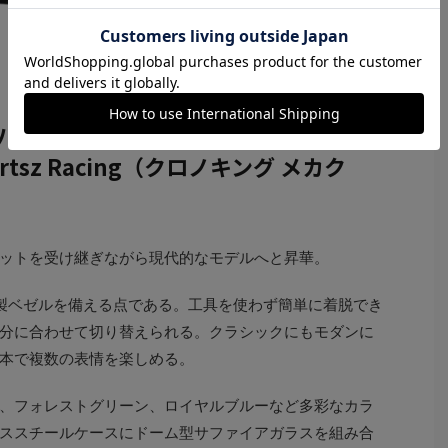
）。10気圧防水。クォーツ（Cal.SEIKO VK63）。11万1000円
n（ニバダ・グレンヒェン）
uartsz Racing（クロノキング メカク
ットを受け継ぎながら現代的なモデルへと昇華。
製ベゼルを備える点である。工具を使わず簡単に着脱でき
分に合わせて切り替えられる。クラシックにもモダンに
本で複数の表情を楽しめる。
、フォレストグリーン、ロイヤルブルーなど多彩なカラ
レススチールケースにドーム型サファイアガラスを組み合