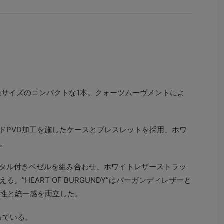
3mm径サイズのコンパクトな1本。クォーツムーヴメントによ
ズゴールドPVD加工を施したケースとブレスレットを採用、ホワ
。
リアクリスタル付きベゼルを組み合わせ、ホワイトレザーストラッ
”HEART OF BURGUNDY”はバーガンディレザーと
認性と統一感を両立した。
っている。