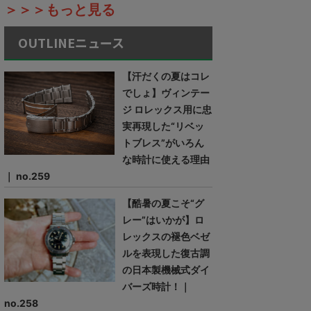
＞＞＞もっと見る
OUTLINEニュース
【汗だくの夏はコレ
でしょ】ヴィンテー
ジ ロレックス用に忠
実再現した“リベッ
トブレス”がいろん
な時計に使える理由
｜ no.259
【酷暑の夏こそ“グ
レー”はいかが】ロ
レックスの褪色ベゼ
ルを表現した復古調
の日本製機械式ダイ
バーズ時計！｜
no.258