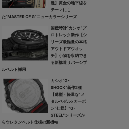
種】黄金の地平線を
テーマにし
た“MASTER OF G”ニューカラーシリーズ
国産時計“カシオ”プ
ロトレック新作【シ
リーズ最軽量の本格
アウトドアウオッ
チ】小物を収納でき
る新構造リバーシブ
ルベルト採用
カシオ“G-
SHOCK”新作2種
【薄型・軽量な“メ
タルベゼル×カーボ
ン”仕様】“G-
STEEL”シリーズか
らウレタンベルト仕様の新機軸