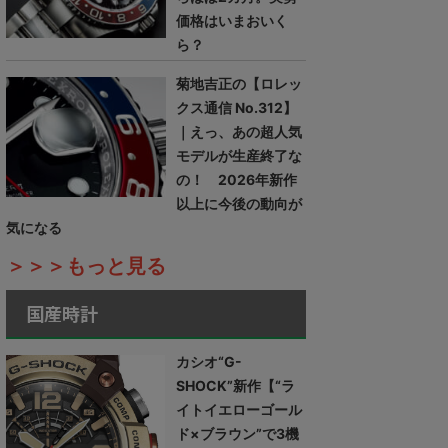
価格はいまおいく
ら？
菊地吉正の【ロレッ
クス通信 No.312】
｜えっ、あの超人気
モデルが生産終了な
の！ 2026年新作
以上に今後の動向が
気になる
＞＞＞もっと見る
国産時計
カシオ“G-
SHOCK”新作【“ラ
イトイエローゴール
ド×ブラウン”で3機