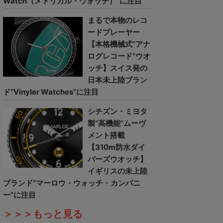
Watch（メトリカル・ウォッチ）”に注目
まるで本物のレコ
ードプレーヤー
【本格機械式“アナ
ログレコード”ウオ
ッチ】スイス発の
日本未上陸ブラン
ド“Vinyler Watches”に注目
シチズン・ミヨタ
製“高機能”ムーヴ
メント搭載
【310m防水ダイ
バーズウオッチ】
イギリスの未上陸
ブランド“マーロウ・ウォッチ・カンパニ
ー”に注目
＞＞＞もっと見る