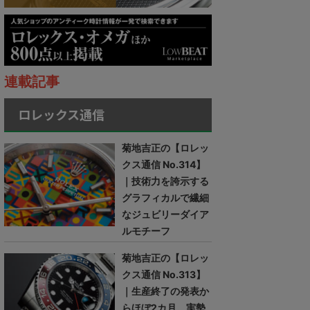
連載記事
ロレックス通信
菊地吉正の【ロレッ
クス通信 No.314】
｜技術力を誇示する
グラフィカルで繊細
なジュビリーダイア
ルモチーフ
菊地吉正の【ロレッ
クス通信 No.313】
｜生産終了の発表か
らほぼ2カ月。実勢