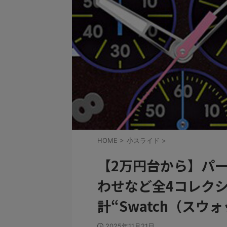
HOME
>
小スライド
>
【2万円台から】パ
わせなど全4コレクシ
計“Swatch（スウ
2025年11月21日