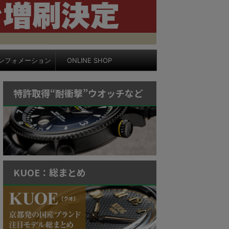
ンフォメーション
ONLINE SHOP
特許取得“耐衝撃”ウオッチなど
KUOE：総まとめ