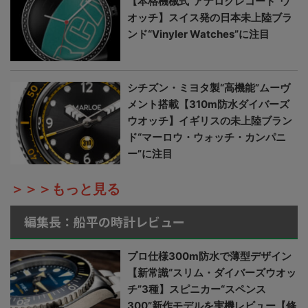
【本格機械式“アナログレコード”ウ
オッチ】スイス発の日本未上陸ブラ
ンド“Vinyler Watches”に注目
シチズン・ミヨタ製“高機能”ムーヴ
メント搭載【310m防水ダイバーズ
ウオッチ】イギリスの未上陸ブラン
ド“マーロウ・ウォッチ・カンパニ
ー”に注目
＞＞＞もっと見る
編集長：船平の時計レビュー
プロ仕様300m防水で薄型デザイン
【新常識“スリム・ダイバーズウオッ
チ”3種】スピニカー“スペンス
300”新作モデルを実機レビュー【修