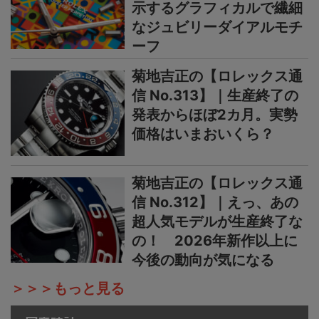
示するグラフィカルで繊細
なジュビリーダイアルモチ
ーフ
菊地吉正の【ロレックス通
信 No.313】｜生産終了の
発表からほぼ2カ月。実勢
価格はいまおいくら？
菊地吉正の【ロレックス通
信 No.312】｜えっ、あの
超人気モデルが生産終了な
の！ 2026年新作以上に
今後の動向が気になる
＞＞＞もっと見る