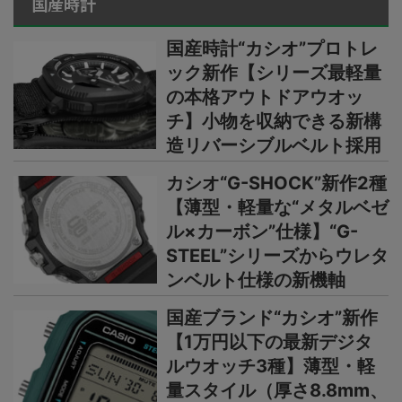
国産時計
国産時計“カシオ”プロトレ
ック新作【シリーズ最軽量
の本格アウトドアウオッ
チ】小物を収納できる新構
造リバーシブルベルト採用
カシオ“G-SHOCK”新作2種
【薄型・軽量な“メタルベゼ
ル×カーボン”仕様】“G-
STEEL”シリーズからウレタ
ンベルト仕様の新機軸
国産ブランド“カシオ”新作
【1万円以下の最新デジタ
ルウオッチ3種】薄型・軽
量スタイル（厚さ8.8mm、