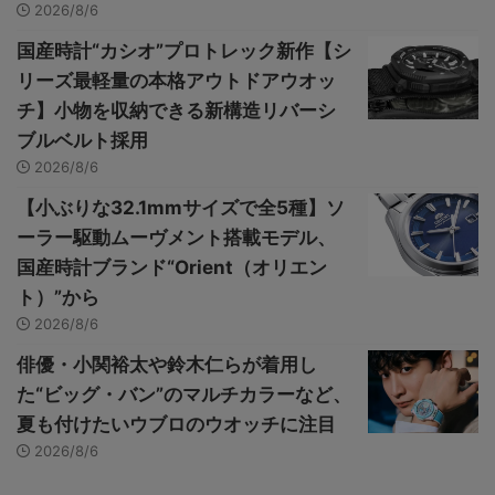
2026/8/6
国産時計“カシオ”プロトレック新作【シ
リーズ最軽量の本格アウトドアウオッ
チ】小物を収納できる新構造リバーシ
ブルベルト採用
2026/8/6
【小ぶりな32.1mmサイズで全5種】ソ
ーラー駆動ムーヴメント搭載モデル、
国産時計ブランド“Orient（オリエン
ト）”から
2026/8/6
俳優・小関裕太や鈴木仁らが着用し
た“ビッグ・バン”のマルチカラーなど、
夏も付けたいウブロのウオッチに注目
2026/8/6