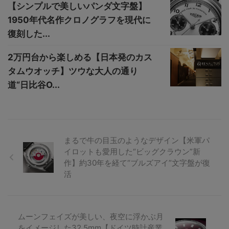
【シンプルで美しいパンダ文字盤】
1950年代名作クロノグラフを現代に
復刻した...
2万円台から楽しめる【日本発のカス
タムウオッチ】ツウな大人の通り
道“日比谷O...
まるで牛の目玉のようなデザイン【米軍パ
イロットも愛用した“ビッグクラウン”新
作】約30年を経て“ブルズアイ”文字盤が復
活
ムーンフェイズが美しい、夜空に浮かぶ月
をイメージした32.5mm【ドイツ時計産業