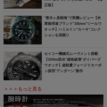
正版】
“青木ヶ原樹海”で実機レビュー【米
軍御用達ブランド“38mm”ツールウ
オッチ】ハミルトン“カーキ”コレク
ションを深掘り
セイコー機械式ムーヴメント搭載
【300m防水“価格破壊”ダイバーズ
ウオッチ】超軽量フォージドカーボ
ン採用“アンダーン”新作
＞＞＞もっと見る