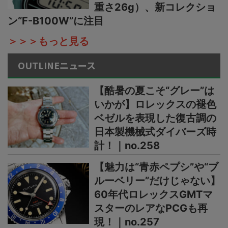
重さ26g）、新コレクショ
ン“F-B100W”に注目
＞＞＞もっと見る
OUTLINEニュース
【酷暑の夏こそ“グレー”は
いかが】ロレックスの褪色
ベゼルを表現した復古調の
日本製機械式ダイバーズ時
計！｜no.258
【魅力は“青赤ペプシ”や“ブ
ルーベリー”だけじゃない】
60年代ロレックスGMTマ
スターのレアなPCGも再
現！｜no.257