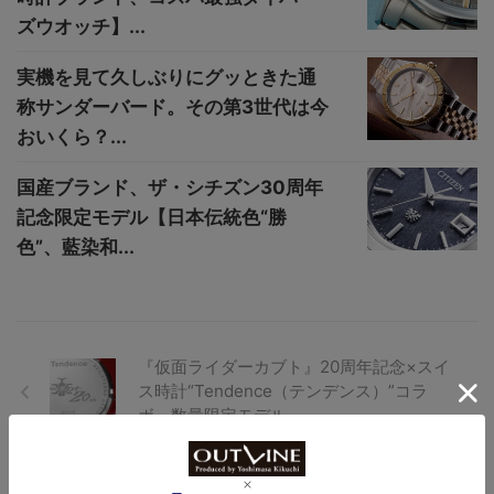
ズウオッチ】...
実機を見て久しぶりにグッときた通
称サンダーバード。その第3世代は今
おいくら？...
国産ブランド、ザ・シチズン30周年
記念限定モデル【日本伝統色“勝
色”、藍染和...
『仮面ライダーカブト』20周年記念×スイ
ス時計“Tendence（テンデンス）”コラ
ボ、数量限定モデル