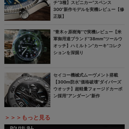
チ”3種】スピニカー“スペンス
300”新作モデルを実機レビュー【修
正版】
“青木ヶ原樹海”で実機レビュー【米
軍御用達ブランド“38mm”ツールウ
オッチ】ハミルトン“カーキ”コレク
ションを深掘り
セイコー機械式ムーヴメント搭載
【300m防水“価格破壊”ダイバーズ
ウオッチ】超軽量フォージドカーボ
ン採用“アンダーン”新作
＞＞＞もっと見る