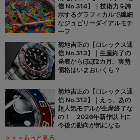
信 No.314】｜技術力を誇
示するグラフィカルで繊細
なジュビリーダイアルモチ
ーフ
菊地吉正の【ロレックス通
信 No.313】｜生産終了の
発表からほぼ2カ月。実勢
価格はいまおいくら？
菊地吉正の【ロレックス通
信 No.312】｜えっ、あの
超人気モデルが生産終了な
の！ 2026年新作以上に
今後の動向が気になる
＞＞＞もっと見る