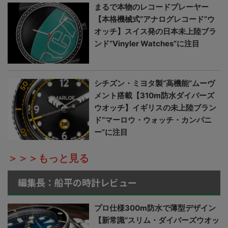
まるで本物のレコードプレーヤー
【本格機械式“アナログレコード”ウ
オッチ】スイス発の日本未上陸ブラ
ンド“Vinyler Watches”に注目
シチズン・ミヨタ製“高機能”ムーヴ
メント搭載【310m防水ダイバーズ
ウオッチ】イギリスの未上陸ブラン
ド“マーロウ・ウォッチ・カンパニ
ー”に注目
＞＞＞もっと見る
編集長：船平の時計レビュー
プロ仕様300m防水で薄型デザイン
【新常識“スリム・ダイバーズウオッ