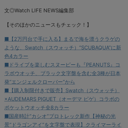
文◎Watch LIFE NEWS編集部
【そのほかのニュースもチェック！】
■【2万円台で手に入る】まるで海を漂うクラゲの
ような、Swatch（スウォッチ）“SCUBAQUA”に新
色4カラー
■ドライブを楽しむスヌーピーも『PEANUTS』コ
ラボウオッチ、ブラック文字盤を含む全3種が日本
発“エンジェルクローバー”から
■【購入制限付きで販売】Swatch（スウォッチ）
×AUDEMARS PIGUET（オーデマ ピゲ）コラボの
ポケットウオッチ全8カラー
■国産時計“カシオ”プロトレック新作【神秘の光
景“ドラゴンアイ”を文字盤で表現】クライマーライ