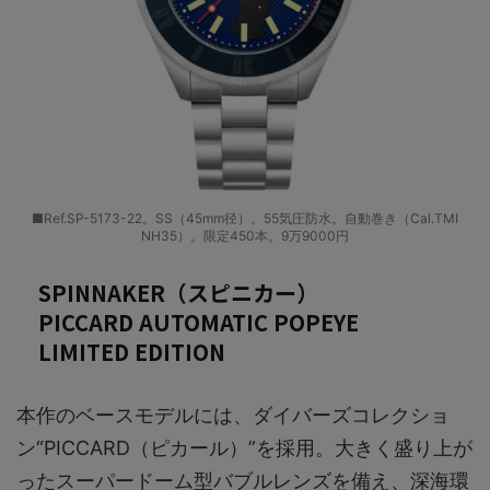
■Ref.SP-5173-22。SS（45mm径）。55気圧防水。自動巻き（Cal.TMI
NH35）。限定450本。9万9000円
SPINNAKER（スピニカー）
PICCARD AUTOMATIC POPEYE
LIMITED EDITION
本作のベースモデルには、ダイバーズコレクショ
ン“PICCARD（ピカール）”を採用。大きく盛り上が
ったスーパードーム型バブルレンズを備え、深海環