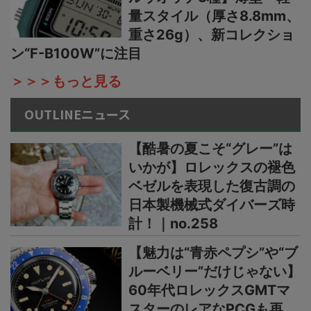
量スタイル（厚さ8.8mm、
重さ26g）、新コレクショ
ン“F-B100W”に注目
＞＞＞もっと見る
OUTLINEニュース
【酷暑の夏こそ“グレー”は
いかが】ロレックスの褪色
ベゼルを表現した復古調の
日本製機械式ダイバーズ時
計！｜no.258
【魅力は“青赤ペプシ”や“ブ
ルーベリー”だけじゃない】
60年代ロレックスGMTマ
スターのレアなPCGも再