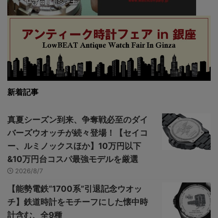
新着記事
真夏シーズン到来、争奪戦必至のダイ
バーズウオッチが続々登場！【セイコ
ー、ルミノックスほか】10万円以下
&10万円台コスパ最強モデルを厳選
2026/8/7
【能勢電鉄“1700系”引退記念ウオッ
チ】鉄道時計をモチーフにした懐中時
計含む、全9種