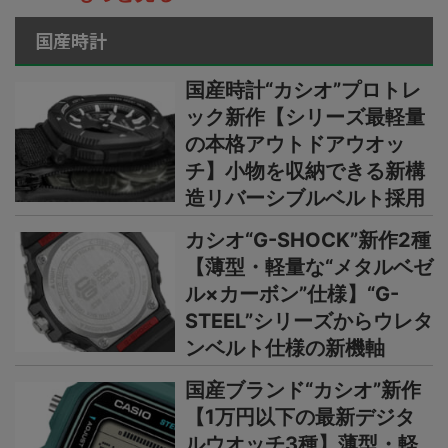
国産時計
国産時計“カシオ”プロトレ
ック新作【シリーズ最軽量
の本格アウトドアウオッ
チ】小物を収納できる新構
造リバーシブルベルト採用
カシオ“G-SHOCK”新作2種
【薄型・軽量な“メタルベゼ
ル×カーボン”仕様】“G-
STEEL”シリーズからウレタ
ンベルト仕様の新機軸
国産ブランド“カシオ”新作
【1万円以下の最新デジタ
ルウオッチ3種】薄型・軽