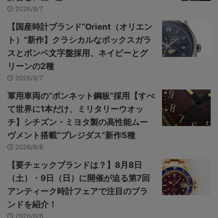
2026/8/7
【国産時計ブランド“Orient（オリエン
ト）”新作】クラシカルなボックスガラ
スとボンベ文字盤採用、ネイビーとグ
リーンの2種
2026/8/7
軍用車両の“ボンネット鋼板”採用【すべ
て世界に1本だけ、ミリタリーウオッ
チ】シチズン・ミヨタ製の高性能ムー
ヴメント搭載“プレジダス”新作5種
2026/8/6
【要チェックブランドは？】8月8日
（土）・9日（日）に開催が迫る第7回
アンティーク時計フェアで注目のブラ
ンドを紹介！
2026/8/6