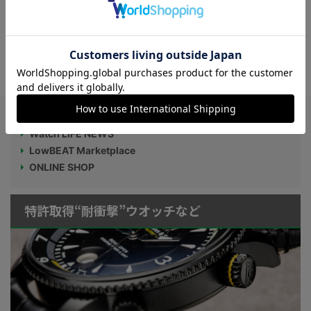
【軽量＆高耐久なフォージドカーボンケー
ス採用】イタリア自転車ブランド“Pinarell
o（ピナレロ）”×“TISSOT（ティソ）”初コ
ラボウオッチ
Watch LIFE NEWS
LowBEAT Marketplace
ONLINE SHOP
特許取得“耐衝撃”ウオッチなど