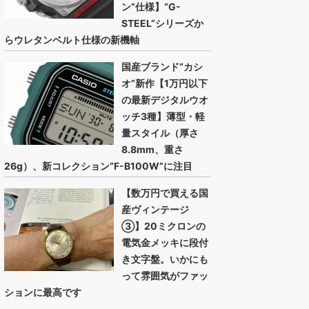
ン”仕様】“G-
STEEL”シリーズか
らウレタンベルト仕様の新機軸
国産ブランド“カシ
オ”新作【1万円以下
の最新デジタルウオ
ッチ3種】薄型・軽
量スタイル（厚さ
8.8mm、重さ
26g）、新コレクション“F-B100W”に注目
【数万円で買える国
産ヴィンテージ
③】20ミクロンの
電気金メッキに段付
き文字盤。いかにも
って雰囲気がファッ
ションに最高です