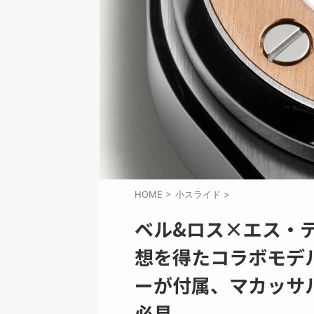
HOME
>
小スライド
>
ベル&ロス×エス・
想を得たコラボモデ
ーが付属、マカッサ
必見