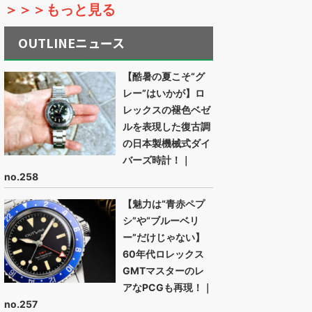
＞＞＞もっと見る
OUTLINEニュース
【酷暑の夏こそ“グ
レー”はいかが】ロ
レックスの褪色ベゼ
ルを表現した復古調
の日本製機械式ダイ
バーズ時計！｜
no.258
【魅力は“青赤ペプ
シ”や“ブルーベリ
ー”だけじゃない】
60年代ロレックス
GMTマスターのレ
アなPCGも再現！｜
no.257