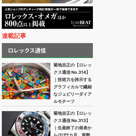
連載記事
ロレックス通信
菊地吉正の【ロレッ
クス通信 No.314】
｜技術力を誇示する
グラフィカルで繊細
なジュビリーダイア
ルモチーフ
菊地吉正の【ロレッ
クス通信 No.313】
｜生産終了の発表か
らほぼ2カ月。実勢