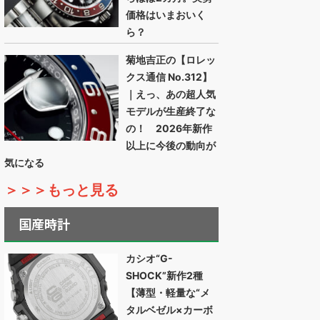
価格はいまおいく
ら？
菊地吉正の【ロレッ
クス通信 No.312】
｜えっ、あの超人気
モデルが生産終了な
の！ 2026年新作
以上に今後の動向が
気になる
＞＞＞もっと見る
国産時計
カシオ“G-
SHOCK”新作2種
【薄型・軽量な“メ
タルベゼル×カーボ