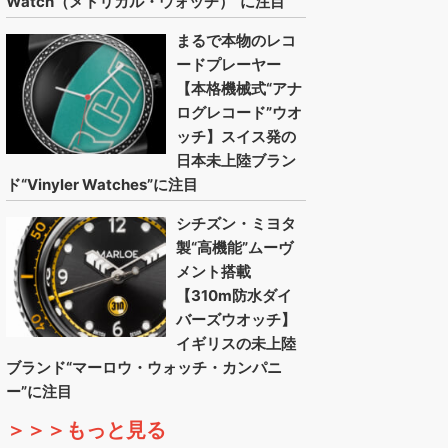
Watch（メトリカル・ウォッチ）”に注目
まるで本物のレコ
ードプレーヤー
【本格機械式“アナ
ログレコード”ウオ
ッチ】スイス発の
日本未上陸ブラン
ド“Vinyler Watches”に注目
シチズン・ミヨタ
製“高機能”ムーヴ
メント搭載
【310m防水ダイ
バーズウオッチ】
イギリスの未上陸
ブランド“マーロウ・ウォッチ・カンパニ
ー”に注目
＞＞＞もっと見る