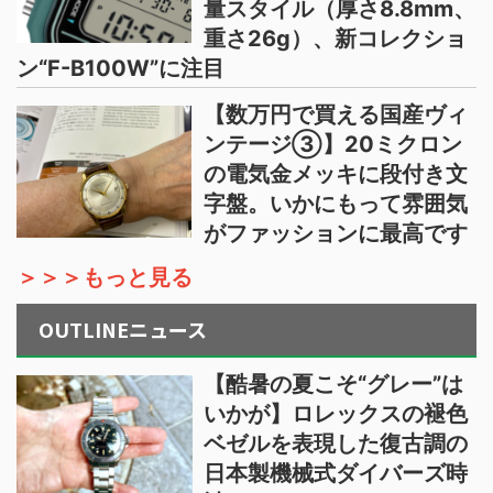
量スタイル（厚さ8.8mm、
重さ26g）、新コレクショ
ン“F-B100W”に注目
【数万円で買える国産ヴィ
ンテージ③】20ミクロン
の電気金メッキに段付き文
字盤。いかにもって雰囲気
がファッションに最高です
＞＞＞もっと見る
OUTLINEニュース
【酷暑の夏こそ“グレー”は
いかが】ロレックスの褪色
ベゼルを表現した復古調の
日本製機械式ダイバーズ時