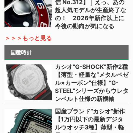
信 No.312】｜えっ、あの
超人気モデルが生産終了な
の！ 2026年新作以上に
今後の動向が気になる
＞＞＞もっと見る
国産時計
カシオ“G-SHOCK”新作2種
【薄型・軽量な“メタルベゼ
ル×カーボン”仕様】“G-
STEEL”シリーズからウレタ
ンベルト仕様の新機軸
国産ブランド“カシオ”新作
【1万円以下の最新デジタ
ルウオッチ3種】薄型・軽