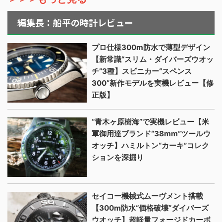
編集長：船平の時計レビュー
プロ仕様300m防水で薄型デザイン
【新常識“スリム・ダイバーズウオッ
チ”3種】スピニカー“スペンス
300”新作モデルを実機レビュー【修
正版】
“青木ヶ原樹海”で実機レビュー【米
軍御用達ブランド“38mm”ツールウ
オッチ】ハミルトン“カーキ”コレク
ションを深掘り
セイコー機械式ムーヴメント搭載
【300m防水“価格破壊”ダイバーズ
ウオッチ】超軽量フォージドカーボ