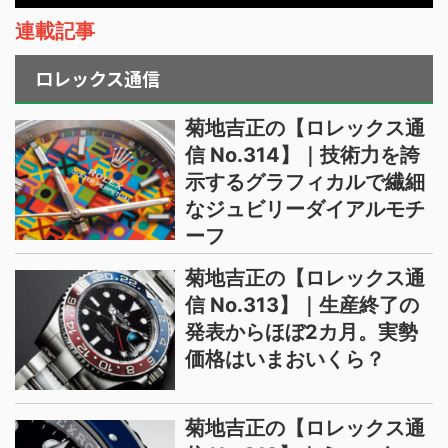
連載記事
ロレックス通信
菊地吉正の【ロレックス通
信 No.314】｜技術力を誇
示するグラフィカルで繊細
なジュビリーダイアルモチ
ーフ
菊地吉正の【ロレックス通
信 No.313】｜生産終了の
発表からほぼ2カ月。実勢
価格はいまおいくら？
菊地吉正の【ロレックス通