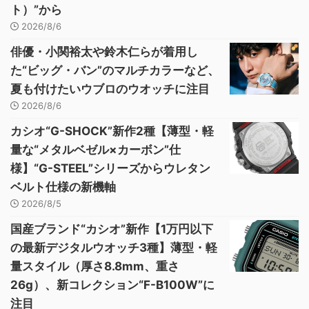
ト）”から
2026/8/6
俳優・小関裕太や鈴木仁らが着用し
た“ビッグ・バン”のマルチカラーなど、
夏も付けたいウブロのウオッチに注目
2026/8/6
カシオ“G-SHOCK”新作2種【薄型・軽
量な“メタルベゼル×カーボン”仕
様】“G-STEEL”シリーズからウレタン
ベルト仕様の新機軸
2026/8/5
国産ブランド“カシオ”新作【1万円以下
の最新デジタルウオッチ3種】薄型・軽
量スタイル（厚さ8.8mm、重さ
26g）、新コレクション“F-B100W”に
注目