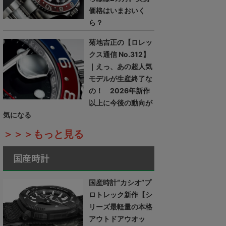
価格はいまおいく
ら？
菊地吉正の【ロレッ
クス通信 No.312】
｜えっ、あの超人気
モデルが生産終了な
の！ 2026年新作
以上に今後の動向が
気になる
＞＞＞もっと見る
国産時計
国産時計“カシオ”プ
ロトレック新作【シ
リーズ最軽量の本格
アウトドアウオッ