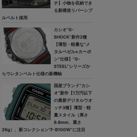
チ】小物を収納でき
る新構造リバーシブ
ルベルト採用
カシオ“G-
SHOCK”新作2種
【薄型・軽量な“メ
タルベゼル×カーボ
ン”仕様】“G-
STEEL”シリーズか
らウレタンベルト仕様の新機軸
国産ブランド“カシ
オ”新作【1万円以下
の最新デジタルウオ
ッチ3種】薄型・軽
量スタイル（厚さ
8.8mm、重さ
26g）、新コレクション“F-B100W”に注目