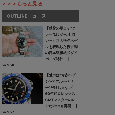
＞＞＞もっと見る
OUTLINEニュース
【酷暑の夏こそ“グ
レー”はいかが】ロ
レックスの褪色ベゼ
ルを表現した復古調
の日本製機械式ダイ
バーズ時計！｜
no.258
【魅力は“青赤ペプ
シ”や“ブルーベリ
ー”だけじゃない】
60年代ロレックス
GMTマスターのレ
アなPCGも再現！｜
no.257