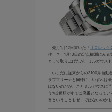
先月1月12日書いた『
【ロレックス
作！？ 1月10日の定点観測にみる
として取り上げたが、ミルガウスも
いまだに従来からの3100系自動巻
サブマリーナと同様に、いずれは最
はないのだが、ことミルガウスに至
うち2種類がすでに廃番となってい
番ということもゼロではないのかも