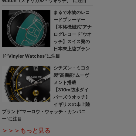
Watch（メトリカル・ウォッチ）”に注目
まるで本物のレコ
ードプレーヤー
【本格機械式“アナ
ログレコード”ウオ
ッチ】スイス発の
日本未上陸ブラン
ド“Vinyler Watches”に注目
シチズン・ミヨタ
製“高機能”ムーヴ
メント搭載
【310m防水ダイ
バーズウオッチ】
イギリスの未上陸
ブランド“マーロウ・ウォッチ・カンパニ
ー”に注目
＞＞＞もっと見る