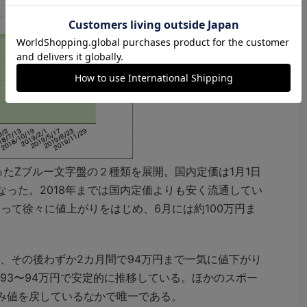
「
ROLEX WEEKLY
DATA
」より
ったZブルー文字盤の２種類を展開。国内定価は1月1日
となった。2018年までは国内定価よりも安く流通してい
って徐々に値上がりをはじめ、6月には約100万円ま
その後わずか2カ月間で94万円まで一気に値下がり
93〜94万円で安定的に推移している。ほかのスポー
み値を戻しているなかで唯一である。