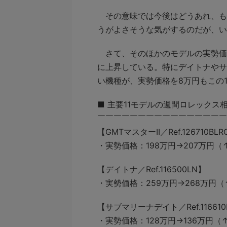
その意味では今後はどうあれ、も
うがよさそうな気がするのだが、い
さて、そのほかのモデルの実勢価格
に上昇している。特に
デイトナやサ
い機種が、実勢価格を8万円もこの
■ 主要11モデルの週間ロレックス相
￣￣￣￣￣￣￣￣￣￣￣￣￣￣￣
【GMTマスターII／Ref.126710BLR
・実勢価格：198万円→207万円
【デイトナ／Ref.116500LN】
・実勢価格：259万円→268万円
【サブマリーナデイト／Ref.116610
・実勢価格：128万円→136万円