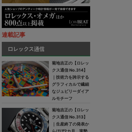
連載記事
ロレックス通信
菊地吉正の【ロレッ
クス通信 No.314】
｜技術力を誇示する
グラフィカルで繊細
なジュビリーダイア
ルモチーフ
菊地吉正の【ロレッ
クス通信 No.313】
｜生産終了の発表か
らほぼ2カ月。実勢