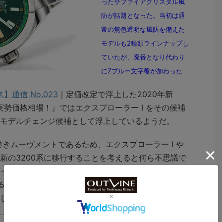
ったサファイアクリスタル風
防が話題となった。当初は通
常の無色透明な風防を備えた
モデルも2種類ラインナップし
ていたが、廃番となり代わり
にZブルー文字盤が加わった
】通信 No.023
｜定価改定で浮上した2020年新
実勢価格相場！』ではエクスプローラー I をその候補
モデルチェンジ候補として浮上しているようだ。
きムーヴメントであるため、エクスプローラー I や
新の3200系に移行することを考えると何ら不思議で
っては、登場当初にあった3種類のバリエーションの
ることを踏まえるとモデルチェンジではなく、次は廃
しれない。
Watch LIFE NEWSの