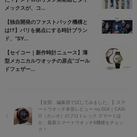
メックスが、コ...
【独自開発のファストバック機構と
は!?】パリを拠点にする時計ブラン
ド、“SY...
【セイコー｜新作時計ニュース】薄
型メカニカルウオッチの原点“ゴール
ドフェザー...
【全部、編集部で試してみました。】スマ
ートウオッチ本音レビュー no.004｜CASI
O（カシオ）のプロトレック スマートほ
か。最新スマートウオッチ6機種をチェッ
ク！