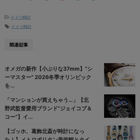
-
ドイツ時計
-
ドイツ時計
関連記事
オメガの新作【小ぶりな37mm】“シ
ーマスター” 2026冬季オリンピック
を...
「マンションが買えちゃう…」【北
野武監督愛用ブランド“ジェイコブ＆
コー”】イ...
【ゴッホ、葛飾北斎が時計になっ
た！】メトロポリタン美術館とタイ