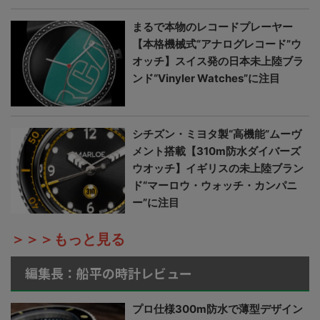
まるで本物のレコードプレーヤー
【本格機械式“アナログレコード”ウ
オッチ】スイス発の日本未上陸ブラ
ンド“Vinyler Watches”に注目
シチズン・ミヨタ製“高機能”ムーヴ
メント搭載【310m防水ダイバーズ
ウオッチ】イギリスの未上陸ブラン
ド“マーロウ・ウォッチ・カンパニ
ー”に注目
＞＞＞もっと見る
編集長：船平の時計レビュー
プロ仕様300m防水で薄型デザイン