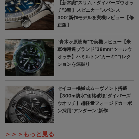
【新常識“スリム・ダイバーズウオッ
チ”3種】スピニカー“スペンス
300”新作モデルを実機レビュー【修
正版】
“青木ヶ原樹海”で実機レビュー【米
軍御用達ブランド“38mm”ツールウ
オッチ】ハミルトン“カーキ”コレク
ションを深掘り
セイコー機械式ムーヴメント搭載
【300m防水“価格破壊”ダイバーズ
ウオッチ】超軽量フォージドカーボ
ン採用“アンダーン”新作
＞＞＞もっと見る