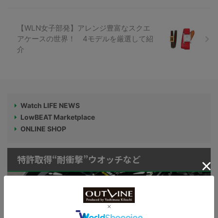
【WLN女子部発】アレンジ豊富なスクエ
アケースの世界！ 4モデルを厳選して紹
介
Watch LIFE NEWS
LowBEAT Marketplace
ONLINE SHOP
特許取得“耐衝撃”ウオッチなど