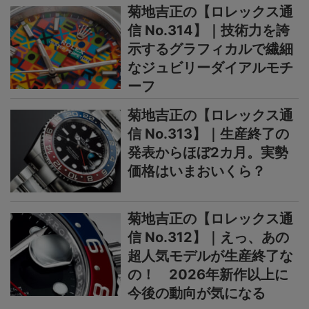
菊地吉正の【ロレックス通
信 No.314】｜技術力を誇
示するグラフィカルで繊細
なジュビリーダイアルモチ
ーフ
菊地吉正の【ロレックス通
信 No.313】｜生産終了の
発表からほぼ2カ月。実勢
価格はいまおいくら？
菊地吉正の【ロレックス通
信 No.312】｜えっ、あの
超人気モデルが生産終了な
の！ 2026年新作以上に
今後の動向が気になる