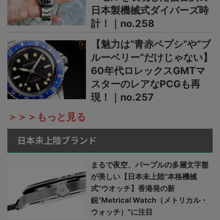
日本製機械式ダイバーズ時
計！｜no.258
【魅力は“青赤ペプシ”や“ブ
ルーベリー”だけじゃない】
60年代ロレックスGMTマ
スターのレアなPCGも再
現！｜no.257
＞＞＞もっと見る
日本未上陸ブランド
まるで夜空、パープルの多層文字盤
が美しい【日本未上陸“本格機械
式”ウオッチ】香港発の新
鋭“Metrical Watch（メトリカル・
ウォッチ）”に注目