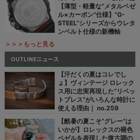
【薄型・軽量な“メタルベゼ
ル×カーボン”仕様】“G-
STEEL”シリーズからウレタ
ンベルト仕様の新機軸
＞＞＞もっと見る
OUTLINEニュース
【汗だくの夏はコレでし
ょ】ヴィンテージ ロレック
ス用に忠実再現した“リベッ
トブレス”がいろんな時計に
使える理由｜ no.259
【酷暑の夏こそ“グレー”は
いかが】ロレックスの褪色
ベゼルを表現した復古調の