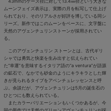
43mmのケース径に対して13.4㎜径という大きな
ムーンフェイズ表示は、実際の月を転写して仕上げ
られており、そのリアルさが好評を博している同シ
リーズ。新作ではこのムーンをベースに、文字盤に
天然のアヴェンチュリンストーンが採用されてい
る。
このアヴェンチュリン ストーンとは、古代ギリ
シャでは勇気と快楽を生み出すと伝えられてい
た“幸運”を意味するイタリア語の“a ventura”が語源
の鉱石で、なかでも砂金のようにキラキラとした輝
きが見られるタイプをアベンチュレッセンスと呼
ぶ。余談だが、アヴェンチュリンは5月の誕生石の
ひとつにも数えられている。
またカラーバリエーションもいくつかあるが、今
回の新作では天然のグリーンアヴェンチュリンが採