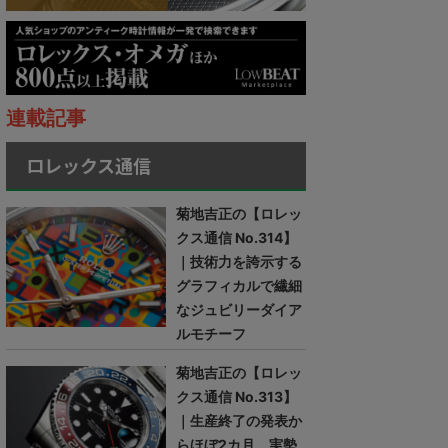
連載記事
ロレックス通信
菊地吉正の【ロレッ
クス通信 No.314】
｜技術力を誇示する
グラフィカルで繊細
なジュビリーダイア
ルモチーフ
菊地吉正の【ロレッ
クス通信 No.313】
｜生産終了の発表か
らほぼ2カ月。実勢