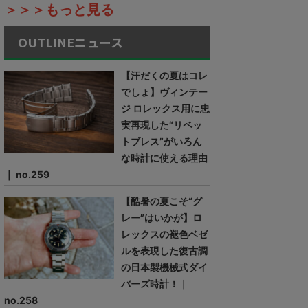
＞＞＞もっと見る
OUTLINEニュース
【汗だくの夏はコレ
でしょ】ヴィンテー
ジ ロレックス用に忠
実再現した“リベッ
トブレス”がいろん
な時計に使える理由
｜ no.259
【酷暑の夏こそ“グ
レー”はいかが】ロ
レックスの褪色ベゼ
ルを表現した復古調
の日本製機械式ダイ
バーズ時計！｜
no.258