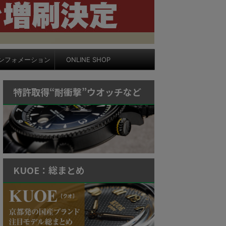
ンフォメーション
ONLINE SHOP
特許取得“耐衝撃”ウオッチなど
KUOE：総まとめ