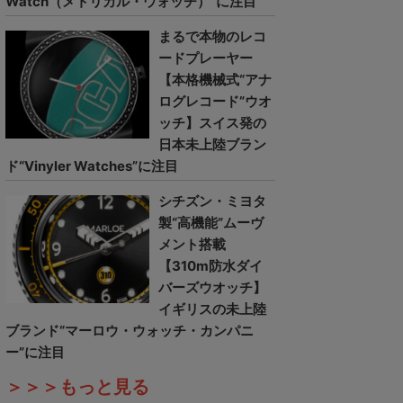
Watch（メトリカル・ウォッチ）”に注目
まるで本物のレコ
ードプレーヤー
【本格機械式“アナ
ログレコード”ウオ
ッチ】スイス発の
日本未上陸ブラン
ド“Vinyler Watches”に注目
シチズン・ミヨタ
製“高機能”ムーヴ
メント搭載
【310m防水ダイ
バーズウオッチ】
イギリスの未上陸
ブランド“マーロウ・ウォッチ・カンパニ
ー”に注目
＞＞＞もっと見る