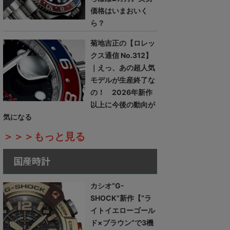
価格はいまおいく
ら？
菊地吉正の【ロレッ
クス通信 No.312】
｜えっ、あの超人気
モデルが生産終了な
の！ 2026年新作
以上に今後の動向が
気になる
＞＞＞もっと見る
国産時計
カシオ“G-
SHOCK”新作【“ラ
イトイエローゴール
ド×ブラウン”で3機