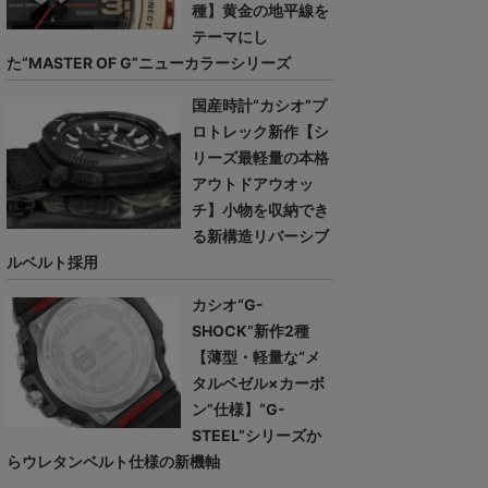
種】黄金の地平線を
テーマにし
た“MASTER OF G”ニューカラーシリーズ
国産時計“カシオ”プ
ロトレック新作【シ
リーズ最軽量の本格
アウトドアウオッ
チ】小物を収納でき
る新構造リバーシブ
ルベルト採用
カシオ“G-
SHOCK”新作2種
【薄型・軽量な“メ
タルベゼル×カーボ
ン”仕様】“G-
STEEL”シリーズか
らウレタンベルト仕様の新機軸