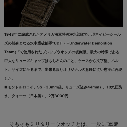
1943年に編成されたアメリカ海軍特殊潜水部隊で、現ネイビーシール
ズの前身となる水中爆破部隊“UDT（＝Underwater Demolition
Team）”で使用されたブシップウオッチの復刻版。最大の特徴である
巨大なリューズキャップはもちろんのこと、ケースから文字盤、ベル
ト、サイズに至るまで、出来る限りオリジナルの意匠に従い忠実に再現
した。
■モントルロロイ。SS（33mm径、リューズ込み44mm）。10気圧防
水。クォーツ（日本製）。2万3000円
そもそもミリタリーウオッチとは、一般に“軍隊