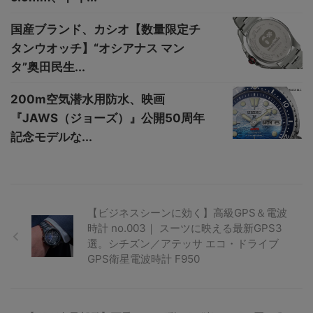
国産ブランド、カシオ【数量限定チ
タンウオッチ】“オシアナス マン
タ”奥田民生...
200m空気潜⽔⽤防⽔、映画
『JAWS（ジョーズ）』公開50周年
記念モデルな...
【ビジネスシーンに効く】高級GPS＆電波
時計 no.003｜ スーツに映える最新GPS3
選。シチズン／アテッサ エコ・ドライブ
GPS衛星電波時計 F950