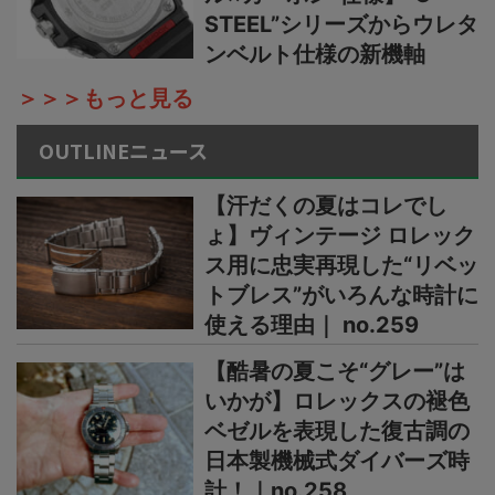
STEEL”シリーズからウレタ
ンベルト仕様の新機軸
＞＞＞もっと見る
OUTLINEニュース
【汗だくの夏はコレでし
ょ】ヴィンテージ ロレック
ス用に忠実再現した“リベッ
トブレス”がいろんな時計に
使える理由｜ no.259
【酷暑の夏こそ“グレー”は
いかが】ロレックスの褪色
ベゼルを表現した復古調の
日本製機械式ダイバーズ時
計！｜no.258