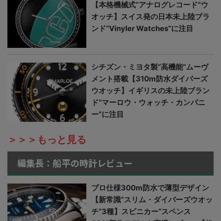
【本格機械式“アナログレコード”ウ
オッチ】スイス発の日本未上陸ブラ
ンド“Vinyler Watches”に注目
シチズン・ミヨタ製“高機能”ムーヴ
メント搭載【310m防水ダイバーズ
ウオッチ】イギリスの未上陸ブラン
ド“マーロウ・ウォッチ・カンパニ
ー”に注目
＞＞＞もっと見る
編集長：船平の時計レビュー
プロ仕様300m防水で薄型デザイン
【新常識“スリム・ダイバーズウオッ
チ”3種】スピニカー“スペンス