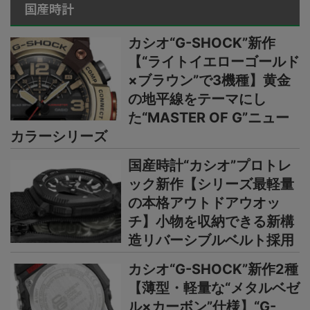
国産時計
カシオ“G-SHOCK”新作
【“ライトイエローゴールド
×ブラウン”で3機種】黄金
の地平線をテーマにし
た“MASTER OF G”ニュー
カラーシリーズ
国産時計“カシオ”プロトレ
ック新作【シリーズ最軽量
の本格アウトドアウオッ
チ】小物を収納できる新構
造リバーシブルベルト採用
カシオ“G-SHOCK”新作2種
【薄型・軽量な“メタルベゼ
ル×カーボン”仕様】“G-