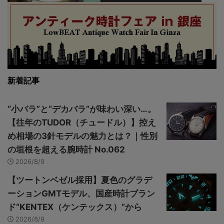
新着記事
“小バラ”と“デカバラ”が味わい深い…。
【往年のTUDOR（チュードル）】控え
め相場の3針モデルの魅力とは？｜性別
の垣根を超える腕時計 No.062
2026/8/9
【ツートンベゼル採用】夏色のグラデ
ーションGMTモデル、国産時計ブラン
ド“KENTEX（ケンテックス）”から
2026/8/9