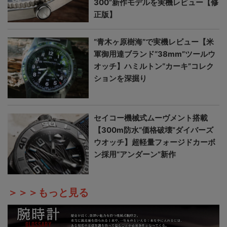
300”新作モデルを実機レビュー【修
正版】
“青木ヶ原樹海”で実機レビュー【米
軍御用達ブランド“38mm”ツールウ
オッチ】ハミルトン“カーキ”コレク
ションを深掘り
セイコー機械式ムーヴメント搭載
【300m防水“価格破壊”ダイバーズ
ウオッチ】超軽量フォージドカーボ
ン採用“アンダーン”新作
＞＞＞もっと見る