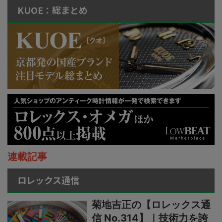
KUOE：総まとめ
連載記事
ロレックス通信
菊地吉正の【ロレックス通
信 No.314】｜技術力を誇