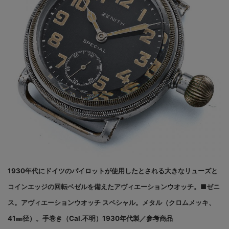
1930年代にドイツのパイロットが使用したとされる大きなリューズと
コインエッジの回転ベゼルを備えたアヴィエーションウオッチ。■ゼニ
ス。アヴィエーションウオッチ スペシャル。メタル（クロムメッキ、
41㎜径）。手巻き（Cal.不明）1930年代製／参考商品