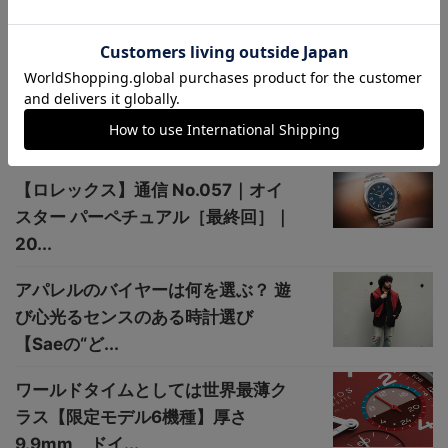
-
LowBEAT magazine
関連記事
【ロレックス】通信 No.057｜オイ
スター パーペチュアル［最終回］｜
20...
アパレルのバイヤーは何を選ぶ？ 遊
び心光るセンスのある時計選び
【Saeの“ど...
ワールドタイムとしては世界最薄ク
ラス【限定モデル6機種】厚さ
9.9mm、ドイ...