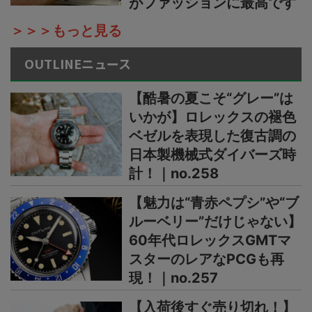
がファッションに最高です
＞＞＞もっと見る
OUTLINEニュース
【酷暑の夏こそ“グレー”は
いかが】ロレックスの褪色
ベゼルを表現した復古調の
日本製機械式ダイバーズ時
計！｜no.258
【魅力は“青赤ペプシ”や“ブ
ルーベリー”だけじゃない】
60年代ロレックスGMTマ
スターのレアなPCGも再
現！｜no.257
【入荷後すぐ売り切れ！】