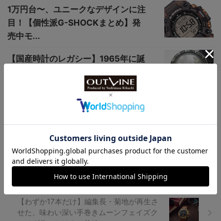
1万円台〜、ユニークなデザインに注
目！【個性派G-SHOCKまとめ】発
売中モ...
【国産時計のレガシー】1965年に誕
生した“セイコーダイバー”の系譜を
辿る
【A.ランゲ＆ゾーネ創業175周年記念連載
Vol.3】希少なアニバーサリーモデルの魅
力に迫る（前編）
【わずか17本だけ】編集長・菊地が再生さ
せた、味わい深い手巻きムーンフェイズク