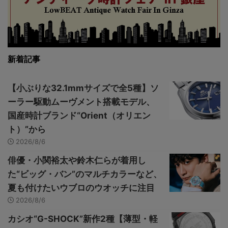
新着記事
【小ぶりな32.1mmサイズで全5種】ソ
ーラー駆動ムーヴメント搭載モデル、
国産時計ブランド“Orient（オリエン
ト）”から
2026/8/6
俳優・小関裕太や鈴木仁らが着用し
た“ビッグ・バン”のマルチカラーなど、
夏も付けたいウブロのウオッチに注目
2026/8/6
カシオ“G-SHOCK”新作2種【薄型・軽