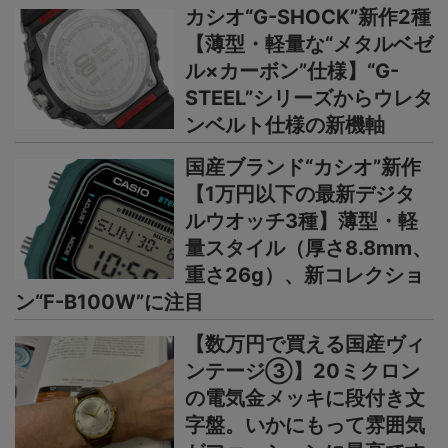
カシオ“G-SHOCK”新作2種
【薄型・軽量な“メタルベゼ
ル×カーボン”仕様】“G-
STEEL”シリーズからウレタ
ンベルト仕様の新機軸
国産ブランド“カシオ”新作
【1万円以下の最新デジタ
ルウオッチ3種】薄型・軽
量スタイル（厚さ8.8mm、
重さ26g）、新コレクショ
ン“F-B100W”に注目
【数万円で買える国産ヴィ
ンテージ③】20ミクロン
の電気金メッキに段付き文
字盤。いかにもって雰囲気