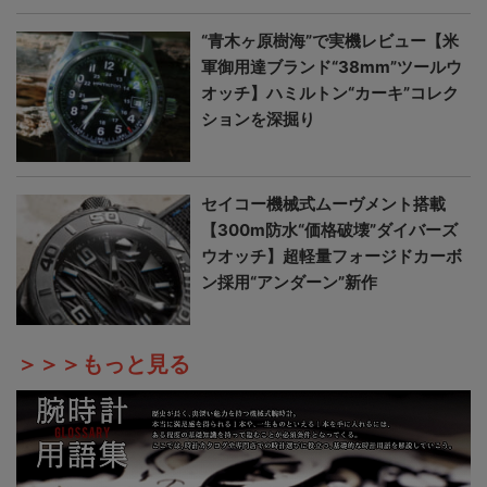
“青木ヶ原樹海”で実機レビュー【米
軍御用達ブランド“38mm”ツールウ
オッチ】ハミルトン“カーキ”コレク
ションを深掘り
セイコー機械式ムーヴメント搭載
【300m防水“価格破壊”ダイバーズ
ウオッチ】超軽量フォージドカーボ
ン採用“アンダーン”新作
＞＞＞もっと見る