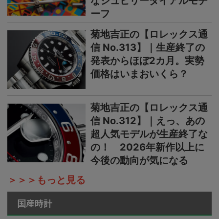
なジュビリーダイアルモチ
ーフ
菊地吉正の【ロレックス通
信 No.313】｜生産終了の
発表からほぼ2カ月。実勢
価格はいまおいくら？
菊地吉正の【ロレックス通
信 No.312】｜えっ、あの
超人気モデルが生産終了な
の！ 2026年新作以上に
今後の動向が気になる
＞＞＞もっと見る
国産時計