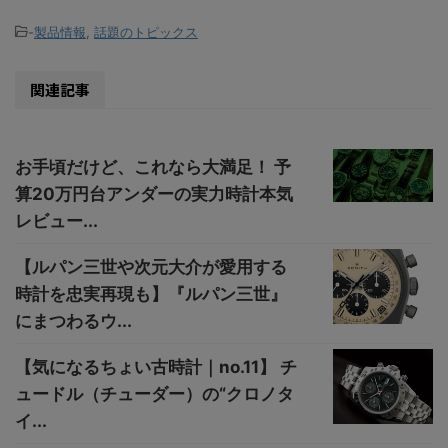
-
製品情報
,
話題のトピックス
関連記事
お手頃だけど、これなら大満足！ 予
算20万円台アンダーの実力時計本気
レビュー...
【ルパン三世や次元大介が愛用する
時計を忠実再現も】『ルパン三世』
にまつわるウ...
【気になるちょい古時計｜no.11】 チ
ュードル（チューダー）の“クロノタ
イ...