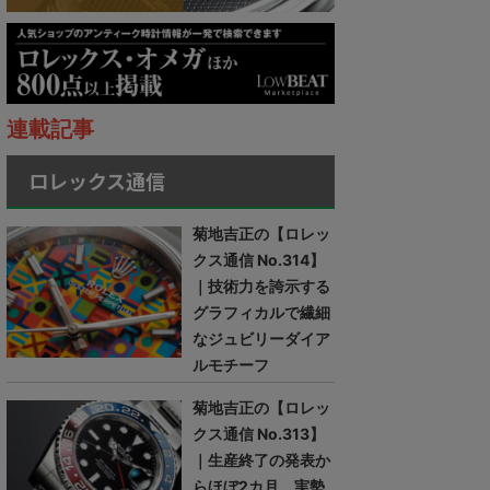
連載記事
ロレックス通信
菊地吉正の【ロレッ
クス通信 No.314】
｜技術力を誇示する
グラフィカルで繊細
なジュビリーダイア
ルモチーフ
菊地吉正の【ロレッ
クス通信 No.313】
｜生産終了の発表か
らほぼ2カ月。実勢