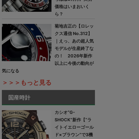
価格はいまおいく
ら？
菊地吉正の【ロレッ
クス通信 No.312】
｜えっ、あの超人気
モデルが生産終了な
の！ 2026年新作
以上に今後の動向が
気になる
＞＞＞もっと見る
国産時計
カシオ“G-
SHOCK”新作【“ラ
イトイエローゴール
ド×ブラウン”で3機