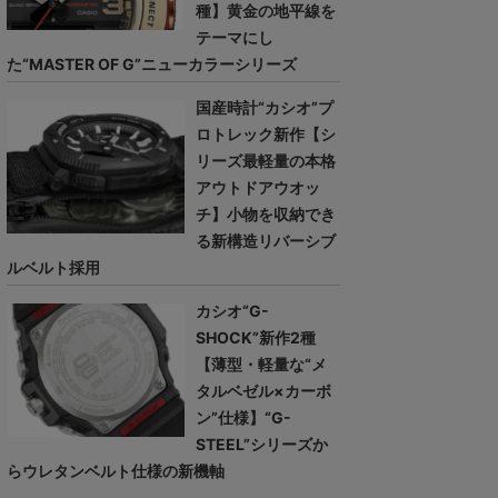
種】黄金の地平線を
テーマにし
た“MASTER OF G”ニューカラーシリーズ
国産時計“カシオ”プ
ロトレック新作【シ
リーズ最軽量の本格
アウトドアウオッ
チ】小物を収納でき
る新構造リバーシブ
ルベルト採用
カシオ“G-
SHOCK”新作2種
【薄型・軽量な“メ
タルベゼル×カーボ
ン”仕様】“G-
STEEL”シリーズか
らウレタンベルト仕様の新機軸