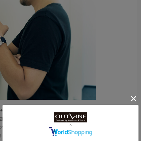
ャープさだ。ケースのキワがしっかり立っており、ヘア
加工がなされている。ケースと文字盤に使われているの
た新合金“eSteel”だが、“リサイクル素材は安っぽいの
見てみればすぐに払拭される。そもそもステンレススチー