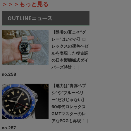
＞＞＞もっと見る
OUTLINEニュース
【酷暑の夏こそ“グ
レー”はいかが】ロ
レックスの褪色ベゼ
ルを表現した復古調
の日本製機械式ダイ
バーズ時計！｜
no.258
【魅力は“青赤ペプ
シ”や“ブルーベリ
ー”だけじゃない】
60年代ロレックス
GMTマスターのレ
アなPCGも再現！｜
no.257