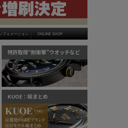
ンフォメーション
ONLINE SHOP
特許取得“耐衝撃”ウオッチなど
KUOE：総まとめ