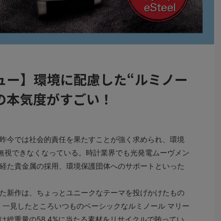
ュー】環境に配慮した“ルミノー
l”の本気度がすごい！
昨今では社会的責任を果たすことが強く求められ、環境
を無視できなくなっている。時計業界でも光発電ムーヴメン
経た貴金属の採用、環境保護団体へのサポートといった
た新作は、ちょっとユニークなテーマを投げかけたもの
l”は、一見したところいつものベーシックなルミノール マリー
は総重量の58.4%に当たる素材をリサイクルで賄ってい