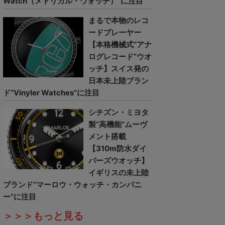
Watch（メトリカル・ウォッチ）”に注目
まるで本物のレコ
ードプレーヤー
【本格機械式“アナ
ログレコード”ウオ
ッチ】スイス発の
日本未上陸ブラン
ド“Vinyler Watches”に注目
シチズン・ミヨタ
製“高機能”ムーヴ
メント搭載
【310m防水ダイ
バーズウオッチ】
イギリスの未上陸
ブランド“マーロウ・ウォッチ・カンパニ
ー”に注目
＞＞＞もっと見る