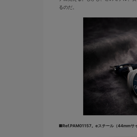
るのだ。
■Ref.PAM01157。eスチール（44mmサ