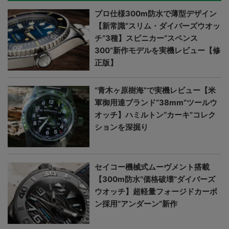
プロ仕様300m防水で薄型デザイン
【新常識“スリム・ダイバーズウオッ
チ”3種】スピニカー“スペンス
300”新作モデルを実機レビュー【修
正版】
“青木ヶ原樹海”で実機レビュー【米
軍御用達ブランド“38mm”ツールウ
オッチ】ハミルトン“カーキ”コレク
ションを深掘り
セイコー機械式ムーヴメント搭載
【300m防水“価格破壊”ダイバーズ
ウオッチ】超軽量フォージドカーボ
ン採用“アンダーン”新作