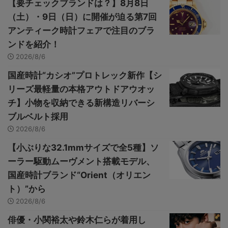
【要チェックブランドは？】8月8日
（土）・9日（日）に開催が迫る第7回
アンティーク時計フェアで注目のブラ
ンドを紹介！
2026/8/6
国産時計“カシオ”プロトレック新作【シ
リーズ最軽量の本格アウトドアウオッ
チ】小物を収納できる新構造リバーシ
ブルベルト採用
2026/8/6
【小ぶりな32.1mmサイズで全5種】ソ
ーラー駆動ムーヴメント搭載モデル、
国産時計ブランド“Orient（オリエン
ト）”から
2026/8/6
俳優・小関裕太や鈴木仁らが着用し