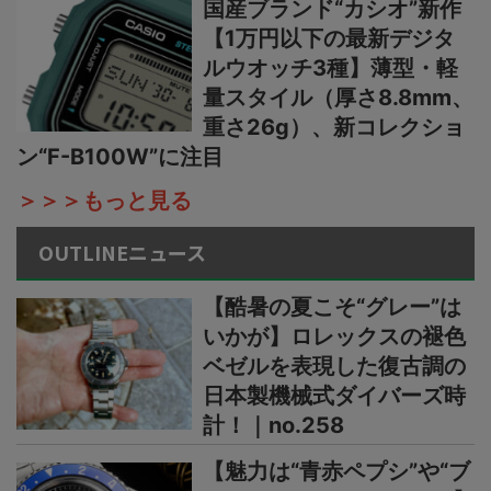
国産ブランド“カシオ”新作
【1万円以下の最新デジタ
ルウオッチ3種】薄型・軽
量スタイル（厚さ8.8mm、
重さ26g）、新コレクショ
ン“F-B100W”に注目
＞＞＞もっと見る
OUTLINEニュース
【酷暑の夏こそ“グレー”は
いかが】ロレックスの褪色
ベゼルを表現した復古調の
日本製機械式ダイバーズ時
計！｜no.258
【魅力は“青赤ペプシ”や“ブ