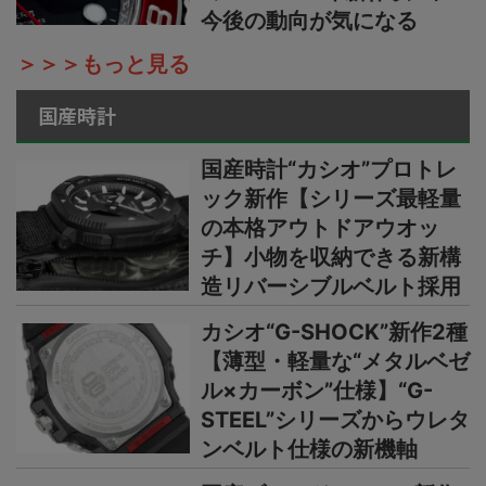
今後の動向が気になる
＞＞＞もっと見る
国産時計
国産時計“カシオ”プロトレ
ック新作【シリーズ最軽量
の本格アウトドアウオッ
チ】小物を収納できる新構
造リバーシブルベルト採用
カシオ“G-SHOCK”新作2種
【薄型・軽量な“メタルベゼ
ル×カーボン”仕様】“G-
STEEL”シリーズからウレタ
ンベルト仕様の新機軸