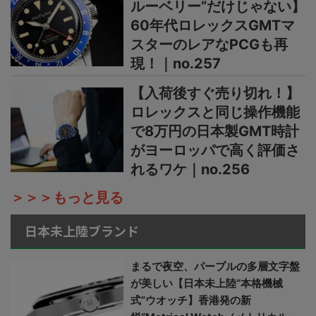
ルーベリー”だけじゃない】
60年代ロレックスGMTマ
スターのレアなPCGも再
現！｜no.257
【入荷後すぐ売り切れ！】
ロレックスと同じ操作機能
で8万円の日本製GMT時計
がヨーロッパで高く評価さ
れるワケ｜no.256
＞＞＞もっと見る
日本未上陸ブランド
まるで夜空、パープルの多層文字盤
が美しい【日本未上陸“本格機械
式”ウオッチ】香港発の新