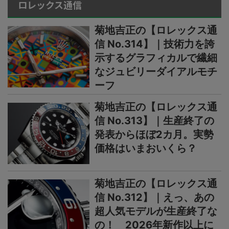
ロレックス通信
菊地吉正の【ロレックス通
信 No.314】｜技術力を誇
示するグラフィカルで繊細
なジュビリーダイアルモチ
ーフ
菊地吉正の【ロレックス通
信 No.313】｜生産終了の
発表からほぼ2カ月。実勢
価格はいまおいくら？
菊地吉正の【ロレックス通
信 No.312】｜えっ、あの
超人気モデルが生産終了な
の！ 2026年新作以上に