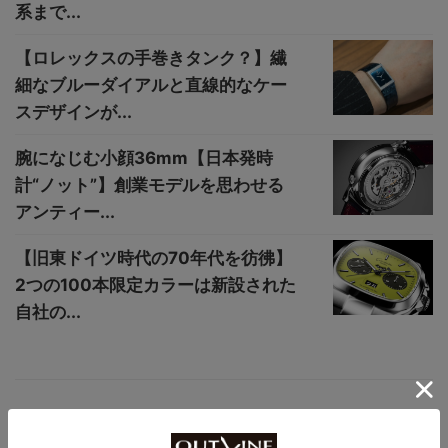
系まで...
【ロレックスの手巻きタンク？】繊
細なブルーダイアルと直線的なケー
スデザインが...
腕になじむ小顔36mm【日本発時
計“ノット”】創業モデルを思わせる
アンティー...
【旧東ドイツ時代の70年代を彷彿】
2つの100本限定カラーは新設された
自社の...
かつて人気を博した90年代の時計たち！
【第13回｜ロレックス デイトジャスト