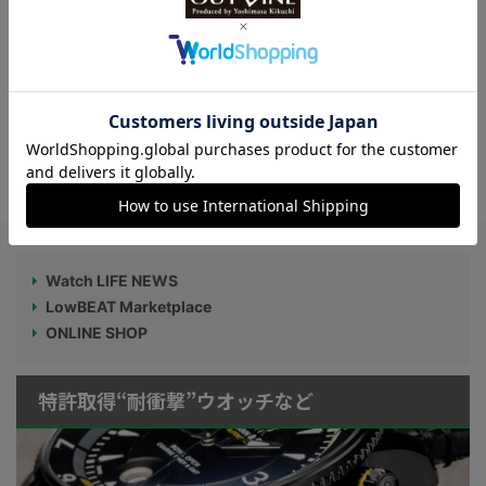
（通称サンダーバード）】
【10万円台でトゥールビヨン 】ドイツ
発、 “ヴァルドホフ”のスケルトントゥール
ビヨンを実機レビュー
Watch LIFE NEWS
LowBEAT Marketplace
ONLINE SHOP
特許取得“耐衝撃”ウオッチなど