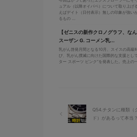
今回はかつてあったエクスプローラーにそ
ュアル（以降オイパペ）について取り上げる
えばデイト（日付表示）無しの印象が強い
るもの ...
【ゼニスの新作クロノグラフ、なん
スーザン G. コーメン乳...
乳がん啓発月間となる10月、スイスの高級
び、乳がん撲滅に向けた国際的な支援として
ター スポーツ ピンク”を発表した。売上の一部は
Q54.チタンに種類（
ド）があるって本当