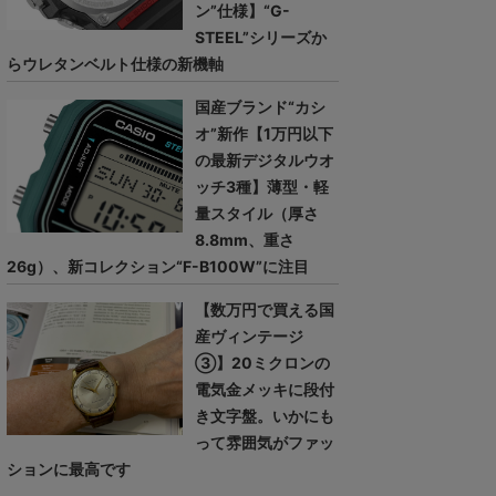
ン”仕様】“G-
STEEL”シリーズか
らウレタンベルト仕様の新機軸
国産ブランド“カシ
オ”新作【1万円以下
の最新デジタルウオ
ッチ3種】薄型・軽
量スタイル（厚さ
8.8mm、重さ
26g）、新コレクション“F-B100W”に注目
【数万円で買える国
産ヴィンテージ
③】20ミクロンの
電気金メッキに段付
き文字盤。いかにも
って雰囲気がファッ
ションに最高です