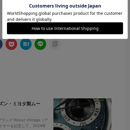
ズン・ミヨタ製ムー
“About Vintage（ア
ヤーを記念して、2024年