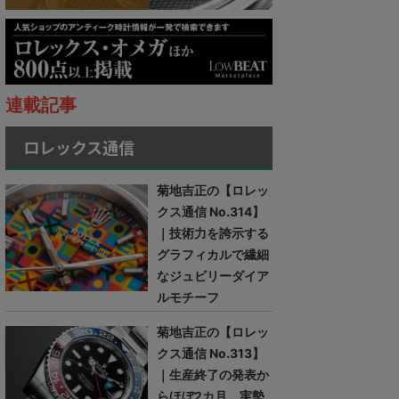
連載記事
ロレックス通信
菊地吉正の【ロレッ
クス通信 No.314】
｜技術力を誇示する
グラフィカルで繊細
なジュビリーダイア
ルモチーフ
菊地吉正の【ロレッ
クス通信 No.313】
｜生産終了の発表か
らほぼ2カ月。実勢