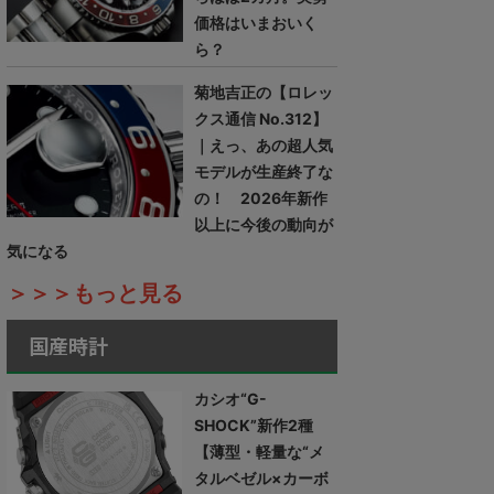
価格はいまおいく
ら？
菊地吉正の【ロレッ
クス通信 No.312】
｜えっ、あの超人気
モデルが生産終了な
の！ 2026年新作
以上に今後の動向が
気になる
＞＞＞もっと見る
国産時計
カシオ“G-
SHOCK”新作2種
【薄型・軽量な“メ
タルベゼル×カーボ