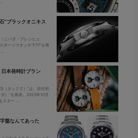
.
石“ブラックオニキス
hen（ニバダ・グレンヒェ
スポーツウオッチ“F77”を再
..
 日本発時計ブラン
ACS（タックス）”は、自社初
ダ）”を発表。2023年10月
ター ...
字盤なんてあった