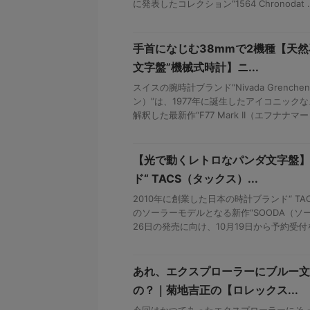
に発表したコレクション“1564 Chronodat ..
手首になじむ38mmで2機種【天然
文字盤”機械式時計】ニ...
スイスの腕時計ブランド“Nivada Grenc
ン）”は、1977年に誕生したアイコニックな
解釈した最新作“F77 Mark II（エフナナマー .
【光で動くレトロなパンダ文字盤】
ド“ TACS（タックス）...
2010年に創業した日本の時計ブランド“ T
のソーラーモデルとなる新作“SOODA（ソー
26日の発売に向け、10月19日から予約受付をス
あれ、エクスプローラーにブルー文
の？｜菊地吉正の【ロレックス...