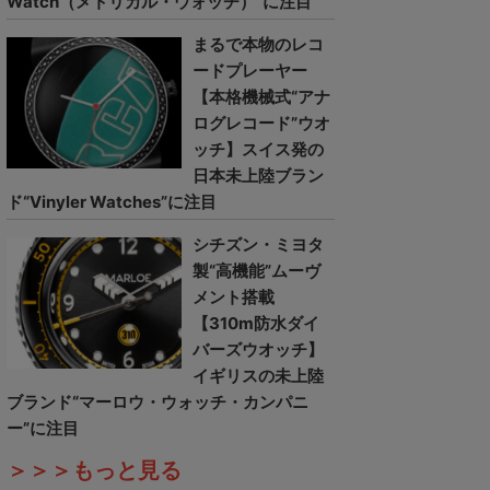
Watch（メトリカル・ウォッチ）”に注目
まるで本物のレコ
ードプレーヤー
【本格機械式“アナ
ログレコード”ウオ
ッチ】スイス発の
日本未上陸ブラン
ド“Vinyler Watches”に注目
シチズン・ミヨタ
製“高機能”ムーヴ
メント搭載
【310m防水ダイ
バーズウオッチ】
イギリスの未上陸
ブランド“マーロウ・ウォッチ・カンパニ
ー”に注目
＞＞＞もっと見る