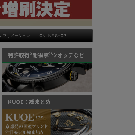
ンフォメーション
ONLINE SHOP
特許取得“耐衝撃”ウオッチなど
KUOE：総まとめ