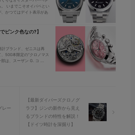
っくりなオイスターパーペチ
。 いまでこそオイパペとい
が、かつてはデイト表示があ
でピンク色なの?】
時計ブランド、ゼニスは再
、500本限定の“クロノマス
、スーザン G. コ ...
【最新ダイバーズクロノグ
グレー
ラフ】ジンの新作から見え
？
るブランドの特性を解説！
【ドイツ時計を深掘り】