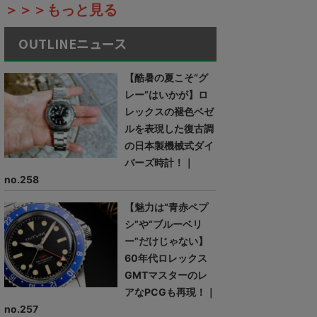
＞＞＞もっと見る
OUTLINEニュース
【酷暑の夏こそ“グ
レー”はいかが】ロ
レックスの褪色ベゼ
ルを表現した復古調
の日本製機械式ダイ
バーズ時計！｜
no.258
【魅力は“青赤ペプ
シ”や“ブルーベリ
ー”だけじゃない】
60年代ロレックス
GMTマスターのレ
アなPCGも再現！｜
no.257