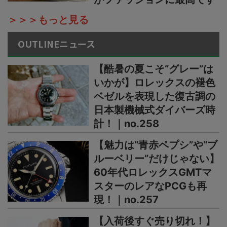
＞＞＞もっと見る
OUTLINEニュース
【酷暑の夏こそ“グレー”は
いかが】ロレックスの褪色
ベゼルを表現した復古調の
日本製機械式ダイバーズ時
計！｜no.258
【魅力は“青赤ペプシ”や“ブ
ルーベリー”だけじゃない】
60年代ロレックスGMTマ
スターのレアなPCGも再
現！｜no.257
【入荷後すぐ売り切れ！】