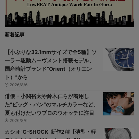
新着記事
【小ぶりな32.1mmサイズで全5種】ソ
ーラー駆動ムーヴメント搭載モデル、
国産時計ブランド“Orient（オリエン
ト）”から
2026/8/6
俳優・小関裕太や鈴木仁らが着用し
た“ビッグ・バン”のマルチカラーなど、
夏も付けたいウブロのウオッチに注目
2026/8/6
カシオ“G-SHOCK”新作2種【薄型・軽