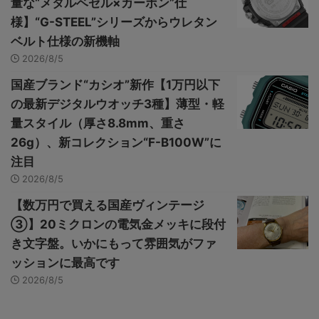
量な“メタルベゼル×カーボン”仕
様】“G-STEEL”シリーズからウレタン
ベルト仕様の新機軸
2026/8/5
国産ブランド“カシオ”新作【1万円以下
の最新デジタルウオッチ3種】薄型・軽
量スタイル（厚さ8.8mm、重さ
26g）、新コレクション“F-B100W”に
注目
2026/8/5
【数万円で買える国産ヴィンテージ
③】20ミクロンの電気金メッキに段付
き文字盤。いかにもって雰囲気がファ
ッションに最高です
2026/8/5