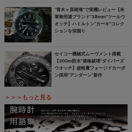
“青木ヶ原樹海”で実機レビュー【米
軍御用達ブランド“38mm”ツールウ
オッチ】ハミルトン“カーキ”コレク
ションを深掘り
セイコー機械式ムーヴメント搭載
【300m防水“価格破壊”ダイバーズ
ウオッチ】超軽量フォージドカーボ
ン採用“アンダーン”新作
＞＞＞もっと見る