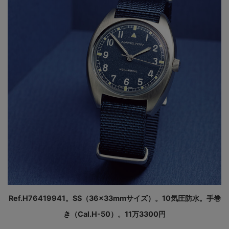
Ref.H76419941。SS（36×33mmサイズ）。10気圧防水。手巻
き（Cal.H-50）。11万3300円