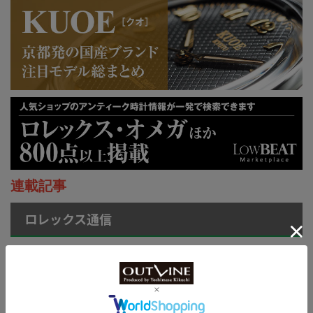
連載記事
ロレックス通信
菊地吉正の【ロレックス通
信 No.314】｜技術力を誇
示するグラフィカルで繊細
なジュビリーダイアルモチ