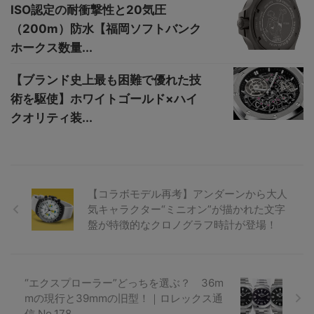
ISO認定の耐衝撃性と20気圧
（200m）防水【福岡ソフトバンク
ホークス数量...
【ブランド史上最も困難で優れた技
術を駆使】ホワイトゴールド×ハイ
クオリティ装...
【コラボモデル再考】アンダーンから大人
気キャラクター“ミニオン”が描かれた文字
盤が特徴的なクロノグラフ時計が登場！
“エクスプローラー”どっちを選ぶ？ 36m
mの現行と39mmの旧型！｜ロレックス通
信 No.178