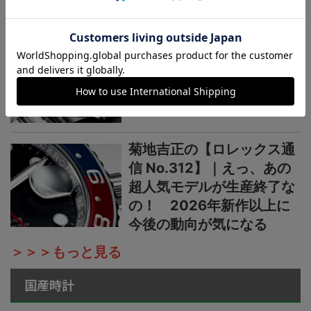
ーフ
菊地吉正の【ロレックス通
信 No.313】｜生産終了の
発表からほぼ2カ月。実勢
価格はいまおいくら？
菊地吉正の【ロレックス通
信 No.312】｜えっ、あの
超人気モデルが生産終了な
の！ 2026年新作以上に
今後の動向が気になる
＞＞＞もっと見る
国産時計