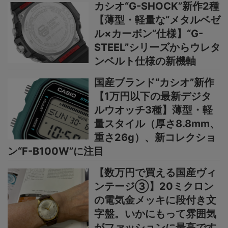
カシオ“G-SHOCK”新作2種
【薄型・軽量な“メタルベゼ
ル×カーボン”仕様】“G-
STEEL”シリーズからウレタ
ンベルト仕様の新機軸
国産ブランド“カシオ”新作
【1万円以下の最新デジタ
ルウオッチ3種】薄型・軽
量スタイル（厚さ8.8mm、
重さ26g）、新コレクショ
ン“F-B100W”に注目
【数万円で買える国産ヴィ
ンテージ③】20ミクロン
の電気金メッキに段付き文
字盤。いかにもって雰囲気
がファッションに最高です