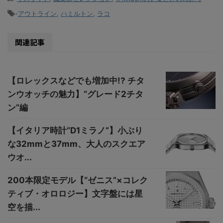
-
アウトライン
,
ハミルトン
,
ラコ
関連記事
【ロレックスなどでも増加中!? チタ
ンウオッチの魅力】“グレード2チタ
ン”編
【イタリア時計“D1ミラノ”】小ぶり
な32mmと37mm、大人のスクエア
ウオ...
200本限定モデル【“ゼニス”×コレク
ティブ・オロロジー】文字盤には星
空を描...